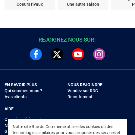
Coeurs rivaux
Une autre saison
P
REJOIGNEZ NOUS SUR :
EN SAVOIR PLUS
NOUS REJOINDRE
Qui sommes-nous ?
Vendez sur RDC
Avis clients
Recrutement
AIDE
Questions fréquentes
Modes de règlements
Notre site Rue du Commerce utilise des cookies ou des
Garantie et retours
technologies similaires pour vous proposer des services et