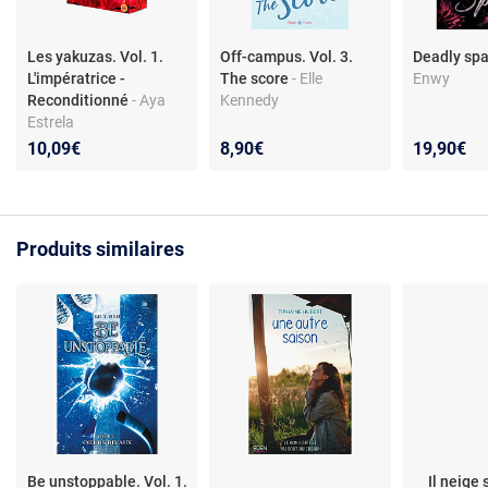
Les yakuzas. Vol. 1.
Off-campus. Vol. 3.
Deadly sp
L'impératrice -
The score
- Elle
Enwy
Reconditionné
- Aya
Kennedy
Estrela
10,09€
8,90€
19,90€
Produits similaires
Be unstoppable. Vol. 1.
Il neige 