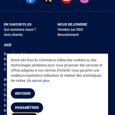
EN SAVOIR PLUS
NOUS REJOINDRE
Qui sommes-nous ?
Vendez sur RDC
Avis clients
Recrutement
AIDE
Questions fréquentes
Modes de règlements
Notre site Rue du Commerce utilise des cookies ou des
Garantie et retours
technologies similaires pour vous proposer des services et
Contacter Rue du Commerce
offres adaptés à vos centres d’intérêt, vous garantir une
meilleure expérience utilisateur et réaliser des statistiques
INFORMATIONS LÉGALES
RENDEZ-VOUS SUR L'APP
de visites.
En savoir plus.
Environnement
CGV
/
CGU Marketplace
REFUSER
Données personnelles
/
Cookies
Gérer mes cookies
PARAMÉTRER
Mentions légales