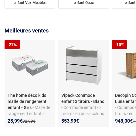
enfant Vox Meubles
enfant Quax
enfant
Meilleures ventes
-27%
-10%
The home deco kids
Vipack Commode
Decopin 
malle de rangement
enfant 3 tiroirs - Blanc
Luna enfant
enfant - Gris
- Malle de
- Commode enfant - 3
- Commode 
rangement enfant -
tiroirs - en bois - coloris
tiroirs - en 
métal - motif Little
blanc
bois clair
Nouveau prix :
Réduction de :
Nouveau p
Réduction
23,99€
353,99€
943,00€
Ancien prix :
A
32,99€
1
Explorer