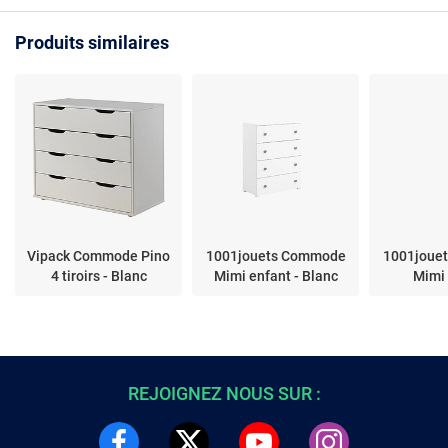
Produits similaires
Vipack Commode Pino
1001jouets Commode
1001joue
4 tiroirs - Blanc
Mimi enfant - Blanc
Mimi 
REJOIGNEZ NOUS SUR :