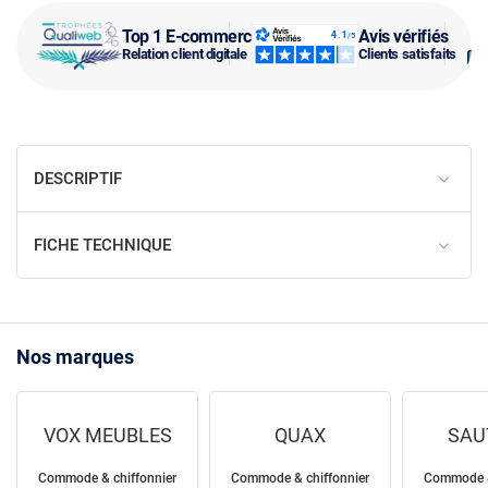
Top 1 E-commerce
Avis vérifiés
Relation client digitale
Clients satisfaits
DESCRIPTIF
FICHE TECHNIQUE
Nos marques
VOX MEUBLES
QUAX
SAU
Commode & chiffonnier
Commode & chiffonnier
Commode &