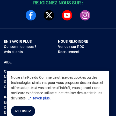
REJOIGNEZ NOUS SUR :
EN SAVOIR PLUS
NOUS REJOINDRE
Qui sommes-nous ?
Vendez sur RDC
Avis clients
Recrutement
AIDE
Questions fréquentes
Modes de règlements
Notre site Rue du Commerce utilise des cookies ou des
Garantie et retours
technologies similaires pour vous proposer des services et
Contacter Rue du Commerce
offres adaptés à vos centres d’intérêt, vous garantir une
meilleure expérience utilisateur et réaliser des statistiques
INFORMATIONS LÉGALES
RENDEZ-VOUS SUR L'APP
de visites.
En savoir plus.
Environnement
CGV
/
CGU Marketplace
REFUSER
Données personnelles
/