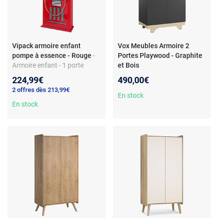
Vipack armoire enfant
Vox Meubles Armoire 2
pompe à essence - Rouge
-
Portes Playwood - Graphite
Armoire enfant - 1 porte
et Bois
battante - penderie - 4
224,99€
490,00€
étagères - bois MDF
2 offres dès 213,99€
En stock
En stock