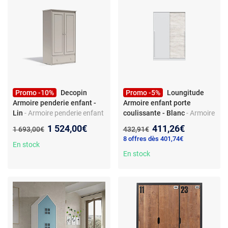
Promo -10%
Decopin
Promo -5%
Loungitude
Armoire penderie enfant -
Armoire enfant porte
Lin
- Armoire penderie enfant
coulissante - Blanc
- Armoire
- 2 portes battantes - avec
enfant - 2 portes
Nouveau prix :
Nouveau prix :
1 524,00€
411,26€
Ancien prix :
Ancien prix :
1 693,00€
432,91€
tiroirs - avec étagères - en
coulissantes - miroir -
8 offres dès 401,74€
bois
penderie - étagères - bois
En stock
En stock