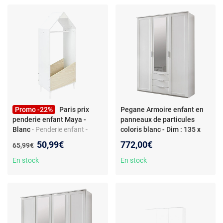
Promo -22%
Paris prix
Pegane Armoire enfant en
penderie enfant Maya -
panneaux de particules
Blanc
- Penderie enfant -
coloris blanc - Dim : 135 x
style scandinave - en bois
210 x 58 cm
Nouveau prix :
50,99€
772,00€
Ancien prix :
65,99€
MDF - pour chambre
En stock
En stock