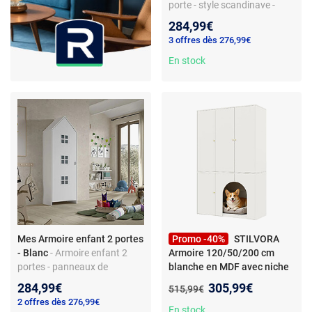
porte - style scandinave -
panneau de particules
284,99€
3 offres dès 276,99€
En stock
Mes Armoire enfant 2 portes
Promo -40%
STILVORA
- Blanc
- Armoire enfant 2
Armoire 120/50/200 cm
portes - panneaux de
blanche en MDF avec niche
particules - 1 étagère - style
pour animal et penderie
Nouveau prix :
284,99€
305,99€
Ancien prix :
515,99€
design
2 offres dès 276,99€
En stock