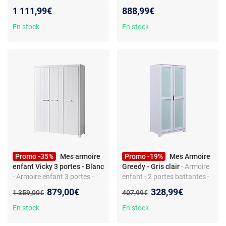
portes de placard
- style moderne enfant
1 111,99€
888,99€
En stock
En stock
Promo -35%
Mes armoire
Promo -19%
Mes Armoire
enfant Vicky 3 portes - Blanc
Greedy - Gris clair
- Armoire
- Armoire enfant 3 portes -
enfant - 2 portes battantes -
penderie - 6 étagères - en
3 étagères - bois - style
Nouveau prix :
Nouveau prix :
879,00€
328,99€
Ancien prix :
Ancien prix :
1 359,00€
407,99€
bois
moderne
En stock
En stock