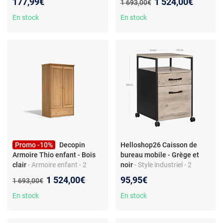
Nouveau prix :
177,99€
1 524,00€
Ancien prix :
1 693,00€
tiroirs - penderie - 3 étagères -
bois
En stock
En stock
Promo -10%
Decopin
Helloshop26 Caisson de
Armoire Thio enfant - Bois
bureau mobile - Grège et
clair
- Armoire enfant - 2
noir
- Style industriel - 2
portes battantes - tiroirs -
tiroirs avec roulettes -
Nouveau prix :
1 524,00€
95,95€
Ancien prix :
1 693,00€
penderie - 3 étagères - bois
Panneau d'aggloméré -
Dimensions 66 cm - Capacité
En stock
En stock
50 kg