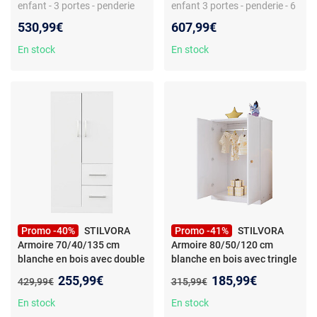
enfant - 3 portes - penderie
enfant 3 portes - penderie - 6
intégrée - 6 étagères - en bois
étagères - mélamine blanche
530,99€
607,99€
En stock
En stock
Promo -40%
STILVORA
Promo -41%
STILVORA
Armoire 70/40/135 cm
Armoire 80/50/120 cm
blanche en bois avec double
blanche en bois avec tringle
porte et tiroirs
Nouveau prix :
Nouveau prix :
255,99€
185,99€
Ancien prix :
Ancien prix :
429,99€
315,99€
En stock
En stock