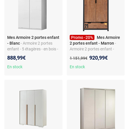
Mes Armoire 2 portes enfant
Promo -20%
Mes Armoire
- Blanc
- Armoire 2 portes
2 portes enfant - Marron
-
enfant - 5 étagères - en bois -
Armoire 2 portes enfant -
style moderne
style industriel - tiroir -
Nouveau prix :
888,99€
920,99€
Ancien prix :
1 151,99€
étagère - tringle - particules -
métal
En stock
En stock