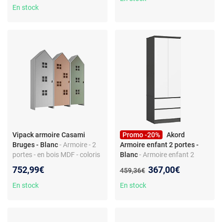
En stock
Vipack armoire Casami
Promo -20%
Akord
Bruges - Blanc
- Armoire - 2
Armoire enfant 2 portes -
portes - en bois MDF - coloris
Blanc
- Armoire enfant 2
blanc
portes - porte battante - avec
Nouveau prix :
752,99€
367,00€
Ancien prix :
459,36€
tiroirs - penderie - mélamine -
style moderne
En stock
En stock