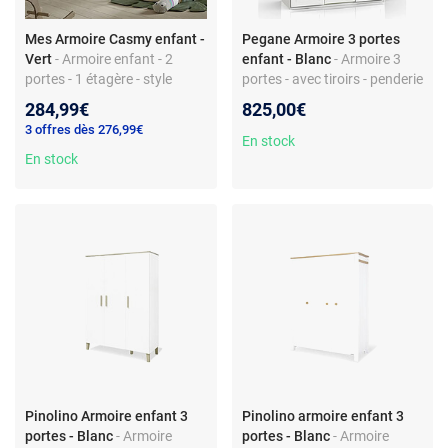
Mes Armoire Casmy enfant -
Pegane Armoire 3 portes
Vert
- Armoire enfant - 2
enfant - Blanc
- Armoire 3
portes - 1 étagère - style
portes - avec tiroirs - penderie
scandinave - panneau de
intégrée - panneau de
284,99€
825,00€
particules
particules - style moderne
3 offres dès 276,99€
En stock
En stock
Pinolino Armoire enfant 3
Pinolino armoire enfant 3
portes - Blanc
- Armoire
portes - Blanc
- Armoire