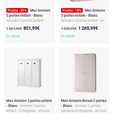
Promo -20%
Mes Armoire
Promo -18%
Mes Armoire
3 portes enfant - Blanc
-
3 portes enfant - Blanc
-
Armoire 3 portes enfant -
Armoire 3 portes enfant - en
avec tiroirs - 6 étagères -
bois - style moderne - 5
Nouveau prix :
Nouveau prix :
851,99€
1 265,99€
Ancien prix :
Ancien prix :
1 067,99€
1 559,99€
panneau de particules - style
étagères
minimaliste
En stock
En stock
Mes Armoire 3 portes enfant
Mes Armoire Breval 2 portes
- Blanc
- Armoire 3 portes
- Blanc
- Armoire 2 portes -
enfant - 6 étagères - en bois -
penderie et étagères - en bois