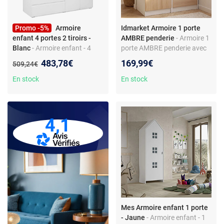
Promo -5%
Armoire
Idmarket Armoire 1 porte
enfant 4 portes 2 tiroirs -
AMBRE penderie
- Armoire 1
Blanc
- Armoire enfant - 4
porte AMBRE penderie avec
portes battantes - 2 tiroirs -
commode 3 tiroirs 100 cm
Nouveau prix :
483,78€
169,99€
Ancien prix :
509,24€
miroir - penderie - style
modulable façon hêtre et
scandinave
blanc
En stock
En stock
4,1
Mes Armoire enfant 1 porte
- Jaune
- Armoire enfant - 1