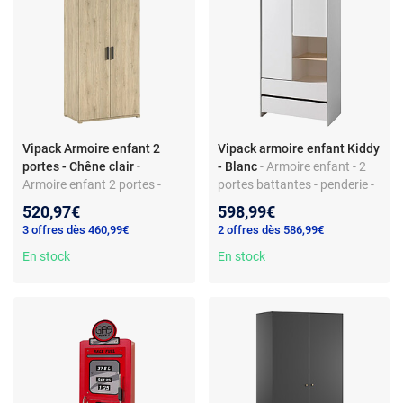
Vipack Armoire enfant 2
Vipack armoire enfant Kiddy
portes - Chêne clair
-
- Blanc
- Armoire enfant - 2
Armoire enfant 2 portes -
portes battantes - penderie -
Bois MDF - 2 étagères - Style
tiroirs - 3 étagères - style
520,97€
598,99€
moderne - Poignées noires
scandinave - bois MDF
3 offres dès 460,99€
2 offres dès 586,99€
En stock
En stock