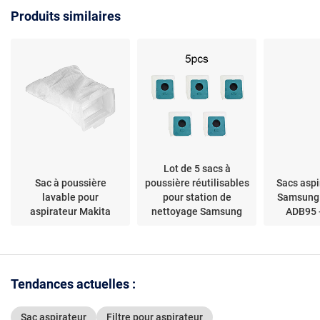
simple
RU5053, TQ5053,
Produits similaires
RU4053, RU4022
Lot de 5 sacs à
Sac à poussière
poussière réutilisables
Sacs aspi
lavable pour
pour station de
Samsung 
aspirateur Makita
nettoyage Samsung
ADB95 -
Bespoke Jet-Clean V
0A95923W~01604
Tendances actuelles :
Sac aspirateur
Filtre pour aspirateur