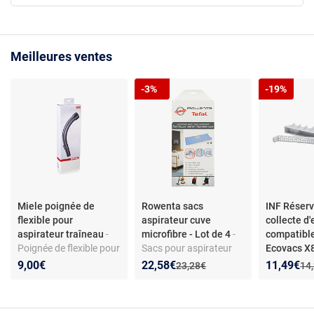
Meilleures ventes
-3%
-19%
Miele poignée de
Rowenta sacs
INF Réserv
flexible pour
aspirateur cuve
collecte d
aspirateur traîneau
-
microfibre - Lot de 4
-
compatibl
Poignée de flexible pour
Sacs pour aspirateur
Ecovacs 
aspirateur traîneau -
cuve en microfibre -
X9 T80 - Fi
Nouveau prix :
Réduction de :
Nouveau p
Réduction
9,00€
22,58€
11,49€
Ancien prix :
Anc
23,28€
14
Compatible toutes
Compatible ZR8001 -
usé
séries Miele - Matière
Filtration H12 - Pièces
plastique - Installation
d’origine - Modèles