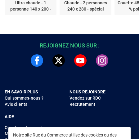
Ultra chaude - 1
Chaude - 2 personnes
Couette 4
personne 140 x 200 -
240 x 280 - spécial
% po
13068
grand lit - 12956
REJOIGNEZ NOUS SUR :
EN SAVOIR PLUS
NOUS REJOINDRE
Qui sommes-nous ?
Vendez sur RDC
Avis clients
Recrutement
AIDE
Questions fréquentes
Modes de règlements
Notre site Rue du Commerce utilise des cookies ou des