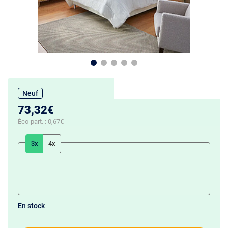
Neuf
73,32€
Éco-part. :
0,67€
3x
4x
En stock