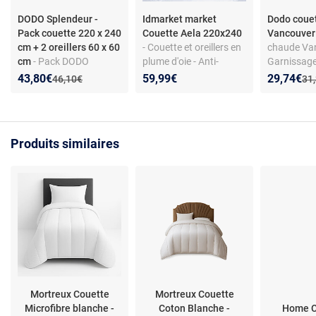
DODO Splendeur -
Idmarket market
Dodo coue
Pack couette 220 x 240
Couette Aela 220x240
Vancouve
cm + 2 oreillers 60 x 60
- Couette et oreillers en
chaude Van
cm
- Pack DODO
plume d'oie - Anti-
Garnissage
Splendeur : couette 220
acarien - Respirant -
400 g/m² -
Nouveau prix :
Réduction de :
Nouveau p
Réduction
43,80€
59,99€
29,74€
Ancien prix :
Anc
46,10€
31
x 240 cm et 2 oreillers
Assortiment oreillers
polyester/c
60 x 60 cm
inclus
Lavable à 4
Fabricatio
Produits similaires
Mortreux Couette
Mortreux Couette
Microfibre blanche -
Coton Blanche -
Home C