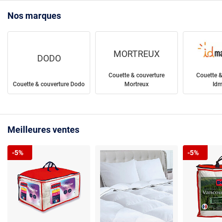
Nos marques
MORTREUX
DODO
Couette & couverture
Couette &
Couette & couverture Dodo
Mortreux
Idm
Meilleures ventes
-5%
-5%