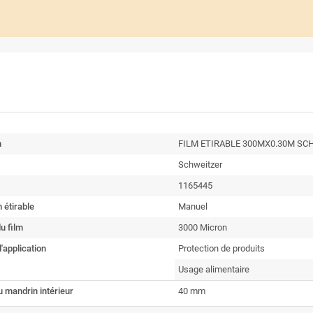
n
FILM ETIRABLE 300MX0.30M SC
Schweitzer
1165445
 étirable
Manuel
u film
3000 Micron
application
Protection de produits
Usage alimentaire
 mandrin intérieur
40 mm