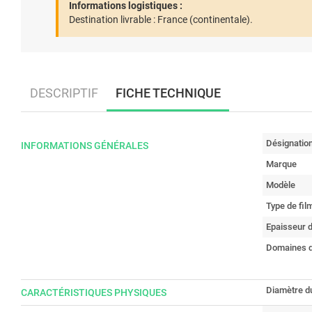
Informations logistiques :
Destination livrable :
France (continentale).
DESCRIPTIF
FICHE TECHNIQUE
Désignatio
INFORMATIONS GÉNÉRALES
Marque
Modèle
Type de film
Epaisseur d
Domaines d'
Diamètre du
CARACTÉRISTIQUES PHYSIQUES