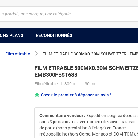
ONS PLANS
RECONDITIONNÉS
Film étirable
FILM ETIRABLE 300MX0.30M SCHWEITZER - EM
FILM ETIRABLE 300MX0.30M SCHWEITZE
EMB300FEST688
Film étirable - l : 300 m - L : 30 cm
Soyez le premier à déposer un avis !
Commentaire vendeur :
Expédition soignée depuis 
sous 3 jours ouvrés avec numéro de suivi. Livraison
de porte (sans prestation à l’étage) en France
métropolitaine (hors Corse, Monaco et DOM-TOM). 