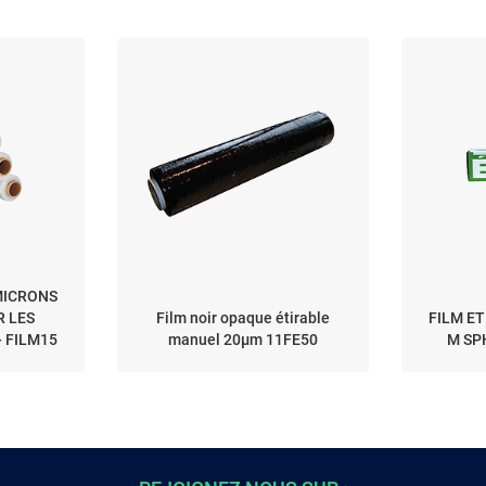
MICRONS
 LES
Film noir opaque étirable
FILM ET
- FILM15
manuel 20µm 11FE50
M SP