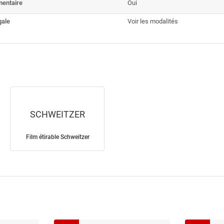
mentaire
Oui
gale
Voir les modalités
SCHWEITZER
Film étirable Schweitzer