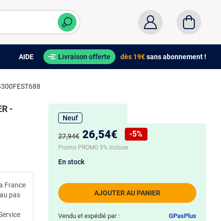
AIDE
Livraison offerte
dès 19€
sans abonnement !
B300FEST688
R -
Neuf
Nouveau prix :
26,54€
-5%
Ancien prix :
27,94€
Réduction de :
Promo PROMO 5% incluse
En stock
la France
AJOUTER AU PANIER
 au pas
Service
Vendu et expédié par :
GPasPlus