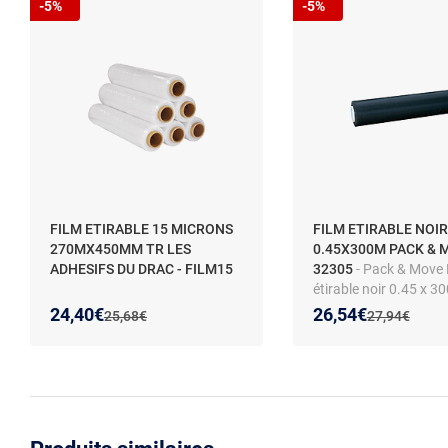
-5%
-5%
FILM ETIRABLE 15 MICRONS
FILM ETIRABLE NOIR
270MX450MM TR LES
0.45X300M PACK & 
ADHESIFS DU DRAC - FILM15
32305
- Pack & Move 
étirable noir 0.45 x 30
microns - Diamètre 1
Nouveau prix :
Réduction de :
Nouveau prix :
Réduction de :
24,40€
26,54€
Ancien prix :
Ancien prix :
25,68€
27,94€