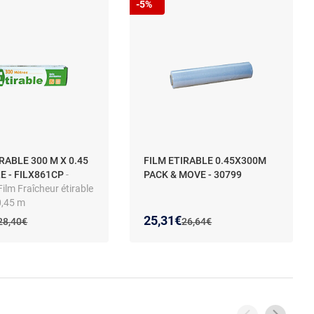
-5%
RABLE 300 M X 0.45
FILM ETIRABLE 0.45X300M
E - FILX861CP
-
PACK & MOVE - 30799
ilm Fraîcheur étirable
0,45 m
 prix :
on de :
Nouveau prix :
Réduction de :
25,31€
Ancien prix :
Ancien prix :
28,40€
26,64€