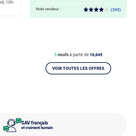
di, 10h-
Note vendeur :
(399)
5
neufs
à partir de
16,64€
VOIR TOUTES LES OFFRES
SAV français
et vraiment humain