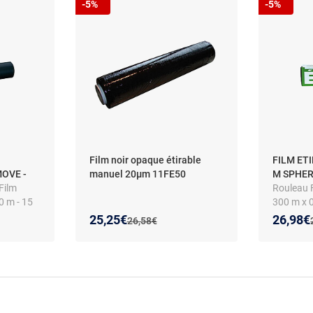
-5%
-5%
Film noir opaque étirable
FILM ETI
MOVE -
manuel 20µm 11FE50
M SPHER
Film
Rouleau F
0 m - 15
300 m x 
0 cm
Nouveau prix :
Réduction de :
Nouveau
Réducti
25,25€
26,98€
Ancien prix :
26,58€