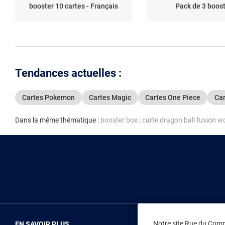
booster 10 cartes - Français
Pack de 3 boos
Tendances actuelles :
Cartes Pokemon
Cartes Magic
Cartes One Piece
Car
Dans la même thématique :
booster box
|
carte dragon ball fusion w
Notre site Rue du Comme
EN SAVOIR PLUS
NOUS REJOIN