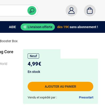
AIDE
Livraison offerte
dès 19€
sans abonnement !
 Booster Box
ng Core
Neuf
4,99€
World
En stock
AJOUTER AU PANIER
Vendu et expédié par :
Pressstart