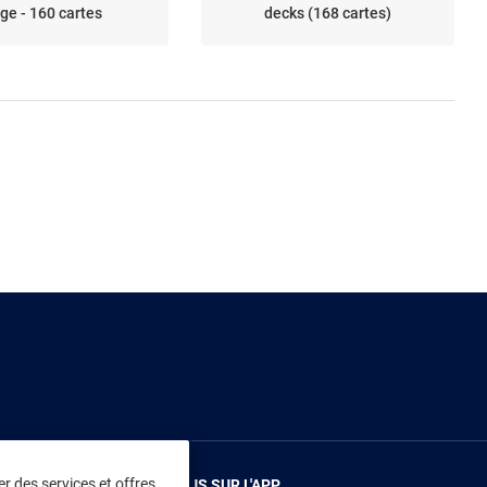
ge - 160 cartes
decks (168 cartes)
r des services et offres
RENDEZ-VOUS SUR L'APP