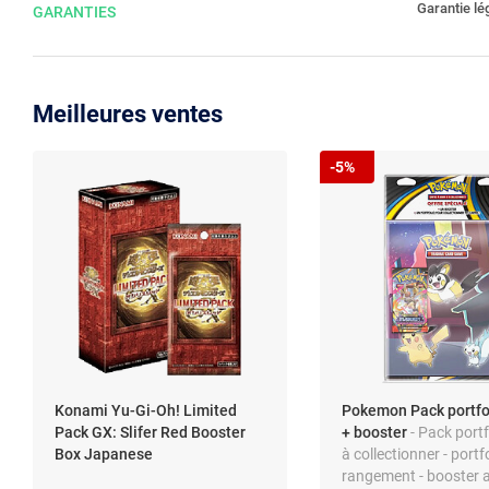
Garantie lé
GARANTIES
Meilleures ventes
-5%
Konami Yu-Gi-Oh! Limited
Pokemon Pack portfo
Pack GX: Slifer Red Booster
+ booster
- Pack portf
Box Japanese
à collectionner - portf
rangement - booster al