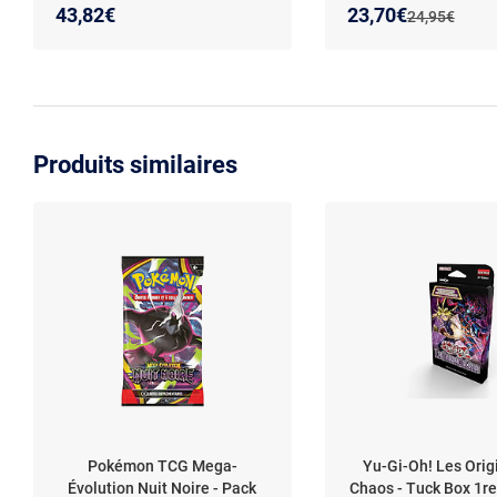
en français
Nouveau prix :
Réduction de :
43,82€
23,70€
Ancien prix :
24,95€
Produits similaires
Pokémon TCG Mega-
Yu-Gi-Oh! Les Orig
Évolution Nuit Noire - Pack
Chaos - Tuck Box 1re 