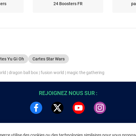
ters
24 Boosters FR
pa
tes Yu Gi Oh
Cartes Star Wars
orld
|
dragon ball box
|
fusion world
|
magic the gathering
REJOIGNEZ NOUS SUR :
rce utilise des cookies ou des technologies similaires pour vous propose
DRE
INFORMATIONS LÉGALES