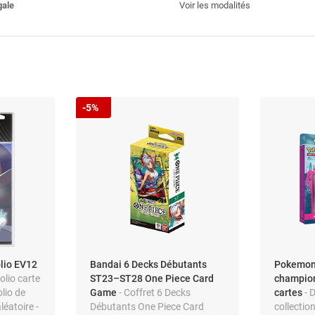
gale
Voir les modalités
-5%
lio EV12
Bandai 6 Decks Débutants
Pokemon
olio carte
ST23–ST28 One Piece Card
champion
olio de
Game
- Coffret 6 Decks
cartes
- 
éatoire -
Débutants One Piece Card
collecti