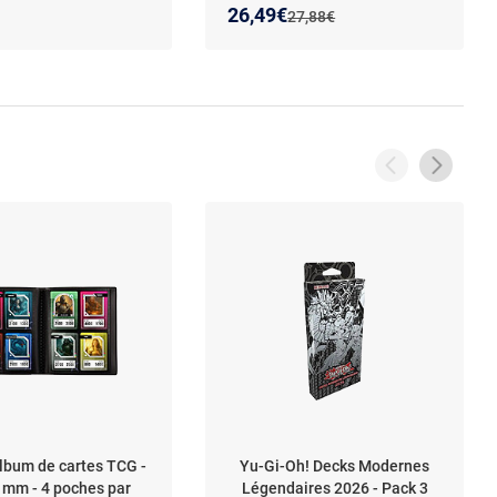
hique - langue
cartes limitées - Panini
Nouveau prix :
Réduction de :
26,49€
Ancien prix :
27,88€
 - dès 6 ans
lbum de cartes TCG -
Yu-Gi-Oh! Decks Modernes
 mm - 4 poches par
Légendaires 2026 - Pack 3