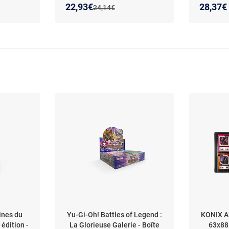
Game ST23–ST28 - Français
holograp
Nouveau prix :
Réduction de :
22,93€
28,37€
Ancien prix :
24,14€
française
ines du
Yu-Gi-Oh! Battles of Legend :
KONIX A
édition -
La Glorieuse Galerie - Boîte
63x88