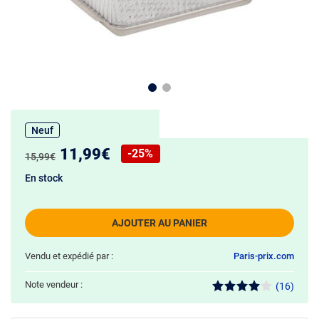
Neuf
Nouveau prix :
11,99€
-25%
Ancien prix :
15,99€
Réduction de :
En stock
AJOUTER AU PANIER
Vendu et expédié par :
Paris-prix.com
Note vendeur :
(16)