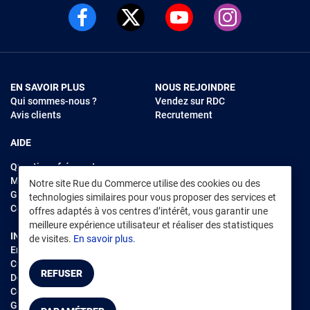
EN SAVOIR PLUS
NOUS REJOINDRE
Qui sommes-nous ?
Vendez sur RDC
Avis clients
Recrutement
AIDE
Questions fréquentes
Modes de règlements
Notre site Rue du Commerce utilise des cookies ou des
Garantie et retours
technologies similaires pour vous proposer des services et
Contacter Rue du Commerce
offres adaptés à vos centres d’intérêt, vous garantir une
meilleure expérience utilisateur et réaliser des statistiques
INFORMATIONS LÉGALES
RENDEZ-VOUS SUR L'APP
de visites.
En savoir plus.
Environnement
CGV
/
CGU Marketplace
REFUSER
Données personnelles
/
Cookies
Gérer mes cookies