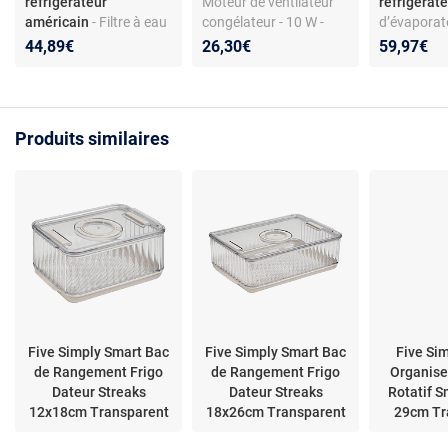
réfrigérateur
Moteur de ventilateur
réfrigérat
américain
- Filtre à eau
congélateur - 10 W -
d’évaporat
Ultra Clarity Pro pour
Compatible Mondo
réfrigérate
44,89€
26,30€
59,97€
réfrigérateurs
VT22 - Réf. MOD.N 16-
- Compatib
américains Bosch -
25/82TS
Ikea - Réf.
Compatibilité variée
48124406
Produits similaires
Five Simply Smart Bac
Five Simply Smart Bac
Five Si
de Rangement Frigo
de Rangement Frigo
Organise
Dateur Streaks
Dateur Streaks
Rotatif S
12x18cm Transparent
18x26cm Transparent
29cm Tr