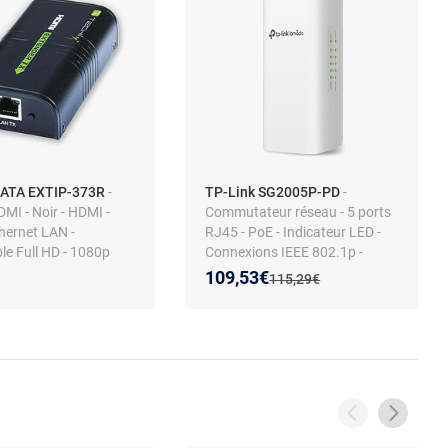
IDATA EXTIP-373R
-
TP-Link SG2005P-PD
-
MI - Noir - HDMI -
Commutateur réseau - 5 ports
hernet LAN -
RJ45 - PoE - Indicateur LED -
le Full HD - 1080p
Connexions IEEE 802.1p -
Témoin LED
Nouveau prix :
Réduction de :
109,53€
Ancien prix :
115,29€