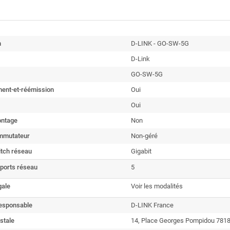
n
D-LINK - GO-SW-5G
D-Link
GO-SW-5G
ment-et-réémission
Oui
Oui
ontage
Non
mmutateur
Non-géré
itch réseau
Gigabit
ports réseau
5
gale
Voir les modalités
esponsable
D-LINK France
stale
14, Place Georges Pompidou 7818