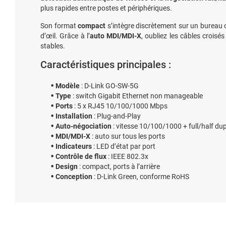
plus rapides entre postes et périphériques.
Son format
compact
s’intègre discrètement sur un bureau o
d’œil. Grâce à l’
auto MDI/MDI-X
, oubliez les câbles crois
stables.
Caractéristiques principales :
Modèle
: D-Link GO-SW-5G
Type
: switch Gigabit Ethernet non manageable
Ports
: 5 x RJ45 10/100/1000 Mbps
Installation
: Plug-and-Play
Auto-négociation
: vitesse 10/100/1000 + full/half du
MDI/MDI-X
: auto sur tous les ports
Indicateurs
: LED d’état par port
Contrôle de flux
: IEEE 802.3x
Design
: compact, ports à l’arrière
Conception
: D-Link Green, conforme RoHS