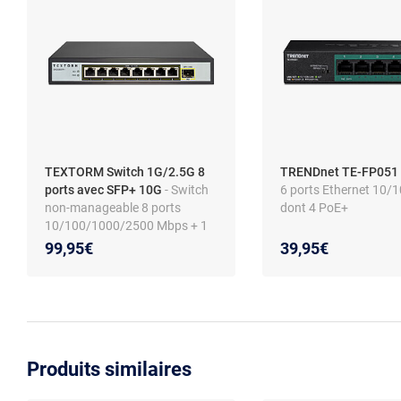
TEXTORM Switch 1G/2.5G 8
TRENDnet TE-FP051
ports avec SFP+ 10G
- Switch
6 ports Ethernet 10/
non-manageable 8 ports
dont 4 PoE+
10/100/1000/2500 Mbps + 1
SFP 10 Gbps
99,95€
39,95€
Produits similaires