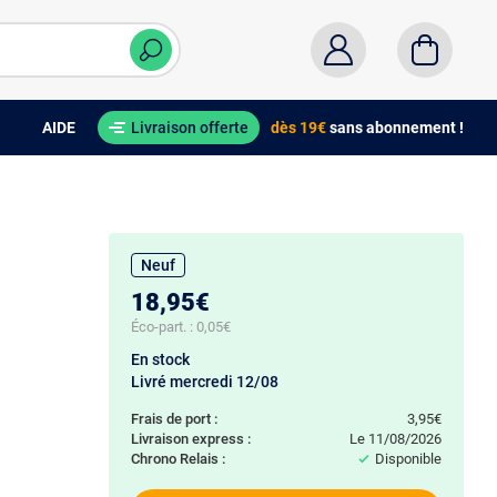
AIDE
Livraison offerte
dès 19€
sans abonnement !
Neuf
18,95€
Éco-part. :
0,05€
En stock
Livré mercredi 12/08
Frais de port :
3,95€
Livraison express :
le 11/08/2026
Chrono Relais :
Disponible