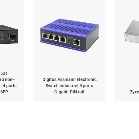
0521
au non-
Digitus Assmann Electronic
t 4 ports
Switch industriel 5 ports
e SFP
Gigabit DIN rail
Zyx