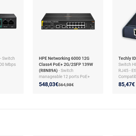
- Switch
HPE Networking 6000 12G
Techly 
100 Mbps
Class4 PoE+ 2G/2SFP 139W
Switch HD
(R8N89A)
- Switch
RJ45 - Et
manageable 12 ports PoE+
Compatib
10/100/1000 Mbps + 2 SFP +
Nouveau prix :
Réduction de :
548,03€
85,47€
Ancien prix :
564,98€
2 ports 10/100/1000 Mbps