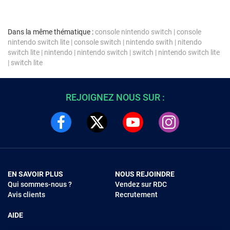
Dans la même thématique :
console nintendo switch
|
console
nintendo switch lite
|
console switch
|
nintendo swith
|
nitendo
switch lite
|
nintendo
|
nintendo switch
|
switch
|
nintendo switch lite
|
switch lite
REJOIGNEZ NOUS SUR :
EN SAVOIR PLUS
NOUS REJOINDRE
Qui sommes-nous ?
Vendez sur RDC
Avis clients
Recrutement
AIDE