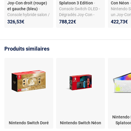
Joy-Con droit (rouge)
Splatoon 3 Edition
-
Con Néon
et gauche (bleu)
-
Console Switch OLED -
Nintendo S
Console hybride salon /
Dégradés Joy-Con -
un Joy-Con
portable
Station d'accueil
et un Joy-
326,53€
788,22€
422,73€
blanche
néon
Produits similaires
Nintendo 
Nintendo Switch Doré
Nintendo Switch Néon
Splatoon