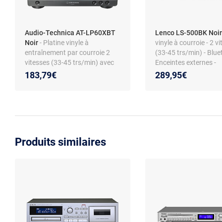
Audio-Technica AT-LP60XBT
Lenco LS-500BK Noi
Noir
- Platine vinyle à
vinyle à courroie - 2 v
entraînement par courroie 2
(33-45 trs/min) - Blue
vitesses (33-45 trs/min) avec
Enceintes externes -
Bluetooth et pré-ampli intégré
Amplificateur stéréo i
183,79€
289,95€
2 x 30 W RMS - Port U
RCA/AUX - Cellule Au
Technica AT-3600 (M
Produits similaires