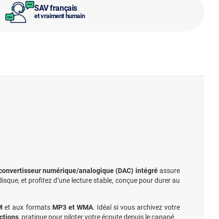
SAV français
et vraiment humain
convertisseur numérique/analogique (DAC) intégré
assure
disque, et profitez d’une lecture stable, conçue pour durer au
M
et aux formats
MP3 et WMA
. Idéal si vous archivez votre
ctions
, pratique pour piloter votre écoute depuis le canapé.