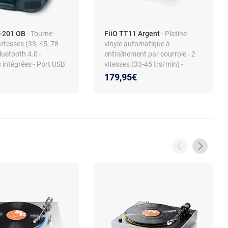
-201 OB
- Tourne-
FiiO TT11 Argent
- Platine
vitesses (33, 45, 78
vinyle automatique à
Bluetooth 4.0 -
entraînement par courroie - 2
 intégrées - Port USB
vitesses (33-45 trs/min) -
X - Sortie casque
Bluetooth - USB - Pré-ampli
179,95€
intégré - RCA - Cellule Audio
Technica AT-3600L (MM)