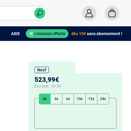
AIDE
Livraison offerte
dès 19€
sans abonnement !
Neuf
523,99€
Éco-part. :
9,15€
3x
4x
6x
10x
12x
24x