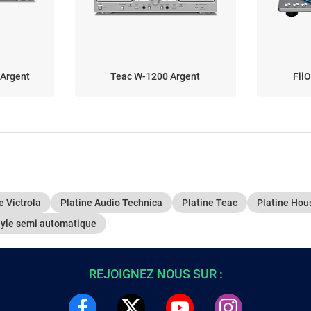
Argent
Teac W-1200 Argent
Fii
e Victrola
Platine Audio Technica
Platine Teac
Platine Hou
nyle semi automatique
REJOIGNEZ NOUS SUR :