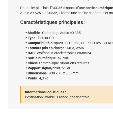
Pour aller plus loin, l’AXC35 dispose d’une
sortie numérique
Audio AXA25 ou AXA35, il forme une chaîne cohérente et m
Caractéristiques principales :
Modèle
: Cambridge Audio AXC35
Type
: lecteur CD
Compatibilité disques
: CD audio, CD-R, CD-RW, CD-R
Formats pris en charge
: MP3, WMA
DAC
: Wolfson Microelectronics WM8524
Sortie numérique
: S/PDIF
Châssis
: métallique, vibrations réduites
Rapport signal/bruit
: 93 dB
Dimensions
: 430 x 75 x 305 mm
Poids
: 4,3 kg
Informations logistiques :
Destination livrable :
France (continentale).