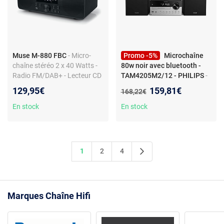
Muse M-880 FBC
- Micro-
Promo -5%
Microchaîne
chaîne stéréo 2 x 40 Watts -
80w noir avec bluetooth -
Radio FM/DAB+ - Lecteur CD
TAM4205M2/12 - PHILIPS
-
- Bluetooth 5.0/NFC - Réveil -
Philips TAM4205M2 Micro
Nouveau prix :
129,95€
159,81€
Ancien prix :
168,22€
AUX/RCA/USB
Hi-Fi System 80W Bluetooth
5.4 CD FM USB Black
En stock
En stock
1
2
4
Marques Chaîne Hifi