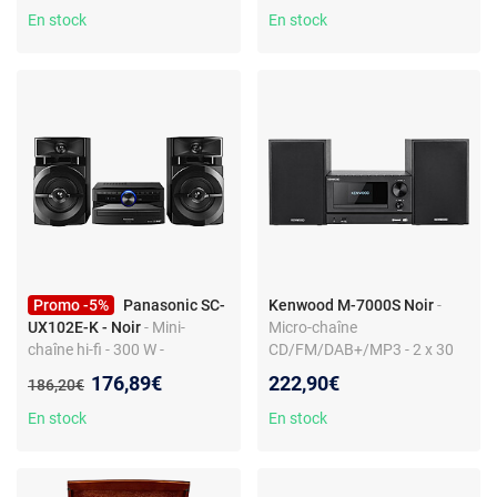
En stock
En stock
Promo -5%
Panasonic SC-
Kenwood M-7000S Noir
-
UX102E-K - Noir
- Mini-
Micro-chaîne
chaîne hi-fi - 300 W -
CD/FM/DAB+/MP3 - 2 x 30
Bluetooth - USB - Tuner FM -
Watts - Wi-Fi - Bluetooth 4.2 -
Nouveau prix :
176,89€
222,90€
Ancien prix :
186,20€
Lecteur CD
AUX/USB
En stock
En stock