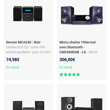
Denver MCA240 - Noir
-
Micro-chaîne 100w noir
Chaîne hi-fi CD - tuner FM -
avec bluetooth -
entrée auxiliaire - jack 3,5 mm
CM2460DAB - LG
- Micro-
- télécommande
chaîne 100W - Bluetooth -
74,98€
306,00€
Tuner DAB+ - USB/MP3 -
Design futuriste
En stock
En stock