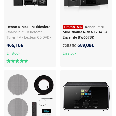
Denon D-M41 - Multicolore
-
Promo -5%
Denon Pack
Chaîne hi-fi - Bluetooth -
Mini Chaine RCD N12DAB +
Tuner FM - Lecteur CD DVD -
Enceinte BW607BK
Port USB - Entrée optique -
Nouveau prix :
466,16€
689,08€
Ancien prix :
725,35€
Sortie subwoofer
En stock
En stock