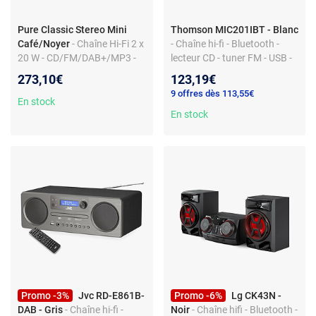
Pure Classic Stereo Mini
Thomson MIC201IBT - Blanc
Café/Noyer
- Chaîne Hi-Fi 2 x
- Chaîne hi-fi - Bluetooth -
20 W - CD/FM/DAB+/MP3 -
lecteur CD - tuner FM - USB -
Bluetooth 5.3 - Réveil - USB -
MP3
273,10€
123,19€
AUX
9 offres dès 113,55€
En stock
En stock
Promo -3%
Jvc RD-E861B-
Promo -6%
Lg CK43N -
DAB - Gris
- Chaîne hi-fi -
Noir
- Chaîne hifi - Bluetooth -