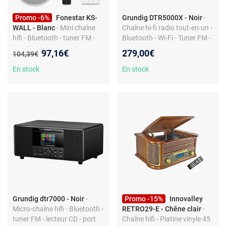
Promo -6%
Fonestar KS-
Grundig DTR5000X - Noir
-
WALL - Blanc
- Mini chaîne
Chaîne hi-fi radio tout-en-un -
hifi - Bluetooth - tuner FM -
Bluetooth - Wi-Fi - Tuner FM -
port USB - entrée auxiliaire -
USB - Jack 3,5 mm
Nouveau prix :
97,16€
279,00€
Ancien prix :
104,39€
télécommande
En stock
En stock
Grundig dtr7000 - Noir
-
Promo -15%
Innovalley
Micro-chaîne hifi - Bluetooth -
RETRO29-E - Chêne clair
-
tuner FM - lecteur CD - port
Chaîne hifi - Platine vinyle 45