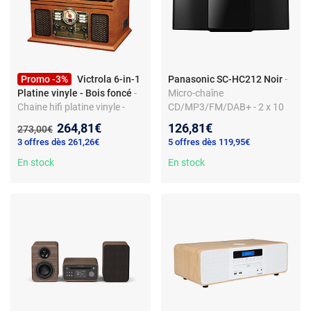
Promo -3%
Victrola 6-in-1
Panasonic SC-HC212 Noir
-
Platine vinyle - Bois foncé
-
Micro-chaîne
Chaine hifi platine vinyle -
CD/MP3/FM/DAB+ - 2 x 10
Bluetooth - tuner FM - lecteur
W - Bluetooth - Port USB
Nouveau prix :
264,81€
126,81€
Ancien prix :
273,00€
CD - entrées jack et RCA
3 offres dès 261,26€
5 offres dès 119,95€
En stock
En stock