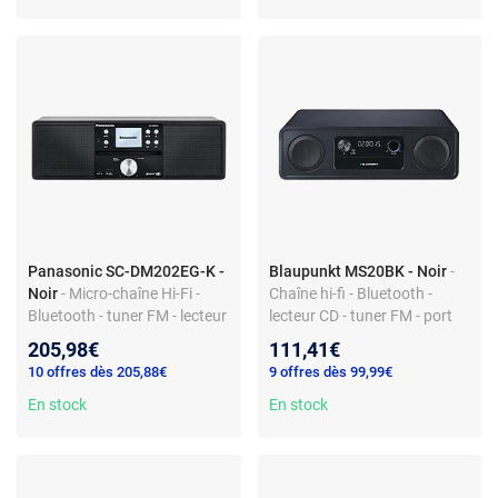
Panasonic SC-DM202EG-K -
Blaupunkt MS20BK - Noir
-
Noir
- Micro-chaîne Hi-Fi -
Chaîne hi-fi - Bluetooth -
Bluetooth - tuner FM - lecteur
lecteur CD - tuner FM - port
CD - port USB -
USB - 120 W
205,98€
111,41€
télécommande
10 offres dès 205,88€
9 offres dès 99,99€
En stock
En stock