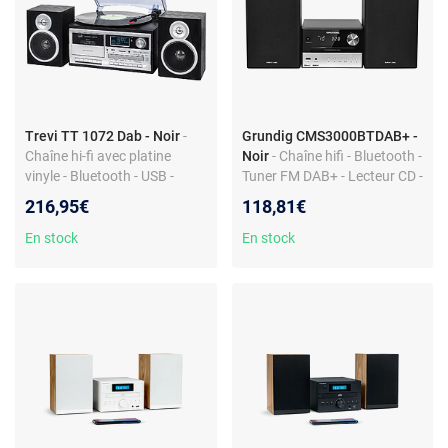
Trevi TT 1072 Dab - Noir
-
Grundig CMS3000BTDAB+ -
Chaîne hi-fi avec platine
Noir
- Chaîne hifi - Bluetooth -
vinyle - Bluetooth - USB -
Tuner FM DAB+ - Lecteur CD -
lecteur CD - tuner FM -
USB - MP3
216,95€
118,81€
télécommande
En stock
En stock