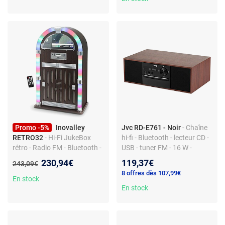
Promo -5%
Inovalley
Jvc RD-E761 - Noir
- Chaîne
RETRO32
- Hi-Fi JukeBox
hi-fi - Bluetooth - lecteur CD -
rétro - Radio FM - Bluetooth -
USB - tuner FM - 16 W -
Multicouleur
télécommande
Nouveau prix :
230,94€
119,37€
Ancien prix :
243,09€
8 offres dès 107,99€
En stock
En stock