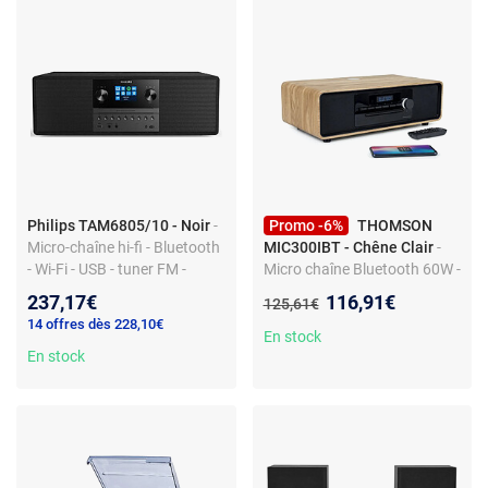
Philips TAM6805/10 - Noir
-
Promo -6%
THOMSON
Micro-chaîne hi-fi - Bluetooth
MIC300IBT - Chêne Clair
-
- Wi-Fi - USB - tuner FM -
Micro chaîne Bluetooth 60W -
lecteur CD
Radio FM 50 stations -
Nouveau prix :
237,17€
116,91€
Ancien prix :
125,61€
Chargement sans fil - Lecture
14 offres dès 228,10€
CD/MP3/USB
En stock
En stock