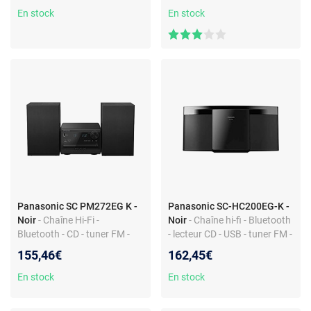
Fi/Bluetooth - AirPlay 2 -
En stock
En stock
Multiroom (sans HP)
Panasonic SC PM272EG K -
Panasonic SC-HC200EG-K -
Noir
- Chaîne Hi-Fi -
Noir
- Chaîne hi-fi - Bluetooth
Bluetooth - CD - tuner FM -
- lecteur CD - USB - tuner FM -
USB - entrée auxiliaire -
entrée auxiliaire - jack 3,5 mm
155,46€
162,45€
télécommande - MP3
En stock
En stock