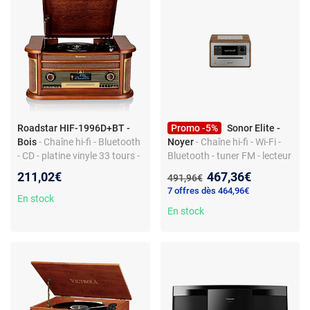
Roadstar HIF-1996D+BT -
Promo -5%
Sonor Elite -
Bois
- Chaîne hi-fi - Bluetooth
Noyer
- Chaîne hi-fi - Wi-Fi -
- CD - platine vinyle 33 tours -
Bluetooth - tuner FM - lecteur
USB - tuner FM
CD - port USB -
Nouveau prix :
211,02€
467,36€
Ancien prix :
491,96€
télécommande
7 offres dès 464,96€
En stock
En stock