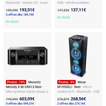
Bluetooth - lecteur CD - tuner
USB - entrée auxiliaire -
FM - USB - télécommande
télécommande - MP3
Nouveau prix :
Nouveau prix :
193,51€
137,11€
Ancien prix :
Ancien prix :
199,49€
147,32€
2 offres dès 189,74€
En stock
En stock
Promo -19%
Marantz
Promo -3%
Muse
Melody X M-CR612 Noir
-
M1990DJ - Noir
- Micro-
Mini-système stéréo réseau 2
chaîne Hi-Fi - Bluetooth - USB
x 60 Watts - Lecteur CD/CD-
- Lecteur CD - Entrée
Nouveau prix :
Nouveau prix :
603,09€
268,56€
Ancien prix :
Ancien prix :
749,99€
276,87€
R/CD-RW - Tuner FM/DAB+ -
auxiliaire
5 offres dès 599,31€
2 offres dès 219,16€
Hi-Res Audio - Wi-