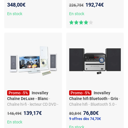
USB
tours - Bluetooth - USB - CD -
Nouveau prix :
348,00€
192,74€
Ancien prix :
226,75€
Tuner FM
En stock
En stock
Promo -5%
Inovalley
Promo -5%
Inovalley
Chaîne DeLuxe - Blanc
-
Chaîne hifi Bluetooth - Gris
-
Chaîne hi-fi - lecteur CD DVD -
Chaîne hifi - Bluetooth 5.0 -
port USB - tuner FM - MP3 -
lecteur CD - tuner FM - USB -
Nouveau prix :
Nouveau prix :
139,17€
76,80€
Ancien prix :
Ancien prix :
146,49€
80,84€
télécommande
50 W - télécommande
9 offres dès 74,70€
En stock
En stock