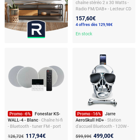
chaîne stéréo 2 x 30 Watts -
Radio FM/DAB+ - Lecteur CD
- Bluetooth 5.0/NFC - Réveil -
157,60€
AUX/USB
4 offres dès 129,98€
En stock
Promo -6%
Fonestar KS-
Promo -16%
Jarre
WALL-4 - Blanc
- Chaîne hi-fi
AeroSkull HD+
- Station
- Bluetooth - tuner FM - port
d'accueil Bluetooth - 120W -
USB - entrée auxiliaire -
Chrome argent - 2.1 canaux -
Nouveau prix :
Nouveau prix :
117,94€
499,00€
Ancien prix :
Ancien prix :
126,72€
599,99€
télécommande
Compatibilité étendue