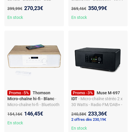
entrées micro et auxiliaire -
lecteur CD - tuner FM - port
Nouveau prix :
Nouveau prix :
270,23€
350,99€
Ancien prix :
Ancien prix :
399,99€
369,46€
sortie jack
USB - télécommande
En stock
En stock
Promo -5%
Thomson
Promo -3%
Muse M-697
Micro-chaîne hi-fi - Blanc
-
IDT
- Micro-chaîne stéréo 2 x
Micro-chaîne hi-fi - Bluetooth
30 Watts - Radio FM/DAB+ -
- tuner FM - lecteur CD - port
Lecteur CD - Bluetooth
Nouveau prix :
Nouveau prix :
146,45€
233,36€
Ancien prix :
Ancien prix :
154,16€
240,58€
USB - entrée auxiliaire - MP3
5.0/NFC - Réveil - AUX/USB
2 offres dès 230,19€
En stock
En stock