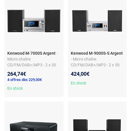
Kenwood M-7000S Argent
-
Kenwood M-9000S-S Argent
Micro-chaîne
- Micro-chaîne
CD/FM/DAB+/MP3 - 2 x 30
CD/FM/DAB+/MP3 - 2 x 50
Watts - Wi-Fi - Bluetooth 4.2 -
Watts - Bluetooth 4.2 - Port
264,74€
424,00€
AUX/USB
USB
4 offres dès 229,00€
En stock
En stock