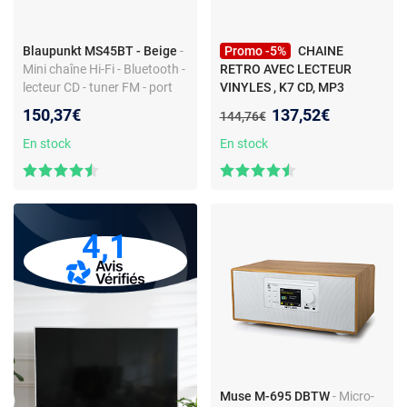
Blaupunkt MS45BT - Beige
-
Promo -5%
CHAINE
Mini chaîne Hi-Fi - Bluetooth -
RETRO AVEC LECTEUR
lecteur CD - tuner FM - port
VINYLES , K7 CD, MP3
USB - entrée auxiliaire -
INOVALLEY
- CHAINE RETRO
Nouveau prix :
150,37€
137,52€
Ancien prix :
144,76€
télécommande
AVEC LECTEUR VINYLES , K7
CD, MP3 INOVALLEY
En stock
En stock
4,1
Muse M-695 DBTW
- Micro-