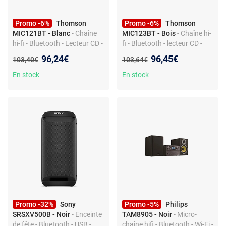
Promo -6%
Thomson
Promo -6%
Thomson
MIC121BT - Blanc
- Chaîne
MIC123BT - Bois
- Chaîne hi-
hi-fi - Bluetooth - Lecteur CD -
fi - Bluetooth - lecteur CD -
Tuner FM - Port USB -
tuner FM - USB - entrée
Nouveau prix :
Nouveau prix :
96,24€
96,45€
Ancien prix :
Ancien prix :
103,40€
103,64€
Télécommande
auxiliaire - télécommande
En stock
En stock
Promo -32%
Sony
Promo -5%
Philips
SRSXV500B - Noir
- Enceinte
TAM8905 - Noir
- Micro-
de fête - Bluetooth - USB -
chaîne hifi - Bluetooth - Wi-Fi -