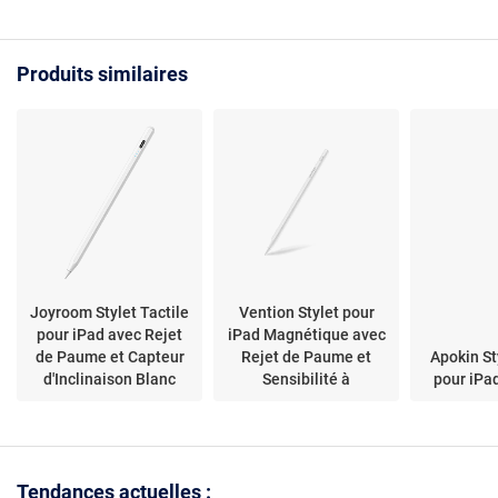
Produits similaires
Joyroom Stylet Tactile
Vention Stylet pour
pour iPad avec Rejet
iPad Magnétique avec
de Paume et Capteur
Rejet de Paume et
Apokin St
d'Inclinaison Blanc
Sensibilité à
pour iPa
l'Inclinaison Blanc
Tendances actuelles :