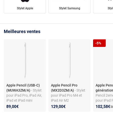
Stylet Apple
Stylet Samsung
Styl
Meilleures ventes
-5%
Apple Pencil (USB-C)
Apple Pencil Pro
Apple Pen
(MUWA3ZM/A)
- Stylet
(MX2D3ZM/A)
- Stylet
génératio
pour iPad Pro, iPad Air,
pour iPad Pro M4 et
Pencil 2em
iPad et iPad mini
iPad Air M2
pour iPad 
generation
Nouveau p
Réduction
89,00€
129,00€
102,58€
A
1
12.9'' 4em