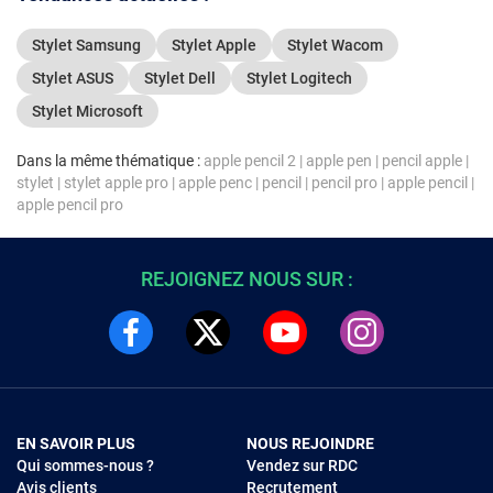
Stylet Samsung
Stylet Apple
Stylet Wacom
Stylet ASUS
Stylet Dell
Stylet Logitech
Stylet Microsoft
Dans la même thématique :
apple pencil 2
|
apple pen
|
pencil apple
|
stylet
|
stylet apple pro
|
apple penc
|
pencil
|
pencil pro
|
apple pencil
|
apple pencil pro
REJOIGNEZ NOUS SUR :
EN SAVOIR PLUS
NOUS REJOINDRE
Qui sommes-nous ?
Vendez sur RDC
Avis clients
Recrutement