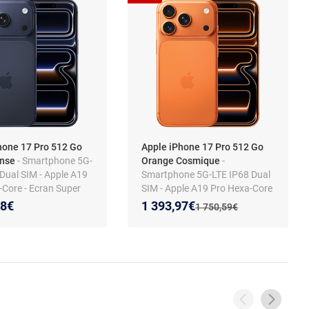
hone 17 Pro 512 Go
Apple iPhone 17 Pro 512 Go
ense
- Smartphone 5G-
Orange Cosmique
-
Dual SIM - Apple A19
Smartphone 5G-LTE IP68 Dual
-Core - Ecran Super
SIM - Apple A19 Pro Hexa-Core
DR OLED 6.3" 1206 x
- Ecran Super Retina XDR
Nouveau prix :
Réduction de :
98€
1 393,97€
Ancien prix :
1 750,59€
12 Go - NFC/Bluetooth
OLED 6.3" 1206 x 2622 - 512
6
Go - NFC/Bluetooth 6 - iOS 26