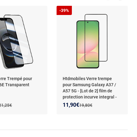
-39%
erre Trempé pour
Htdmobiles Verre trempe
6E Transparent
pour Samsung Galaxy A37 /
A57 5G - [Lot de 2] film de
protection incurve integral -
NOIR
 prix :
on de :
Nouveau prix :
Réduction de :
11,90€
Ancien prix :
Ancien prix :
21,25€
19,80€