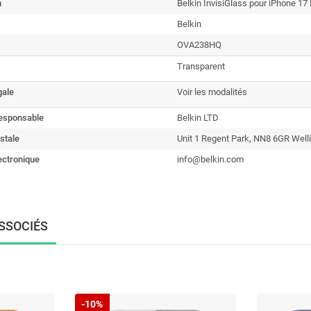
n
Belkin InvisiGlass pour iPhone 17 
Belkin
OVA238HQ
Transparent
gale
Voir les modalités
esponsable
Belkin LTD
stale
Unit 1 Regent Park, NN8 6GR Well
ectronique
info@belkin.com
SSOCIÉS
-10%