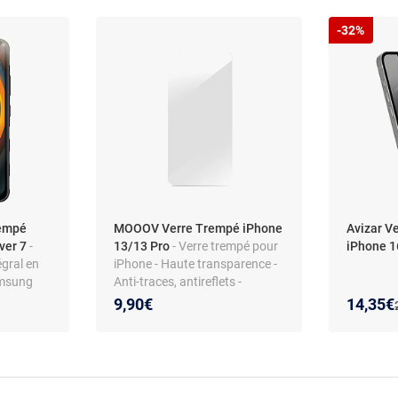
-32%
rempé
MOOOV Verre Trempé iPhone
Avizar V
ver 7
-
13/13 Pro
- Verre trempé pour
iPhone 1
égral en
iPhone - Haute transparence -
amsung
Anti-traces, antireflets -
Seulement 0,33 mm
Nouveau
Réducti
9,90€
14,35€
d'épaisseur