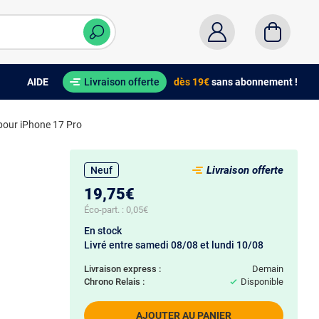
AIDE
Livraison offerte
dès 19€
sans abonnement !
 pour iPhone 17 Pro
Livraison offerte
Neuf
19,75€
Éco-part. :
0,05€
En stock
Livré entre samedi 08/08 et lundi 10/08
Livraison express :
demain
Chrono Relais :
Disponible
AJOUTER AU PANIER