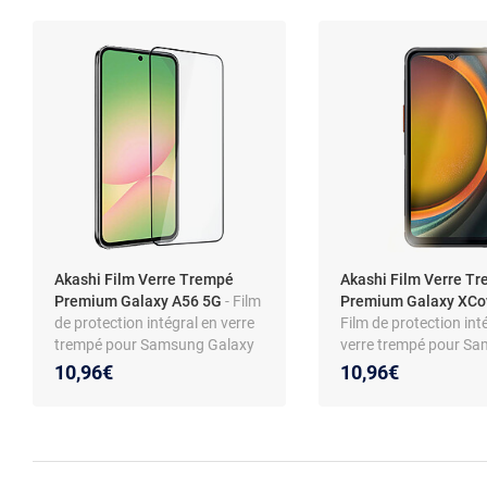
Akashi Film Verre Trempé
Akashi Film Verre T
Premium Galaxy A56 5G
- Film
Premium Galaxy XCo
de protection intégral en verre
Film de protection int
trempé pour Samsung Galaxy
verre trempé pour S
A56 5G
Galaxy XCover 7
10,96€
10,96€