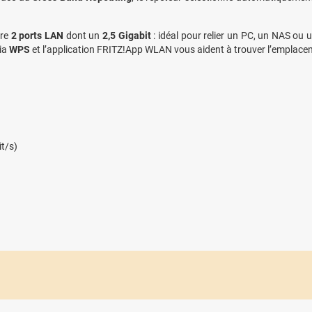
gre
2 ports LAN
dont un
2,5 Gigabit
: idéal pour relier un PC, un NAS ou 
via
WPS
et l’application FRITZ!App WLAN vous aident à trouver l’emplace
it/s)