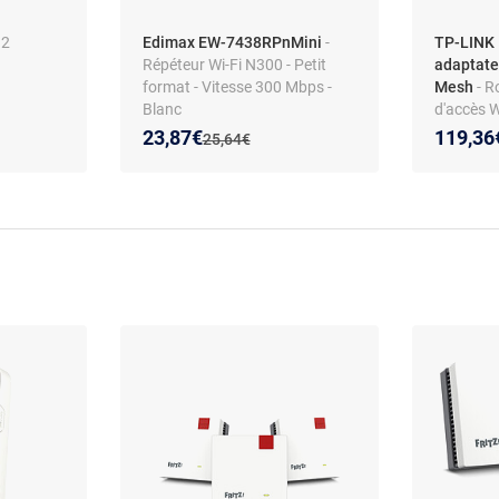
12
Edimax EW-7438RPnMini
-
TP-LINK 
Répéteur Wi-Fi N300 - Petit
adaptate
format - Vitesse 300 Mbps -
Mesh
- R
Blanc
d'accès 
Dual-Ban
Nouveau prix :
Réduction de :
Nouveau
Réducti
23,87€
119,36
Ancien prix :
25,64€
Fast Eth