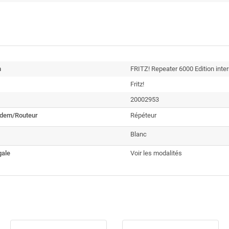
n
FRITZ! Repeater 6000 Edition inter
Fritz!
20002953
odem/Routeur
Répéteur
Blanc
gale
Voir les modalités