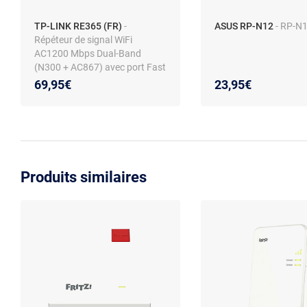
TP-LINK RE365 (FR)
-
ASUS RP-N12
- RP-N
Répéteur de signal WiFi
AC1200 Mbps Dual-Band
(N300 + AC867) avec port Fast
Ethernet et prise intégrée
69,95€
23,95€
Produits similaires