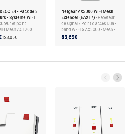
DECO E4 - Pack de 3
Netgear AX3000 WiFi Mesh
urs - Système WiFi
Extender (EAX17)
- Répéteur
outeur et point
de signal / Point d'accès Dual-
WiFi Mesh AC1200
band Wi-Fi 6 AX3000 - Mesh -
d 2,4 GHz / 5 GHz -
MU-MIMO avec 1 port Gigabit
 prix :
on de :
€
83,69€
Ancien prix :
123,05€
ernet 10/100 Mbps