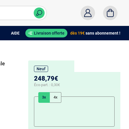
AIDE
Livraison offerte
dès 19€
sans abonnement !
ale
Neuf
248,79€
Éco-part. :
0,30€
3x
4x