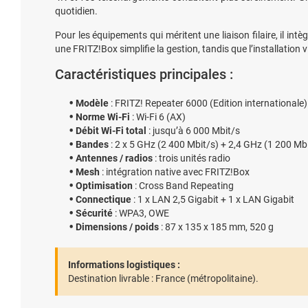
quotidien.
Pour les équipements qui méritent une liaison filaire, il intè
une FRITZ!Box simplifie la gestion, tandis que l’installation 
Caractéristiques principales :
Modèle
: FRITZ! Repeater 6000 (Edition internationale)
Norme Wi-Fi
: Wi-Fi 6 (AX)
Débit Wi-Fi total
: jusqu’à 6 000 Mbit/s
Bandes
: 2 x 5 GHz (2 400 Mbit/s) + 2,4 GHz (1 200 Mb
Antennes / radios
: trois unités radio
Mesh
: intégration native avec FRITZ!Box
Optimisation
: Cross Band Repeating
Connectique
: 1 x LAN 2,5 Gigabit + 1 x LAN Gigabit
Sécurité
: WPA3, OWE
Dimensions / poids
: 87 x 135 x 185 mm, 520 g
Informations logistiques :
Destination livrable :
France (métropolitaine).