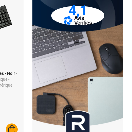
4,1
es - Noir
-
ique -
mérique
AJOUTER AU PANIER