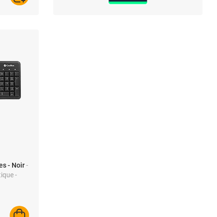
es - Noir
-
tique -