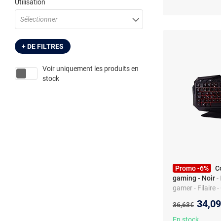
Utilisation
Sélectionner
+ DE FILTRES
Voir uniquement les produits en
stock
Promo -6%
C
gaming - Noir
-
gamer - Filaire 
numérique - Rét
Nouve
34,0
Ancien prix :
36,63€
En stock