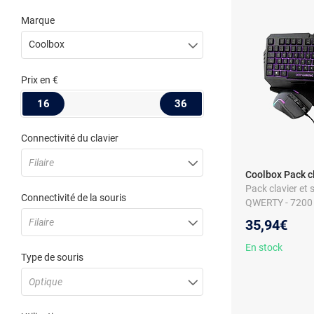
Marque
Coolbox
Prix
en €
16
36
Connectivité du clavier
Filaire
Coolbox Pack cl
Pack clavier et s
Connectivité de la souris
QWERTY - 7200 d
Filaire
35,94€
En stock
Type de souris
Optique