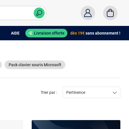
AIDE
Livraison offerte
dès 19€
sans abonnement !
Pack clavier souris Microsoft
Trier par :
Pertinence