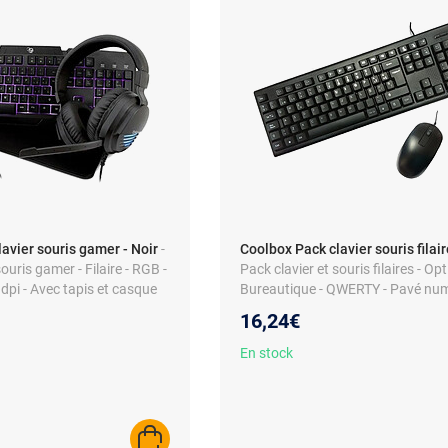
avier souris gamer - Noir
-
Coolbox Pack clavier souris filair
ouris gamer - Filaire - RGB -
Pack clavier et souris filaires - Opt
pi - Avec tapis et casque
Bureautique - QWERTY - Pavé nu
16,24€
En stock
AJOUTER AU PANIER