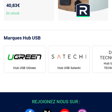
lecteurs SD et micro SD
40,83€
En stock
Marques Hub USB
D
TECN
Hub 
Hub USB UGreen
Hub USB Satechi
TECN
REJOIGNEZ NOUS SUR :