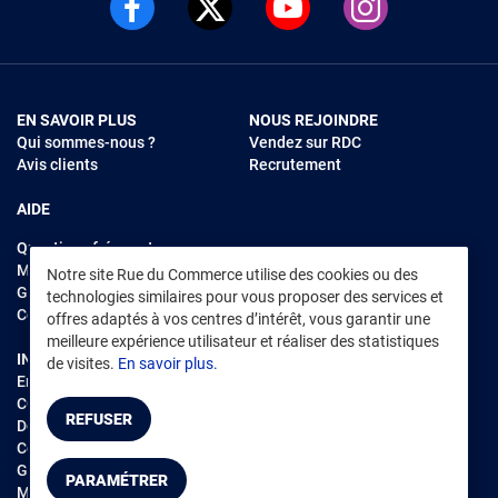
EN SAVOIR PLUS
NOUS REJOINDRE
Qui sommes-nous ?
Vendez sur RDC
Avis clients
Recrutement
AIDE
Questions fréquentes
Modes de règlements
Notre site Rue du Commerce utilise des cookies ou des
Garantie et retours
technologies similaires pour vous proposer des services et
Contacter Rue du Commerce
offres adaptés à vos centres d’intérêt, vous garantir une
meilleure expérience utilisateur et réaliser des statistiques
INFORMATIONS LÉGALES
RENDEZ-VOUS SUR L'APP
de visites.
En savoir plus.
Environnement
CGV
/
CGU Marketplace
REFUSER
Données personnelles
/
Cookies
Gérer mes cookies
PARAMÉTRER
Mentions légales