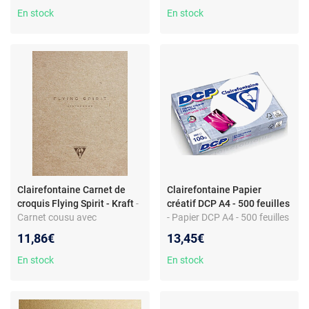
En stock
En stock
Clairefontaine Carnet de
Clairefontaine Papier
croquis Flying Spirit - Kraft
-
créatif DCP A4 - 500 feuilles
Carnet cousu avec
- Papier DCP A4 - 500 feuilles
couverture Kraft - 10,5 x 14,8
- 100 g/m² - Compatible laser
11,86€
13,45€
cm - Papier 90 g/m² - Look
et jet d'encre
rétro
En stock
En stock