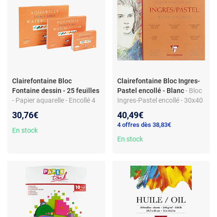
Clairefontaine Bloc
Clairefontaine Bloc Ingres-
Fontaine dessin - 25 feuilles
Pastel encollé - Blanc
- Bloc
- Papier aquarelle - Encollé 4
Ingres-Pastel encollé - 30x40
côtés - 18 x 24 cm - 300 g/m²
cm - 130 g/m2 - 25 feuilles -
30,76€
40,49€
- 25 feuilles
Blanc
4 offres dès 38,83€
En stock
En stock