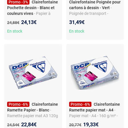
Promo -3%
Clairefontaine
Clairefontaine Poignée pour
Pochette dessin - Blanc et
cartons à dessin - Vert
-
couleurs vives
- Papier à
Poignée de transport -
dessin - Lot de 15 feuilles -
Cartons à dessin - Vert -
Nouveau prix :
24,13€
31,49€
Ancien prix :
24,88€
Blanc et couleurs vives
Fournitures de bureau
En stock
En stock
Promo -6%
Clairefontaine
Promo -6%
Clairefontaine
Ramette Papier - Blanc
-
Ramette papier mat - A4
-
Ramette papier mat A3 120g
Papier mat - A4 - 160 g/m² -
- 250 feuilles - Haute qualité
250 feuilles - DCP pour
Nouveau prix :
Nouveau prix :
22,84€
19,33€
Ancien prix :
Ancien prix :
24,54€
20,77€
imprimantes