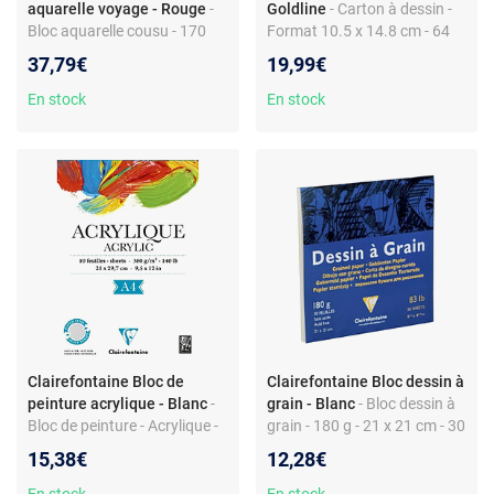
aquarelle voyage - Rouge
-
Goldline
- Carton à dessin -
Bloc aquarelle cousu - 170
Format 10.5 x 14.8 cm - 64
g/m² - Rouge - 60 feuilles
feuilles - Papier 140 g/m² -
37,79€
19,99€
Couverture rigide
En stock
En stock
Clairefontaine Bloc de
Clairefontaine Bloc dessin à
peinture acrylique - Blanc
-
grain - Blanc
- Bloc dessin à
Bloc de peinture - Acrylique -
grain - 180 g - 21 x 21 cm - 30
10 Feuilles - Blanc - A4
feuilles - Blanc
15,38€
12,28€