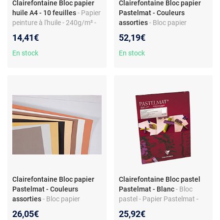
Clairefontaine Bloc papier
Clairefontaine Bloc papier
huile A4 - 10 feuilles
- Papier
Pastelmat - Couleurs
peinture à l'huile - 240g/m² -
assorties
- Bloc papier
Bloc A4 - 10 feuilles - Encollé
Clairefontaine - 12 feuilles -
14,41€
52,19€
un côté - Haute qualité
Couleurs assorties - Label
Clairefontaine
Orange
En stock
En stock
Clairefontaine Bloc papier
Clairefontaine Bloc pastel
Pastelmat - Couleurs
Pastelmat - Blanc
- Bloc
assorties
- Bloc papier
pastel - Papier Pastelmat -
couleurs assorties - 12
360 g/m2 - 18 x 24 cm -
26,05€
25,92€
feuilles - Label Pastelmat
Blanc