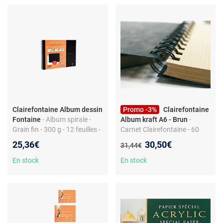
Clairefontaine Album dessin
Promo -3%
Clairefontaine
Fontaine
- Album spirale -
Album kraft A6 - Brun
-
Grain fin - 300 g - 12 feuilles -
Carnet Clairefontaine - 60
18 x 24 cm
feuilles - Adapté
Nouveau prix :
25,36€
30,50€
Ancien prix :
31,44€
encre/gouache/acrylique -
Couverture solide brun
En stock
En stock