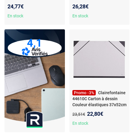
feuilles - Blanc - 210 g/m² -
Soleil - 80 g/m²
24,77€
26,28€
Recyclable et certifié
En stock
En stock
4,1
Promo -3%
Clairefontaine
44610C Carton à dessin
Couleur élastiques 37x52cm
Gris
Nouveau prix :
22,80€
Ancien prix :
23,51€
En stock