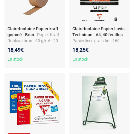
Clairefontaine Papier kraft
Clairefontaine Papier Lavis
gommé - Brun
- Papier Kraft -
Technique - A4, 40 feuilles
-
Rouleau brun - 60 g/m² - 20
Papier lisse grain fin - 160
m
g/m2 - 40 feuilles - Ph neutre
18,49€
18,25€
En stock
En stock