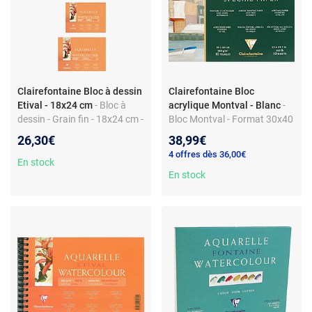
Clairefontaine Bloc à dessin
Clairefontaine Bloc
Etival - 18x24 cm
- Bloc à
acrylique Montval - Blanc
-
dessin - Grain fin - 18x24 cm -
Bloc Montval - Format 30x40
25 feuilles 300g/m2 - Encollé
- Encollé 4 Côtés - 360g/m2
26,30€
38,99€
4 côtés
4 offres dès 36,00€
En stock
En stock