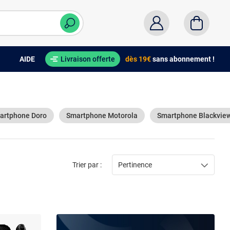
AIDE
Livraison offerte
dès 19€
sans abonnement !
artphone Doro
Smartphone Motorola
Smartphone Blackvie
Trier par :
Pertinence