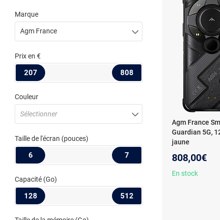
Marque
Agm France
Prix
en €
207
808
Couleur
Sélectionner
Agm France Sm
Guardian 5G, 12
Taille de l'écran
(pouces)
jaune
6
7
808,00€
En stock
Capacité
(Go)
128
512