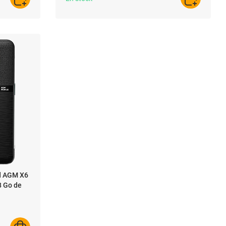
AJOUTER AU PANIER
AJOUTER A
d AGM X6
8 Go de