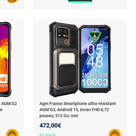
e AGM G2
Agm France Smartphone ultra-résistant
de
AGM G3, Android 15, écran FHD 6,72
pouces, 512 Go, noir
472,00€
En stock