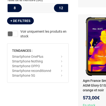
Taille de la mémoire
(Go)
8
12
+ DE FILTRES
Voir uniquement les produits en
stock
TENDANCES :
Smartphone OnePlus
Smartphone Nothing
Smartphone OPPO
Smartphone reconditionné
Smartphone 5G
Agm France Sm
AGM Glory G1S,
orange et noir
573,00€
En stock