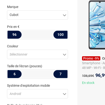
Marque
Cubot
Prix
en €
96
100
Couleur
Sélectionner
Promo -9%
C
Smartphone - An
Taille de l'écran
(pouces)
48 MP - Wi-Fi - 
extensible
6
7
Nouv
96,9
Ancien prix :
106,69€
En stock
Système d'exploitation mobile
Android