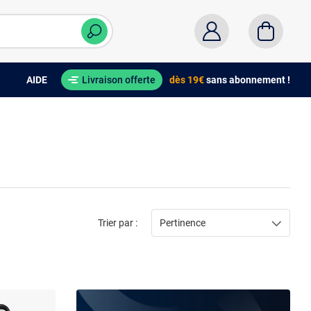
AIDE
Livraison offerte
dès 19€
sans abonnement !
Trier par :
Pertinence