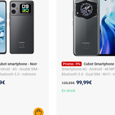
ubot smartphone - Noir
-
Promo -9%
Cubot Smartphone 
droid - 4G - double SIM -
Smartphone 4G - Android - 48 MP 
Bluetooth 5.0 - mémoire
Bluetooth 5.0 - Dual SIM - Wi-Fi -
extensible
eau prix :
Nouveau prix :
9€
99,99€
Ancien prix :
109,99€
En stock
AJOUTER AU PANIER