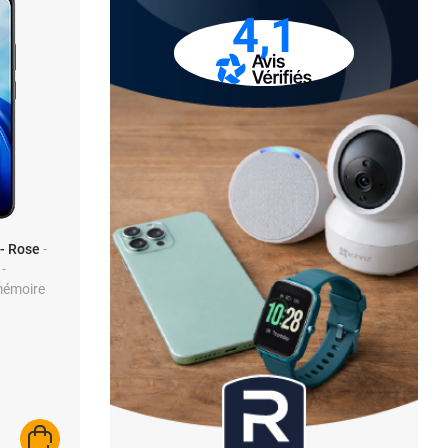
4,1
- Rose
-
-
 mémoire
AJOUTER AU PANIER