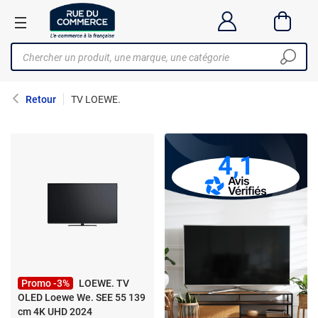
Retour
TV LOEWE.
4,1
Promo -3%
LOEWE. TV
OLED Loewe We. SEE 55 139
cm 4K UHD 2024