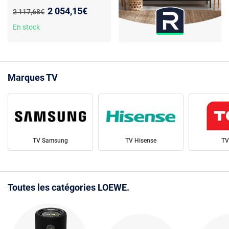
Nouveau prix :
2 054,15€
Ancien prix :
2 117,68€
En stock
Marques TV
TV Samsung
TV Hisense
TV
Toutes les catégories LOEWE.