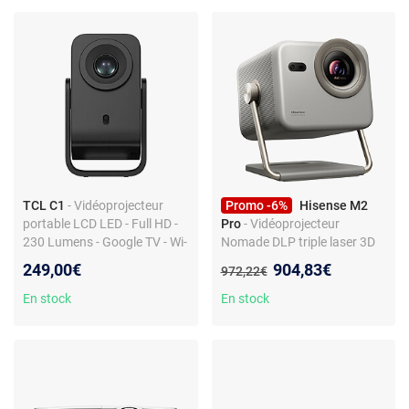
TCL C1
- Vidéoprojecteur
Promo -6%
Hisense M2
portable LCD LED - Full HD -
Pro
- Vidéoprojecteur
230 Lumens - Google TV - Wi-
Nomade DLP triple laser 3D
Fi/Bluetooth - Google
Ready - 4K HDR - 1300
Nouveau prix :
249,00€
904,83€
Ancien prix :
972,22€
Assistant - Google Cast -
Lumens - Smart TV - Wi-
Autofocus - HDMI/USB - Son
Fi/Bluetooth/DLNA/Airplay 2
En stock
En stock
8 Watts Dolby Audio
- HDMI 2.1 - Son 2 x 10W
Dolby Audio