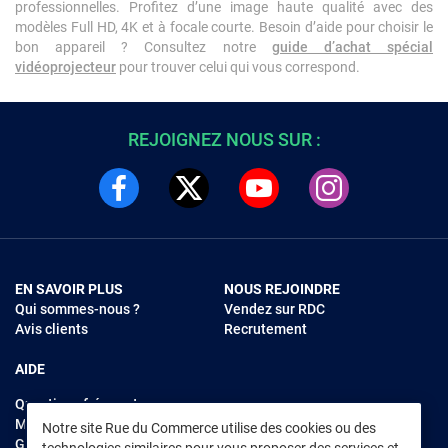
professionnelles. Profitez d’une image haute qualité avec des
modèles Full HD, 4K et à focale courte. Besoin d’aide pour choisir le
bon appareil ? Consultez notre
guide d’achat spécial
vidéoprojecteur
pour trouver celui qui vous correspond.
REJOIGNEZ NOUS SUR :
EN SAVOIR PLUS
NOUS REJOINDRE
Qui sommes-nous ?
Vendez sur RDC
Avis clients
Recrutement
AIDE
Questions fréquentes
Modes de règlements
Notre site Rue du Commerce utilise des cookies ou des
Garantie et retours