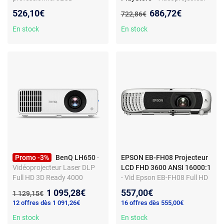
Résolution Full HD - 4000
portable LED DLP 3D Ready -
Nouveau prix :
526,10€
686,72€
Ancien prix :
722,86€
Lumens - Zoom 1.2x -
Full HD - HDR10 - 900
HDMI/USB - Haut-parleur 2W
Lumens - Google TV - Wi-
En stock
En stock
intégré
Fi/Bluetooth - Google
Assistant - Google Cast -
Autofocus - HDMI/USB -
Batterie rechargeable - Son
Harman/Kardon
Promo -3%
BenQ LH650
-
EPSON EB-FH08 Projecteur
Vidéoprojecteur Laser DLP
LCD FHD 3600 ANSI 16000:1
Full HD 3D Ready 4000
- Vid Epson EB-FH08 Full HD
Lumens
3LCD 3 600 lumens portable
Nouveau prix :
1 095,28€
557,00€
Ancien prix :
1 129,15€
blanc
12 offres dès 1 091,26€
16 offres dès 555,00€
En stock
En stock