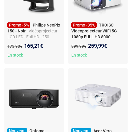
Promo -5%
Philips NeoPix
Promo -35%
TROISC
150 - Noir
- Vidéoprojecteur
Videoprojecteur WIFI 5G
LCD LED - Full HD - 250
1080p FULL HD 8000
lumens - Wi-Fi - HDMI/USB-A
Lumens, Recopie L'écran,
Nouveau prix :
Nouveau prix :
165,21€
259,99€
Ancien prix :
Ancien prix :
173,90€
399,99€
- Haut-parleurs intégrés 2 x
Bluetooth 300" Max
-
3W
Videoprojecteur WIFI 5G
En stock
En stock
8000 Lumens
Rétroprojecteur Natif 1080p
FULL HD TROISC ALPHA,
Bluetooth 5.0 Recopie
L'écran 300 Max 4K Blanc
Nouveau
Optoma
Nouveau
Acer Vero