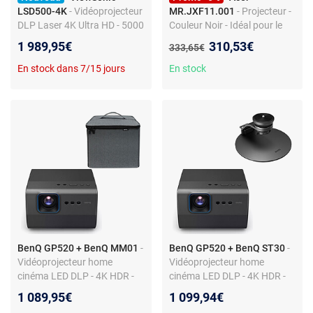
LSD500-4K
- Vidéoprojecteur
MR.JXF11.001
- Projecteur -
DLP Laser 4K Ultra HD - 5000
Couleur Noir - Idéal pour le
Lumens - HDR/HLG - Input
bureau
Nouveau prix :
1 989,95€
310,53€
Ancien prix :
333,65€
lag 4,2 ms -
HDMI/USB/Ethernet/Jack
En stock dans 7/15 jours
En stock
3.5 mm - Zoom 1.6x - Haut-
parleur 15 Watts
BenQ GP520 + BenQ MM01
-
BenQ GP520 + BenQ ST30
-
Vidéoprojecteur home
Vidéoprojecteur home
cinéma LED DLP - 4K HDR -
cinéma LED DLP - 4K HDR -
2600 Lumens - Google TV -
2600 Lumens - Google TV -
1 089,95€
1 099,94€
HDMI 2.1 + ALLM -
HDMI 2.1 + ALLM -