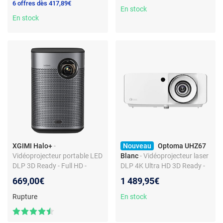
6 offres dès 417,89€
En stock
En stock
XGIMI Halo+
-
Nouveau
Optoma UHZ67
Vidéoprojecteur portable LED
Blanc
- Vidéoprojecteur laser
DLP 3D Ready - Full HD -
DLP 4K Ultra HD 3D Ready -
HDR10 - 900 Lumens -
4300 Lumens - HDR - Mode
669,00€
1 489,95€
Android TV - Wi-Fi/Bluetooth
gaming 1080p/240 Hz -
- Google Assistant -
Input lag 6.5 ms - Zoom 1.6x
Rupture
En stock
Chromecast - Autofocus -
- HDMI/USB/Ethernet - Haut-
HDMI/USB - Batterie
parleur intégré 15 W