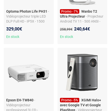
Optoma Photon Life PH31
-
Promo -7%
Wanbo T2
Vidéoprojecteur triple LED
Ultra Projecteur
- Projecteur
DLP Full HD - IP5X - 1500
Android TV 11 - 500 ANSI -
Lumens - Focale standard -
1080P natif, support rotatif
Nouveau prix :
329,00€
240,64€
Ancien prix :
258,99€
HDMI/USB - Haut-parleur
120°
intégré 5 W
En stock
En stock
Epson EH-TW840
-
Promo -5%
XGIMI Halo+
Vidéoprojecteur
avec Google TV et Google
professionnel 3LCD -
PlayStore
- Vidéoprojecteur