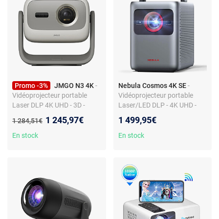
Promo -3%
JMGO N3 4K
-
Nebula Cosmos 4K SE
-
Vidéoprojecteur portable
Vidéoprojecteur portable
Laser DLP 4K UHD - 3D -
Laser/LED DLP - 4K UHD -
HDR10 - 1800 Lumens -
1800 Lumens - Google TV -
Nouveau prix :
1 245,97€
1 499,95€
Ancien prix :
1 284,51€
HDMI/USB - Wi-Fi/Bluetooth -
Wi-Fi 5/Bluetooth -
Google TV + Netflix - Google
HDMI/USB - Son 30W
En stock
En stock
Assistant - GoogleCast - Son
2.0 20 Watts Dolby Audio et
DTS HD