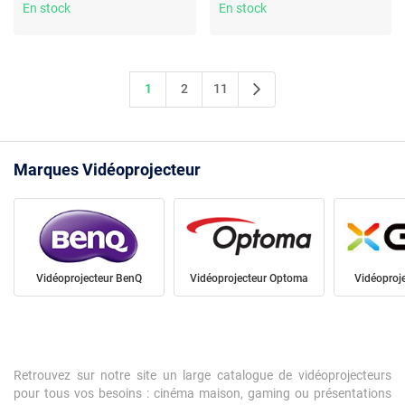
WiFi/Bluetooth 5.2 - USB-C -
WiFi/Bluetooth 5.2 - USB-C -
En stock
En stock
2 x 12 Watts + Sacoche de
2 x 12 Watts + Support
transport
1
2
11
Marques Vidéoprojecteur
Vidéoprojecteur BenQ
Vidéoprojecteur Optoma
Vidéoproj
Retrouvez sur notre site un large catalogue de vidéoprojecteurs
pour tous vos besoins : cinéma maison, gaming ou présentations