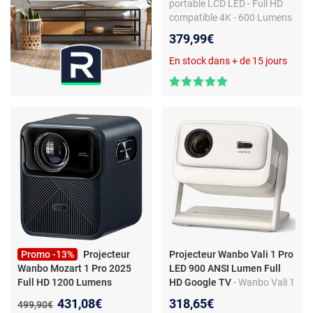
portable LCD LED - Full HD
compatible 4K - 600 Lumens
- Google TV - Wi-Fi/Bluetooth
379,99€
- Google Cast - Autofocus -
HDMI/USB - Son 16 Watts
En stock dans + de 15 jours
Dolby Audio
Promo -13%
Projecteur
Projecteur Wanbo Vali 1 Pro
Wanbo Mozart 1 Pro 2025
LED 900 ANSI Lumen Full
Full HD 1200 Lumens
HD Google TV
- Wanbo Vali 1
Google TV Bleu
- Wanbo
Pro - Blanc
Nouveau prix :
431,08€
318,65€
Ancien prix :
499,90€
Mozart 1 Pro - Bleu