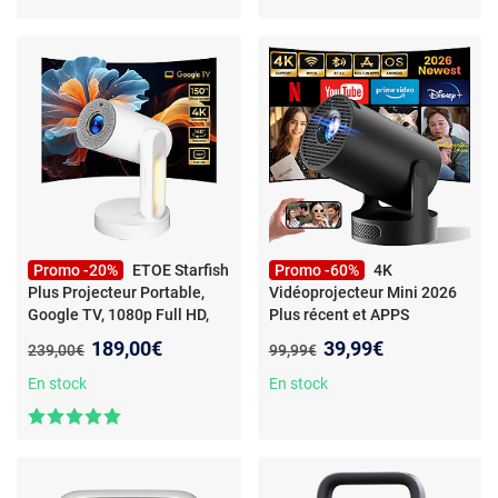
Promo -20%
ETOE Starfish
Promo -60%
4K
Plus Projecteur Portable,
Vidéoprojecteur Mini 2026
Google TV, 1080p Full HD,
Plus récent et APPS
300 ANSI Lumens, 4K,
intégrées et 1920x1080P
Nouveau prix :
Nouveau prix :
189,00€
39,99€
Ancien prix :
Ancien prix :
239,00€
99,99€
Rotation 140°, Autofocus,
Res 20000lm, Noir
- 4K
Keystone Automatique,
Vidéoprojecteur Mini 2026
En stock
En stock
Veilleuse Tactile
Plus récent et APPS
intégrées et 1920x1080P Res
200ANSI Compatible avec
Memory Stick, TV Stick,
PS4/PS5, HDMI, Laptop, Noir