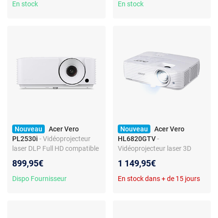
1x 15W
manuelle - 2x HDMI 2.0 - RS-
En stock
En stock
232 - Haut-parleur intégré
1x15 W
Nouveau
Acer Vero
Nouveau
Acer Vero
PL2530i
- Vidéoprojecteur
HL6820GTV
-
laser DLP Full HD compatible
Vidéoprojecteur laser 3D
4K 3D Ready - 5000 Lumens -
Ready DLP Résolution 4K
899,95€
1 149,95€
Zoom 1.3x - Wi-Fi -
UHD - 3500 Lumens - Lens
HDMI/VGA - Haut-parleur
Shift Vertical - Zoom 1.3x -
Dispo Fournisseur
En stock dans + de 15 jours
intégré 1x 15W
HDMI/USB - dongle Google
TV - Haut-parleur intégré 1x
10W