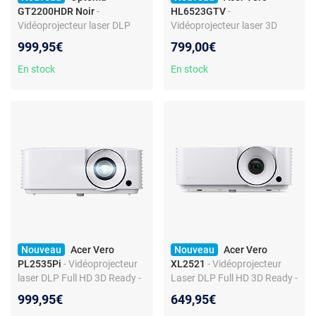
GT2200HDR Noir
-
HL6523GTV
-
Vidéoprojecteur laser DLP
Vidéoprojecteur laser 3D
Full HD 3D Ready compatible
Ready DLP Résolution Full
999,95€
799,00€
4K UHD et HDR - 3300
HD - 3500 Lumens - Lens
Lumens - Focale courte -
Shift Vertical - Zoom 1.3x -
En stock
En stock
HDMI/VGA/USB - Haut-
HDMI/USB - dongle Google
parleur intégré 10W
TV - Haut-parleur intégré 1x
10W
Nouveau
Acer Vero
Nouveau
Acer Vero
PL2535Pi
- Vidéoprojecteur
XL2521
- Vidéoprojecteur
laser DLP Full HD 3D Ready -
Laser DLP Full HD 3D Ready -
5500 Lumens - Zoom 1.3x -
4000 Lumens - Focale
999,95€
649,95€
HDMI - Haut-parleur intégré
standard - Mise au point