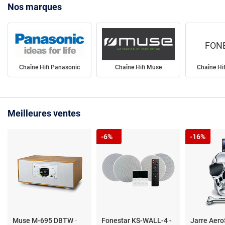
Nos marques
FON
Chaîne Hifi Panasonic
Chaîne Hifi Muse
Chaîne Hi
Meilleures ventes
-6%
-16%
Muse M-695 DBTW
-
Fonestar KS-WALL-4 -
Jarre Aer