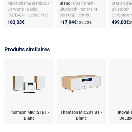
Micro-chaîne stéréo 2 x
Blanc
- Chaîne hi-fi -
Station d'a
30 Watts - Radio
Bluetooth - tuner FM -
Bluetooth 
FM/DAB+ - Lecteur CD -
port USB - entrée
Chrome arg
Bluetooth 5.0/NFC -
auxiliaire -
canaux - C
Nouveau prix :
Réduction de :
Nouveau p
Réduction
162,03€
117,94€
499,00€
Ancien prix :
A
126,72€
5
Réveil - AUX/USB
télécommande
étendue
Produits similaires
Thomson MIC121BT -
Thomson MIC201IBT -
Inovall
Blanc
Blanc
DeLuxe