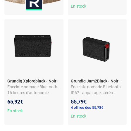
App dédiée
En stock
Grundig Xploreblack - Noir
-
Grundig Jam2Black - Noir
-
Enceinte nomade Bluetooth -
Enceinte nomade Bluetooth
16 heures d'autonomie -
IP67 - appairage stéréo -
Fonction lampe torche et
mains-libres - powerbank -
65,92€
55,79€
SOS - Étanche IP67
entrée auxiliaire - plastique
4 offres dès 55,78€
recyclé - mousqueton
En stock
magnétique
En stock