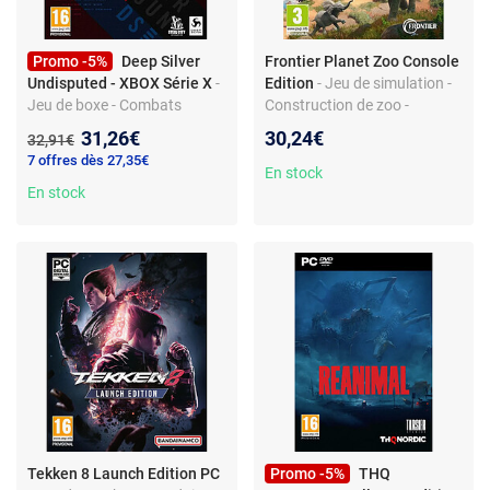
Promo -5%
Deep Silver
Frontier Planet Zoo Console
Undisputed - XBOX Série X
-
Edition
- Jeu de simulation -
Jeu de boxe - Combats
Construction de zoo -
authentiques - Mode carrière
Animaux réalistes - Modes de
Nouveau prix :
31,26€
30,24€
Ancien prix :
32,91€
immersive - Création de
jeu variés
7 offres dès 27,35€
boxeur
En stock
En stock
Tekken 8 Launch Edition PC
Promo -5%
THQ