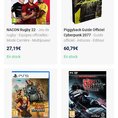
NACON Rugby 22
- Jeu de
Piggyback Guide Officiel
rugby - Equipes officielles -
Cyberpunk 2077
- Guide
Mode Carrière - Multijoueur
officiel - Astuces - Editeur
local et en ligne
Piggyback
27,19€
60,79€
En stock
En stock