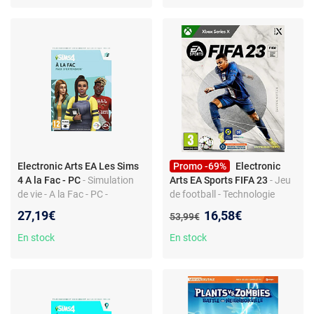
Electronic Arts EA Les Sims
Promo -69%
Electronic
4 A la Fac - PC
- Simulation
Arts EA Sports FIFA 23
- Jeu
de vie - A la Fac - PC -
de football - Technologie
Extension
HyperMotion2 - Cross-play -
Nouveau prix :
27,19€
16,58€
Ancien prix :
53,99€
Compétitions internationales
En stock
En stock