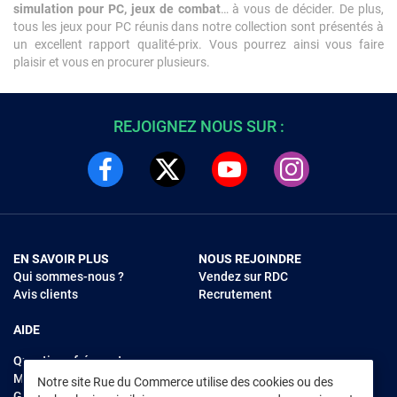
simulation pour PC, jeux de combat
… à vous de décider. De plus,
tous les jeux pour PC réunis dans notre collection sont présentés à
un excellent rapport qualité-prix. Vous pourrez ainsi vous faire
plaisir et vous en procurer plusieurs.
REJOIGNEZ NOUS SUR :
EN SAVOIR PLUS
NOUS REJOINDRE
Qui sommes-nous ?
Vendez sur RDC
Avis clients
Recrutement
AIDE
Questions fréquentes
Modes de règlements
Notre site Rue du Commerce utilise des cookies ou des
Garantie et retours