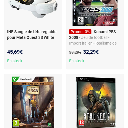
INF Sangle de tête réglable
Promo -3%
Konami PES
pour Meta Quest 3S White
2008
- Jeu de football -
Import italien - Realisme de
jeu ultime
Nouveau prix :
45,69€
32,29€
Ancien prix :
33,29€
En stock
En stock