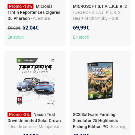
Promo -13%
Microids
MICROSOFT S.T.A.L.K.E.R. 2
Tintin Reporter Les Cigares
- Jeu PC - S.T.A.L.K.E.R. 2
Du Pharaon
- Aventure
Heart of Chornobyl - GSC
d'enquête - Exploration
Game World
Nouveau prix :
52,04€
69,99€
Ancien prix :
59,99€
captivante - Énigmes et
péripéties
En stock
En stock
Promo -3%
Nacon Test
SCS Software Farming
Drive Unlimited Solar Crown
Simulator 25 Highlands
- Jeu de course - Multijoueur -
Fishing Edition PC
- Farming
Hong Kong Island - Luxe et
Simulator 25 - Highlands