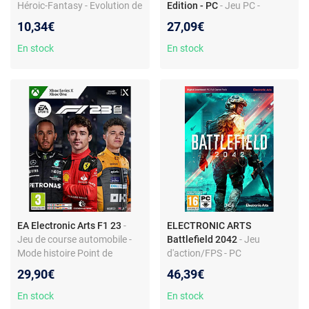
Héroic-Fantasy - Evolution de
Edition - PC
- Jeu PC -
personnage - Guérissait de
Simulation sportive - Football
10,34€
27,09€
l'expérience
En stock
En stock
EA Electronic Arts F1 23
-
ELECTRONIC ARTS
Jeu de course automobile -
Battlefield 2042
- Jeu
Mode histoire Point de
d'action/FPS - PC
rupture - Circuits Las Vegas
29,90€
46,39€
et Qatar - Multijoueur étendu
En stock
En stock