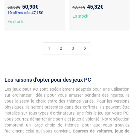
aventure - Combats RPG
Yakuza Kiwami 3 & Dark Ties
Nouveau prix :
Nouveau prix :
50,90€
45,32€
Ancien prix :
Ancien prix :
53,58€
47,71€
dynamiques - Exploration au
- Double pack PC (Code in a
10 offres dès 47,15€
Japon et Hawaï
Box) - Sega
En stock
En stock
1
2
3
Les raisons d’opter pour des jeux PC
Les
jeux pour PC
sont spécialement adaptés pour une utilisation
sur ordinateur. Idéals pour vous amuser pendant des heures, ils
vous laissent le choix entre des thèmes variés. Pour les versions
physiques, ils seront présentés dans des coffrets. Ils peuvent être
installés sur tous types d’ordinateurs, une fois le jeu sur votre PC,
vous pourrez démarrer une partie et jouer à volonté. Notre sélection
comprend un large choix de thèmes, pour que vous trouviez
facilement celui qui vous convient.
Courses de voitures, jeux de