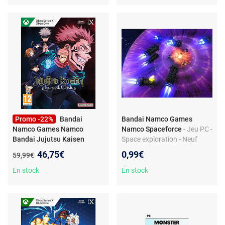
Promo -22%
Bandai
Bandai Namco Games
Namco Games Namco
Namco Spaceforce
- Jeu PC -
Bandai Jujutsu Kaisen
Space exploration - Neuf
Cursed Clash
- Jeu d'action
sous blister
Nouveau prix :
46,75€
0,99€
Ancien prix :
59,99€
2D - Premier jeu Jujutsu
Kaisen - Combats en arène -
En stock
En stock
Maîtrise des sorts