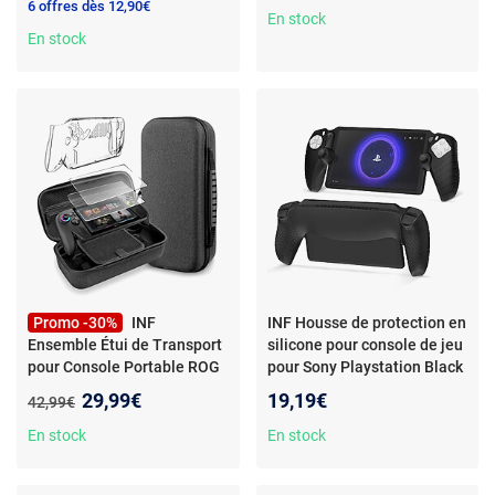
6 offres dès 12,90€
En stock
En stock
Promo -30%
INF
INF Housse de protection en
Ensemble Étui de Transport
silicone pour console de jeu
pour Console Portable ROG
pour Sony Playstation Black
Xbox Ally X - Coque de
Nouveau prix :
29,99€
19,19€
Ancien prix :
42,99€
Protection & P
En stock
En stock