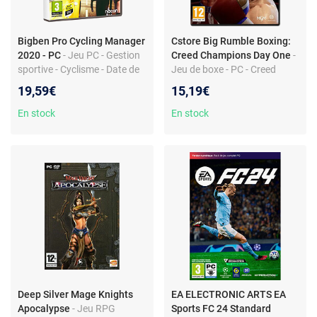
Bigben Pro Cycling Manager
Cstore Big Rumble Boxing:
2020 - PC
- Jeu PC - Gestion
Creed Champions Day One
-
sportive - Cyclisme - Date de
Jeu de boxe - PC - Creed
sortie : 4 Juin 2020
Champions - Day One Edition
19,59€
15,19€
En stock
En stock
Deep Silver Mage Knights
EA ELECTRONIC ARTS EA
Apocalypse
- Jeu RPG
Sports FC 24 Standard