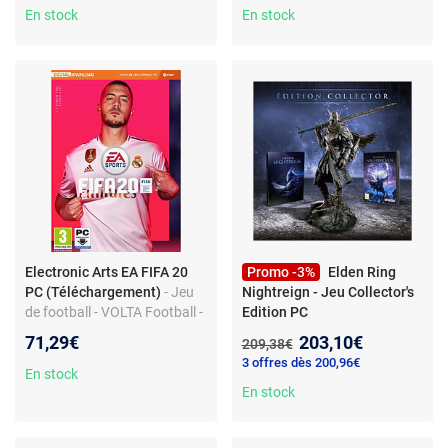
sur la série Budokai Tenkaichi
Continuation de Jedi Fallen
En stock
En stock
- Techniques et
Order
transformations
emblématiques
Electronic Arts EA FIFA 20
Promo -3%
Elden Ring
PC (Téléchargement)
- Jeu
Nightreign - Jeu Collector's
de football - VOLTA Football -
Edition PC
Téléchargement PC - EA
Nouveau prix :
71,29€
203,10€
Ancien prix :
209,38€
SPORTS
3 offres dès 200,96€
En stock
En stock