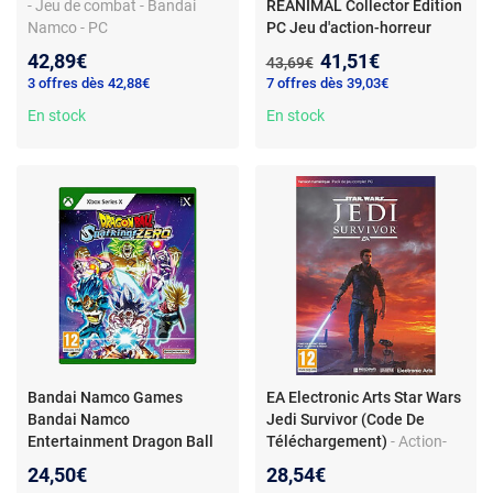
- Jeu de combat - Bandai
REANIMAL Collector Edition
Namco - PC
PC Jeu d'action-horreur
coopératif
- REANIMAL (PC)
Nouveau prix :
42,89€
41,51€
Ancien prix :
43,69€
Collector Edition - Co-op
3 offres dès 42,88€
7 offres dès 39,03€
Action Horror par Tarsier
En stock
Studios
En stock
Bandai Namco Games
EA Electronic Arts Star Wars
Bandai Namco
Jedi Survivor (Code De
Entertainment Dragon Ball
Téléchargement)
- Action-
Sparking ZERO
- Jeu de
aventure - Héros Cal Kestis -
24,50€
28,54€
combat dynamique - Basé
Combats et exploration -