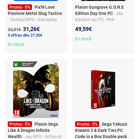
Promo -5%
Pix'N Love
Plaion Gungrave G.O.R.E
Pixnlove Metal Slug Tactics
Edition Day One PC
- Jeu
- Tactical RPG - Gameplay
d'action sur PC - Pré-
roguelite - Multijoueur - PC
commande disponible
Nouveau prix :
31,26€
49,59€
Ancien prix :
32,91€
9 offres dès 27,35€
En stock
En stock
Promo -5%
Plaion Sega
Promo -5%
Sega Yakuza
Like A Dragon Infinite
Kiwami 3 & Dark Ties PC
Wealth
- Jeu RPG - Action et
Code in a Box Double pack
-