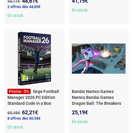
Nouveau prix :
48,61€
41,19€
Ancien prix :
50,11€
compétition
Fishing Edition (PC) : jeu de
2 offres dès 44,85€
simulation agricole avec
En stock
En stock
extension Highlands Fishing,
4 cartes, 26 cultures, plus de
400 machines, aquaculture,
solo et multiplayer jusqu'à 16
joueurs.
Promo -5%
Sega Football
Bandai Namco Games
Manager 2026 PC Edition
Namco Bandai Games
Standard Code in a Box
-
Dragon Ball: The Breakers
Football Manager 2026 (PC)
Special Edition
- Jeu de
Nouveau prix :
62,21€
25,19€
Ancien prix :
65,48€
– Edition Standard, Code in a
survie - Multijoueur
8 offres dès 60,54€
Box
asymétrique -
En stock
En stock
Personnalisation