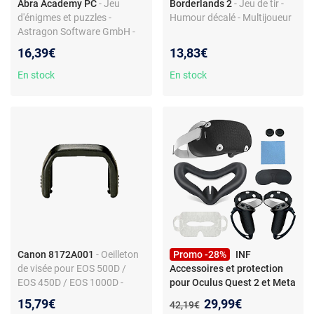
Abra Academy PC
- Jeu
Borderlands 2
- Jeu de tir -
d'énigmes et puzzles -
Humour décalé - Multijoueur
Astragon Software GmbH -
Exploration
16,39€
13,83€
En stock
En stock
Canon 8172A001
- Oeilleton
Promo -28%
INF
de visée pour EOS 500D /
Accessoires et protection
EOS 450D / EOS 1000D -
pour Oculus Quest 2 et Meta
Cadre en caoutchouc
Quest 2 Black
Nouveau prix :
15,79€
29,99€
Ancien prix :
42,19€