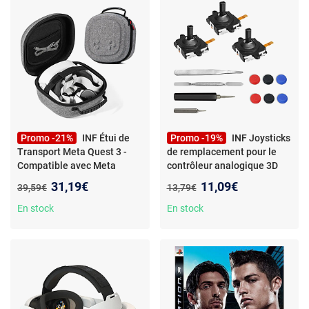
Promo -21%
INF Étui de
Promo -19%
INF Joysticks
Transport Meta Quest 3 -
de remplacement pour le
Compatible avec Meta
contrôleur analogique 3D
Quest 3S/3/2 & Vision Pro -
Oculus Quest 3
Nouveau prix :
Nouveau prix :
31,19€
11,09€
Ancien prix :
Ancien prix :
39,59€
13,79€
Gris
En stock
En stock