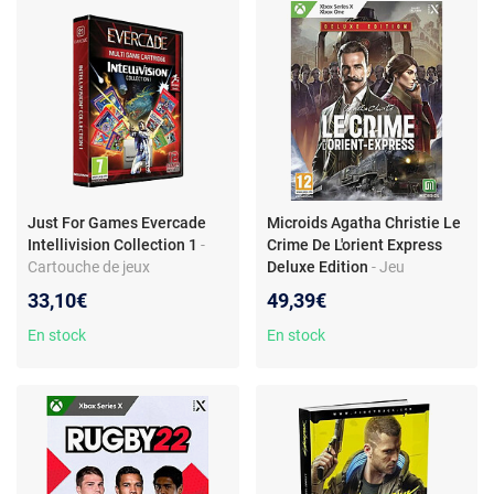
Just For Games Evercade
Microids Agatha Christie Le
Intellivision Collection 1
-
Crime De L'orient Express
Cartouche de jeux
Deluxe Edition
- Jeu
Intellivision - Compatible
d'enquête - Adaptation fidèle
33,10€
49,39€
Evercade - Comprend 12 jeux
avec nouveautés - Résolution
classiques
de puzzles - Doublage et
En stock
En stock
ambiance immersive