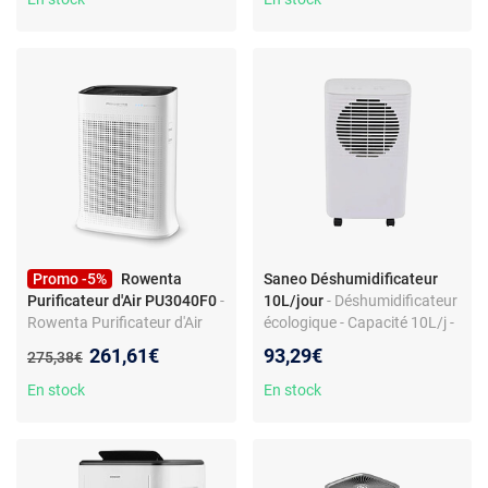
Promo -5%
Rowenta
Saneo Déshumidificateur
Purificateur d'Air PU3040F0
-
10L/jour
- Déshumidificateur
Rowenta Purificateur d'Air
écologique - Capacité 10L/j -
PU3040F0 - Quatre niveaux
Réservoir 2L - Pour jusqu'à
Nouveau prix :
261,61€
93,29€
Ancien prix :
275,38€
de filtration ultra-
20m²
performants garantissent un
En stock
En stock
air plus sain