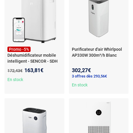
Promo -5%
Purificateur d'air Whirlpool
Déshumidificateur mobile
AP330W 300m³/h Blanc
intelligent - SENCOR - SDH
2028WH - 360 W - 20 L/jour -
Nouveau prix :
163,81€
302,27€
Ancien prix :
172,43€
Réservoir : 6 L - 2 vitesses -
3 offres dès 293,56€
Blanc
- Type de produit :
En stock
DESHUMIDIFICATEUR D AIR -
En stock
Déshumidificateur mobile
intelligent - SENCOR - SDH
2028WH - 360 W - 20 L/jour -
Réservoir : 6 L - 2 vitesses -
Blanc