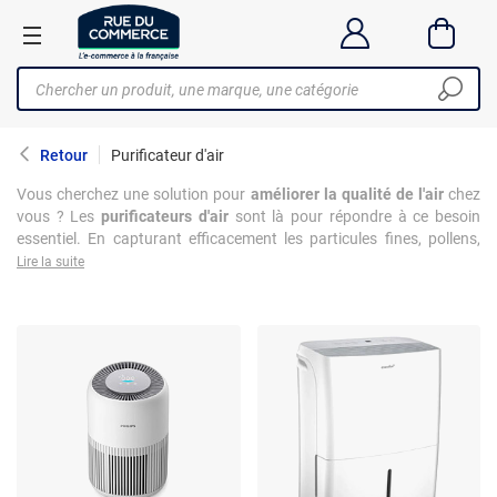
Retour
Purificateur d'air
Vous cherchez une solution pour
améliorer la qualité de l'air
chez
vous ? Les
purificateurs d'air
sont là pour répondre à ce besoin
essentiel. En capturant efficacement les particules fines, pollens,
allergènes, et même certaines odeurs désagréables grâce à des
Lire la suite
technologies de filtration avancées comme les filtres HEPA
, ces
appareils transforment votre environnement intérieur en un havre
de pureté. Parfaits pour les foyers avec animaux, les personnes
allergiques ou simplement pour ceux souhaitant un air plus sain, ils
sont
un allié quotidien contre la pollution intérieure
. Avec des
options incluant des fonctionnalités supplémentaires telles que des
capteurs de qualité d'air et des modes automatiques, le choix est
vaste pour s'adapter à chaque besoin. Explorez notre gamme pour
dénicher le purificateur d'air qui fera la différence dans votre
maison.