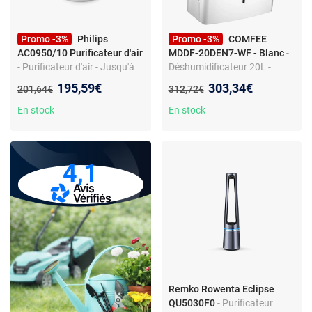
Promo -3%
Philips
Promo -3%
COMFEE
AC0950/10 Purificateur d'air
MDDF-20DEN7-WF - Blanc
-
- Purificateur d'air - Jusqu'à
Déshumidificateur 20L -
65 m² - CADR 250 m³/h -
Fonctionne avec Alexa - 3
Nouveau prix :
Nouveau prix :
195,59€
303,34€
Ancien prix :
Ancien prix :
201,64€
312,72€
Filtration HEPA et charbon
vitesses - 41dB - 440W
actif - Intelligent
En stock
En stock
4,1
Remko Rowenta Eclipse
QU5030F0
- Purificateur