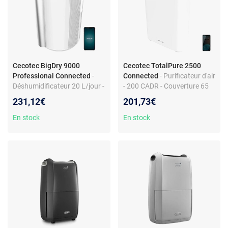
Cecotec BigDry 9000
Cecotec TotalPure 2500
Professional Connected
-
Connected
- Purificateur d'air
Déshumidificateur 20 L/jour -
- 200 CADR - Couverture 65
Réservoir 4,5L - Wi-Fi - 250
m³ - Wi-Fi - Minuterie - Écran
231,12€
201,73€
m³/h - Minuterie 12 h
LED
En stock
En stock