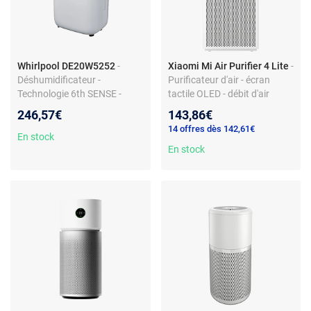
Whirlpool DE20W5252
-
Xiaomi Mi Air Purifier 4 Lite
-
Déshumidificateur -
Purificateur d'air - écran
Technologie 6th SENSE -
tactile OLED - débit d'air
Capacité 20L/jour - Réservoir
purifié 360 m³/h - zone
246,57€
143,86€
6.5L - Indicateur LED
d'efficacité 25-43 m² - 99.97%
14 offres dès 142,61€
d'élimination des particules -
En stock
puissance nominale 33W -
En stock
compatible Amazon Alexa et
Google Assistant