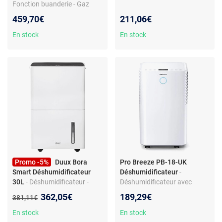
Fonction buanderie - Gaz
R290 écologique
459,70€
211,06€
En stock
En stock
Promo -5%
Duux Bora
Pro Breeze PB-18-UK
Smart Déshumidificateur
Déshumidificateur
-
30L
- Déshumidificateur -
Déshumidificateur avec
Capacité 30L - Connecté -
capteur d'humidité -
Nouveau prix :
362,05€
189,29€
Ancien prix :
381,11€
Filtre charbon - Roulettes
Réservoir 2.1L - Jusqu'à
12L/jour - Silencieux 38dB
En stock
En stock