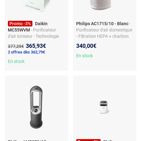
Promo -3%
Daikin
Philips AC1715/10 - Blanc
-
MC55WVM
- Purificateur
Purificateur d'air domestique
d'air ioniseur - Technologie
- Filtration HEPA + charbon
Flash Streamer - Filtre HEPA -
actif - Détection PM2.5 -
Nouveau prix :
365,93€
340,00€
Ancien prix :
377,25€
Surface 41 m²
Mode Auto et Veille - Wi-Fi
2 offres dès 362,79€
Clean Home+ - Commande
En stock
En stock
vocale Alexa/Google - 15 dB
en mode nuit