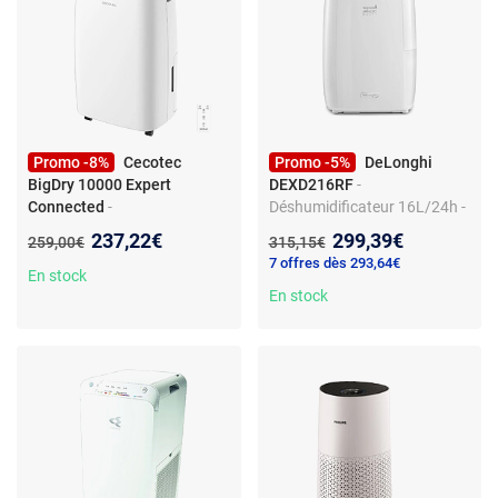
Promo -8%
Cecotec
Promo -5%
DeLonghi
BigDry 10000 Expert
DEXD216RF
-
Connected
-
Déshumidificateur 16L/24h -
Déshumidificateur 30 L/jour -
300W - Réservoir 2,1L -
Nouveau prix :
Nouveau prix :
237,22€
299,39€
Ancien prix :
Ancien prix :
259,00€
315,15€
Wi-Fi - Réservoir amovible 6L
Niveau sonore 40 dB(A) -
7 offres dès 293,64€
- Contrôle via smartphone
Surface 75 m³
En stock
En stock