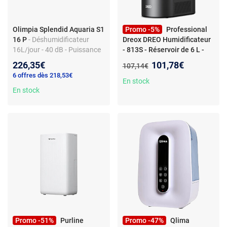
Olimpia Splendid Aquaria S1
Promo -5%
Professional
16 P
- Déshumidificateur
Dreox DREO Humidificateur
16L/jour - 40 dB - Puissance
- 813S - Réservoir de 6 L -
250W - Blanc
Autonomie de 45h -
Nouveau prix :
226,35€
101,78€
Ancien prix :
107,14€
Silencieux 28dB
-
6 offres dès 218,53€
Humidificateur DREO
En stock
En stock
HM813S (DR-HHM013S) 6L
— Brume chaude/froide, 45
h, Noir
Promo -51%
Purline
Promo -47%
Qlima