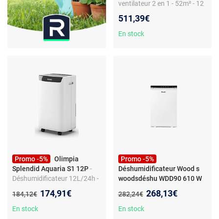
ventilateur 2 en 1 - 52m² - 12
Vitesses - LCD
511,39€
En stock
Promo -5%
Olimpia
Promo -5%
Splendid Aquaria S1 12P
-
Déshumidificateur Wood s
Déshumidificateur 12L/24h -
woodsdéshu WDD90 610 W
Réservoir 2L - 3 vitesses -
Blanc
- Déshumidificateur
Nouveau prix :
Nouveau prix :
174,91€
268,13€
Ancien prix :
Ancien prix :
184,12€
282,24€
Filtre charbon actif - Niveau
Wood's woodsdéshu WDD90
sonore 40 dB
610 W Blanc
En stock
En stock