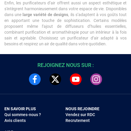
Enfin, les purificateurs d’air offrent aussi un aspect esthétique et
s'intègrent harmonieusement dans votre espace de vie. Disponibles
dans une
large variété de designs
, ils s’adaptent à vos goûts tout
en apportant une touche de sophistication. Certains modèles
proposent même l’ajout de diffuseurs d’huiles essentielles,
combinant purification et aromathérapie pour un intérieur à la fois
sain et agréable. Choisissez un purificateur d’air adapté à vos
besoins et respirez un air de qualité dans votre quotidien.
REJOIGNEZ NOUS SUR :
EN SAVOIR PLUS
NOUS REJOINDRE
Qui sommes-nous ?
Vendez sur RDC
Avis clients
Recrutement