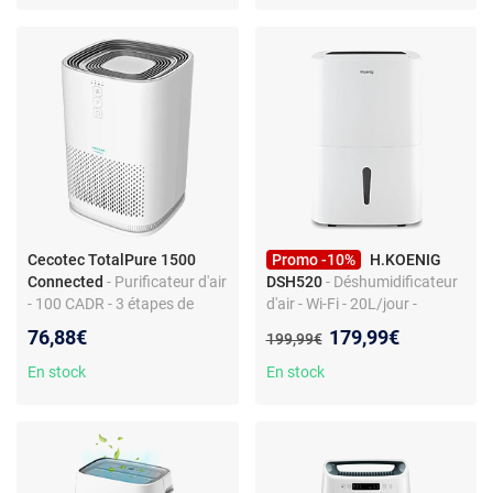
Cecotec TotalPure 1500
Promo -10%
H.KOENIG
Connected
- Purificateur d'air
DSH520
- Déshumidificateur
- 100 CADR - 3 étapes de
d'air - Wi-Fi - 20L/jour -
filtrage - Wi-Fi - Capteur
Surface 25 m² - 400W
Nouveau prix :
76,88€
179,99€
Ancien prix :
199,99€
PM2.5 - 40 m²
En stock
En stock