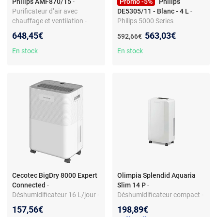
Philips AMF870/15
-
Promo -5%
Philips
Purificateur d’air avec
DE5305/11 - Blanc - 4 L
-
chauffage et ventilation -
Philips 5000 Series
Filtration HEPA 99,97% -
DE5305/11 -
Nouveau prix :
648,45€
563,03€
Ancien prix :
592,66€
CADR 270 m³/h - Wi-Fi Air+ et
Déshumidificateur et
commande vocale - IA
purificateur d'air 2-en-1, 4 L,
En stock
En stock
autoadaptative -
245 W
Télécommande - Oscillation
350° - Mode veille 19 dB
Cecotec BigDry 8000 Expert
Olimpia Splendid Aquaria
Connected
-
Slim 14 P
-
Déshumidificateur 16 L/jour -
Déshumidificateur compact -
Réservoir 2L - Wi-Fi - Séchage
Capacité 14L - Affichage LED
157,56€
198,89€
du linge - Minuterie 24 h