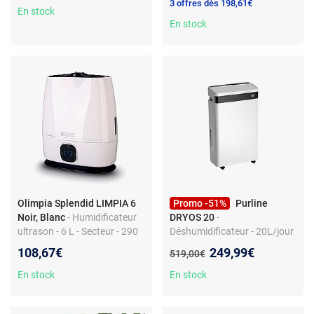
3 offres dès 198,61€
En stock
En stock
Olimpia Splendid LIMPIA 6
Promo -51%
Purline
Noir, Blanc
- Humidificateur
DRYOS 20
-
ultrason - 6 L - Secteur - 290
Déshumidificateur - 20L/jour
x 170 x 337 mm
- LED - 30-80% humidité
Nouveau prix :
108,67€
249,99€
Ancien prix :
519,00€
sélectable - 40 m² - R290
En stock
En stock