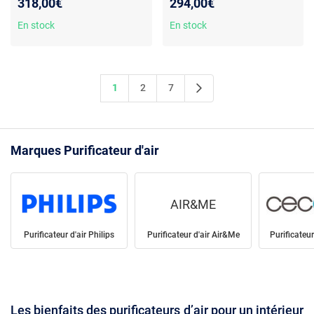
318,00€
294,00€
couches - Performance de
filtrage : 99,95 %
En stock
En stock
1
2
7
Marques Purificateur d'air
AIR&ME
Purificateur d'air Philips
Purificateur d'air Air&Me
Purificateur
Les bienfaits des purificateurs d’air pour un intérieur