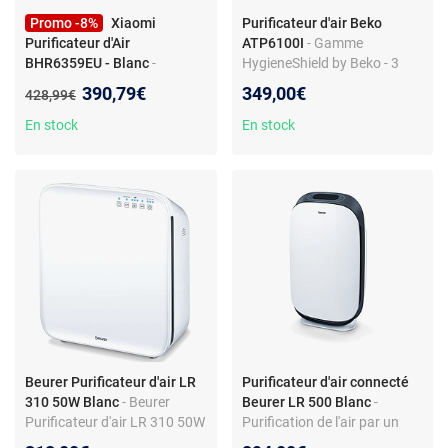
Promo -8%
Xiaomi
Purificateur d'air Beko
Purificateur d'Air
ATP6100I
- Gamme
BHR6359EU - Blanc
-
HygieneShield by Beko - 3
Purificateur HEPA -
niveaux de filtrations -
Nouveau prix :
390,79€
349,00€
Ancien prix :
428,99€
Performance 600 m3/h -
Ioniseur - Indicateurs de
Ultra-silencieux 20,2 dB -
qualité de l'air - Certification
En stock
En stock
Blanc
Airmid
Beurer Purificateur d'air LR
Purificateur d'air connecté
310 50W Blanc
- Beurer
Beurer LR 500 Blanc
-
Purificateur d'air LR 310 50W
Purification de l'air par un
Blanc
système de filtre à trois