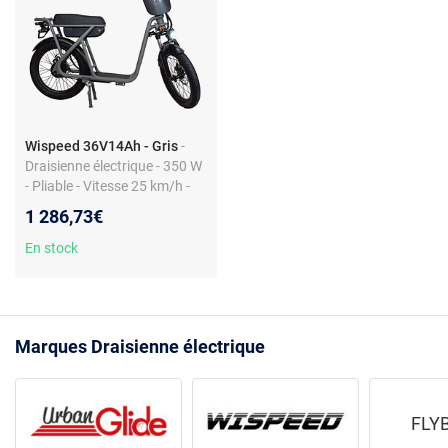
Wispeed 36V14Ah - Gris
-
Draisienne électrique - 350 W
- Pliable - Vitesse 25 km/h -
Autonomie 18 km - Gris
1 286,73€
En stock
Marques Draisienne électrique
FLY