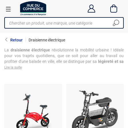
Retour
Draisienne électrique
La
draisienne électrique
révolutionne la mobilité urbaine ! Idéale
pour vos trajets quotidiens, que ce soit pour aller au travail ou
profiter d'une balade en ville, elle se distingue par sa
légèreté et sa
maniabilité
. Imaginez-vous glissant sans effort dans les rues,
Lire la suite
laissant derrière vous les soucis des transports en commun. Avec
une autonomie allant jusqu'à 25 km, c'est parfait pour les petites
distances. Sécurité assurée avec des freins robustes et des pneus
antidérapants. Certains modèles high-tech sont même équipés
d'applications connectées pour suivre vos trajets et optimiser la
batterie. Adoptez cette
solution écologique et moderne
pour une
expérience de déplacement inédite !