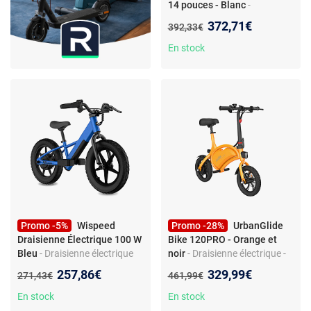
14 pouces - Blanc
-
Draisienne électrique
Nouveau prix :
372,71€
Ancien prix :
392,33€
Flyblade C147 14 pouces,
350 W, autonomie 25 km,
En stock
blanche
Promo -5%
Wispeed
Promo -28%
UrbanGlide
Draisienne Électrique 100 W
Bike 120PRO - Orange et
Bleu
- Draisienne électrique
noir
- Draisienne électrique -
enfant - Moteur 100W - Bleu -
350 W - Vitesse 25 km/h -
Nouveau prix :
Nouveau prix :
257,86€
329,99€
Ancien prix :
Ancien prix :
271,43€
461,99€
Alternative vélo
Autonomie 18 km - Orange et
noir
En stock
En stock