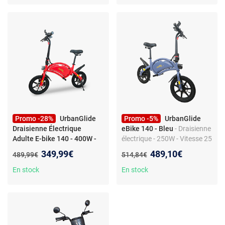
Promo -28%
UrbanGlide
Promo -5%
UrbanGlide
Draisienne Électrique
eBike 140 - Bleu
- Draisienne
Adulte E-bike 140 - 400W -
électrique - 250W - Vitesse 25
Autonomie Jusqu'a 18 km
km/h - Autonomie 18 km -
Nouveau prix :
Nouveau prix :
349,99€
489,10€
Ancien prix :
Ancien prix :
489,99€
514,84€
Application mobile
En stock
En stock