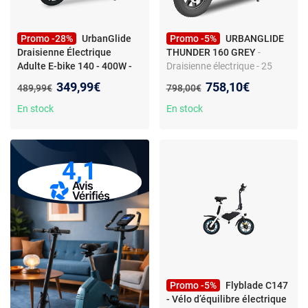
Promo -28%
UrbanGlide
Promo -5%
URBANGLIDE
Draisienne Électrique
THUNDER 160 GREY
-
Adulte E-bike 140 - 400W -
Draisienne électrique - 25
Autonomie Jusqu'a 18 km
km/h - Autonomie 30 km -
Nouveau prix :
Nouveau prix :
349,99€
758,10€
Ancien prix :
Ancien prix :
489,99€
798,00€
Freins à disque - 16 pouces
En stock
En stock
4,1
Promo -5%
Flyblade C147
- Vélo d’équilibre électrique