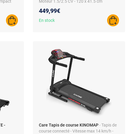
compact
Moteur 1.5/2.5 CV - 120 x 41.5 cm
449,99€
En stock
AJOUTER AU PANIER
AJOUTER A
E -
Care Tapis de course KINOMAP
- Tapis de
course connecté - Vitesse max 14 km/h -