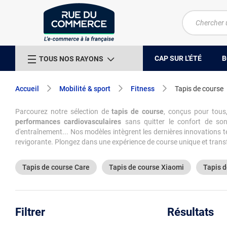
CAP SUR L'ÉTÉ
B
TOUS NOS RAYONS
Accueil
Mobilité & sport
Fitness
Tapis de course
Parcourez notre sélection de
tapis de course
, conçus pour tous,
performances cardiovasculaires
sans quitter le confort de son 
d'entraînement... Nos modèles intègrent les dernières innovations te
revigorante. Plongez dans une expérience de course unique et transfo
Tapis de course Care
Tapis de course Xiaomi
Tapis 
Filtrer
Résultats