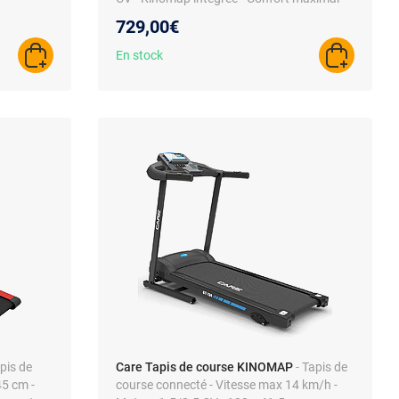
729,00€
En stock
AJOUTER AU PANIER
AJOUTER A
apis de
Care Tapis de course KINOMAP
- Tapis de
45 cm -
course connecté - Vitesse max 14 km/h -