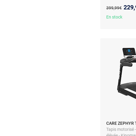
ROBORE SF20 - 
Nouv
229,
Ancien prix :
399,99€
maximale 136kg
balais 3CV, sur
En stock
CARE ZEPHYR Ta
Tapis motorisé 
élévée - Kinoma