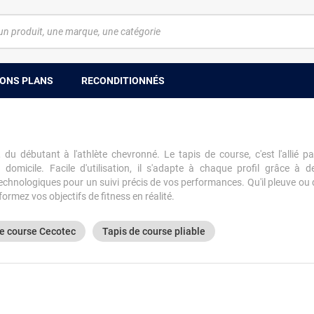
ONS PLANS
RECONDITIONNÉS
 du débutant à l'athlète chevronné. Le tapis de course, c'est l'allié 
domicile. Facile d'utilisation, il s'adapte à chaque profil grâce à 
chnologiques pour un suivi précis de vos performances. Qu'il pleuve ou q
rmez vos objectifs de fitness en réalité.
de course Cecotec
Tapis de course pliable