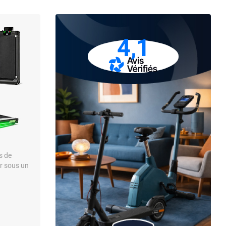
4,1
s de
er sous un