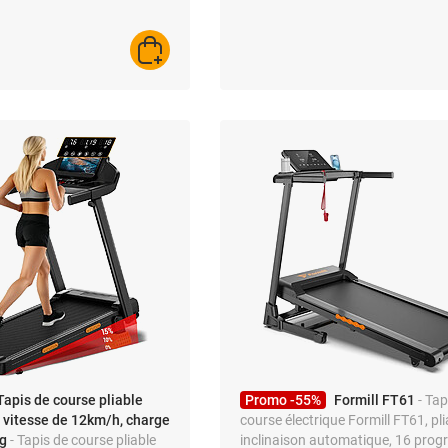
AJOUTER AU PANIER
Tapis de course pliable
Promo -55%
Formill FT61
- Tap
vitesse de 12km/h, charge
course électrique Formill FT61, pli
g
- Tapis de course pliable
inclinaison automatique, 16 pro