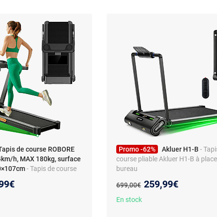
Tapis de course ROBORE
Promo -62%
Akluer H1-B
- Tapi
14km/h, MAX 180kg, surface
course pliable Akluer H1-B à plac
40×107cm
- Tapis de course
bureau
oteur sans balais de
eau prix :
Nouveau prix :
99€
259,99€
Ancien prix :
699,00€
on réglable jusqu'à 15%,
, MAX 180kg, surface de
En stock
107cm