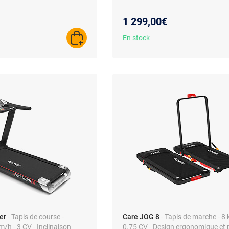
1 299,00€
En stock
AJOUTER AU PANIER
er
- Tapis de course -
Care JOG 8
- Tapis de marche - 8 
/h - 3 CV - Inclinaison
0.75 CV - Design ergonomique et p