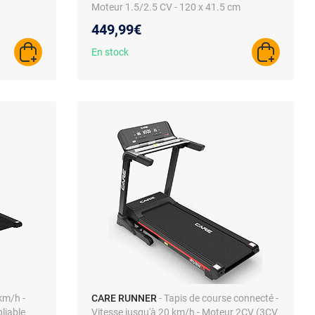
Moteur 1.5/2.5 CV - 120 x 41.5 cm
449,99€
En stock
AJOUTER AU PANIER
AJOUTER A
km/h -
CARE RUNNER
- Tapis de course connecté -
liable
Vitesse jusqu'à 20 km/h - Moteur 2CV (3CV