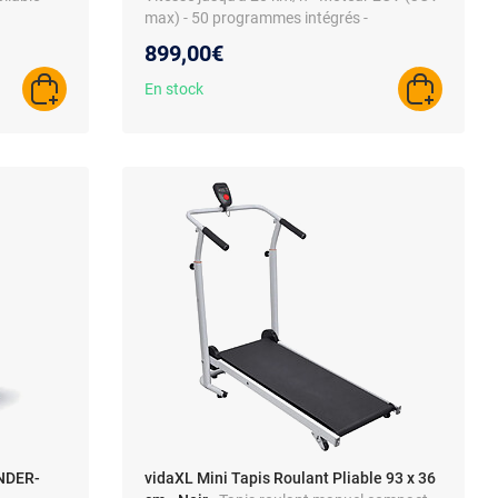
max) - 50 programmes intégrés -
Application KINOMAP
899,00€
En stock
AJOUTER AU PANIER
AJOUTER A
ANDER-
vidaXL Mini Tapis Roulant Pliable 93 x 36