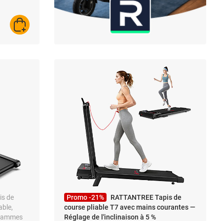
AJOUTER AU PANIER
is de
Promo -21%
RATTANTREE Tapis de
able,
course pliable T7 avec mains courantes —
grammes
Réglage de l'inclinaison à 5 %