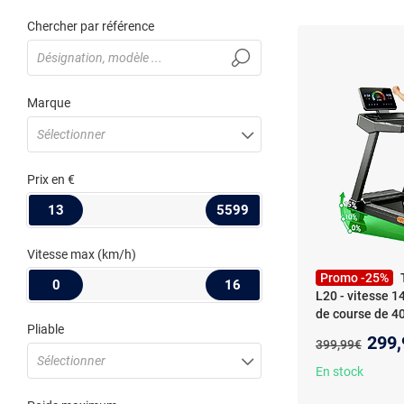
Chercher par référence
Marque
Sélectionner
Prix
en €
13
5599
Vitesse max
(km/h)
Promo -25%
0
16
L20 - vitesse 
de course de 
Pliable
ROBORE L20 - m
Nouv
299,
Ancien prix :
399,99€
3.5CV, inclinais
Sélectionner
vitesse 14km/h
En stock
course de 40×