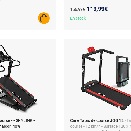
Nouveau prix :
119,99€
Ancien prix :
156,99€
En stock
AJOUTER AU PANIER
ourse - - SKYLINK -
Care Tapis de course JOG 12
- T
inaison 40%
course - 12 km/h - Surface 120 x 