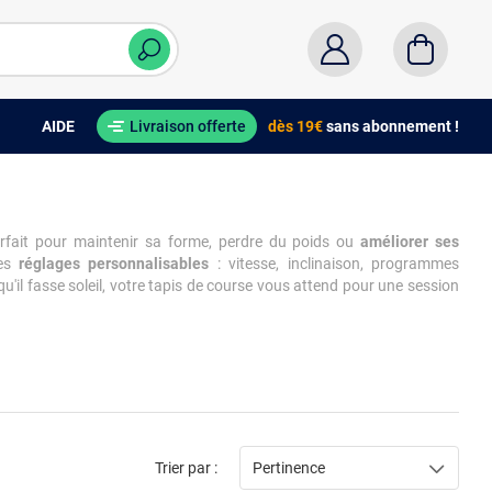
AIDE
Livraison offerte
dès 19€
sans abonnement !
parfait pour maintenir sa forme, perdre du poids ou
améliorer ses
des
réglages personnalisables
: vitesse, inclinaison, programmes
u'il fasse soleil, votre tapis de course vous attend pour une session
Trier par :
Pertinence