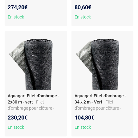
Grammage 150 g/m² -
Noir - Grammage 90 g/m² -
274,20€
80,60€
Largeur 2 m - Valeur
Largeur 2 m - Résistant aux
d'ombrage 80%
intempéries
En stock
En stock
Aquagart Filet d'ombrage -
Aquagart Filet d'ombrage -
2x80 m - vert
- Filet
34 x 2 m - Vert
- Filet
d'ombrage pour clôture -
d'ombrage pour clôture -
Tissu HDPE - 90 g/m² -
Tissu HDPE - 90 g/m² -
230,20€
104,80€
Largeur 2 m - Ombre 65% -
Largeur 2 m - Ombre 65% -
Résistant UV
Résistant UV
En stock
En stock