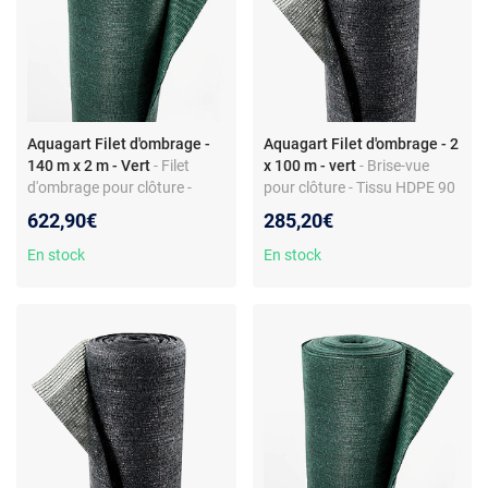
Aquagart Filet d'ombrage -
Aquagart Filet d'ombrage - 2
140 m x 2 m - Vert
- Filet
x 100 m - vert
- Brise-vue
d'ombrage pour clôture -
pour clôture - Tissu HDPE 90
Tissu HDPE - 150 g/m² -
g/m² - Largeur 2 m -
622,90€
285,20€
Largeur 2 m - Ombre 80% -
Montage facile
Résistant UV
En stock
En stock