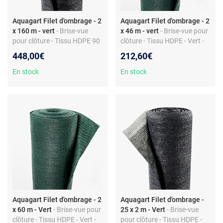
Aquagart Filet d'ombrage - 2
Aquagart Filet d'ombrage - 2
x 160 m - vert
- Brise-vue
x 46 m - vert
- Brise-vue pour
pour clôture - Tissu HDPE 90
clôture - Tissu HDPE - Vert -
g/m² - Largeur 2 m -
Grammage 150 g/m² -
448,00€
212,60€
Montage facile
Largeur 2 m - Valeur
d'ombrage 80%
En stock
En stock
Aquagart Filet d'ombrage - 2
Aquagart Filet d'ombrage -
x 60 m - Vert
- Brise-vue pour
25 x 2 m - Vert
- Brise-vue
clôture - Tissu HDPE - Vert -
pour clôture - Tissu HDPE -