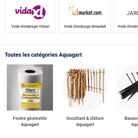
JAR
Voile d'ombrage Vidaxl
Voile d'ombrage Idmarket
Voile d'omb
Toutes les catégories Aquagart
Feutre géotextile
Occultant & clôture
Bassin
Aquagart
Aquagart
Aq