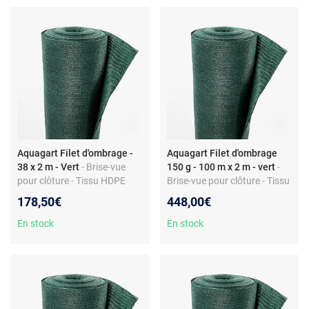
Aquagart Filet d'ombrage -
Aquagart Filet d'ombrage
38 x 2 m - Vert
- Brise-vue
150 g - 100 m x 2 m - vert
-
pour clôture - Tissu HDPE
Brise-vue pour clôture - Tissu
150 g/m² - Largeur 2 m -
HDPE - Vert - Grammage 150
178,50€
448,00€
Montage facile
g/m² - Largeur 2 m - Valeur
d'ombrage 80%
En stock
En stock