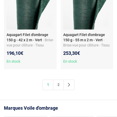
Aquagart Filet d'ombrage
Aquagart Filet d'ombrage
150 g - 42 x 2 m - Vert
- Brise-
150 g - 55 m x 2 m - Vert
-
vue pour clôture - Tissu
Brise-vue pour clôture - Tissu
HDPE 150 g/m² - Largeur 2
HDPE 150 g/m² - Largeur 2
196,10€
253,30€
m - Montage facile
m - Montage facile
En stock
En stock
1
2
Marques Voile d'ombrage