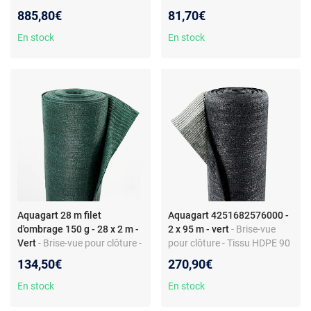
Largeur 2 m - Montage facile
clôture - Tissu HDPE 150
885,80€
81,70€
g/m² - Largeur 2 m -
Montage facile
En stock
En stock
Aquagart 28 m filet
Aquagart 4251682576000 -
d'ombrage 150 g - 28 x 2 m -
2 x 95 m - vert
- Brise-vue
Vert
- Brise-vue pour clôture -
pour clôture - Tissu HDPE 90
Tissu HDPE - Vert -
g/m² - Largeur 2 m -
134,50€
270,90€
Grammage 150 g/m² -
Montage facile
Largeur 2 m - Valeur
En stock
En stock
d'ombrage 80%