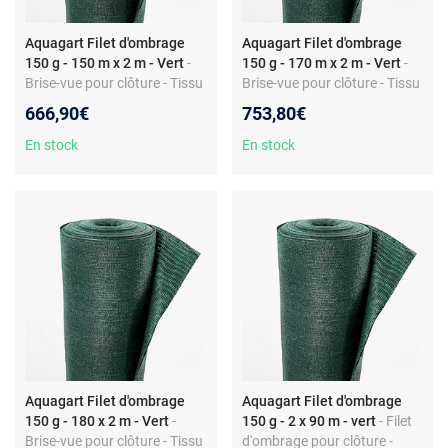
Aquagart Filet d'ombrage
Aquagart Filet d'ombrage
150 g - 150 m x 2 m - Vert
-
150 g - 170 m x 2 m - Vert
-
Brise-vue pour clôture - Tissu
Brise-vue pour clôture - Tissu
HDPE - Vert - Grammage 150
HDPE 150 g/m² - Largeur 2
666,90€
753,80€
g/m² - Largeur 2 m - Valeur
m - Montage facile
d'ombrage 80%
En stock
En stock
Aquagart Filet d'ombrage
Aquagart Filet d'ombrage
150 g - 180 x 2 m - Vert
-
150 g - 2 x 90 m - vert
- Filet
Brise-vue pour clôture - Tissu
d'ombrage pour clôture -