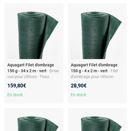
Aquagart Filet d'ombrage
Aquagart Filet d'ombrage
150 g - 34 x 2 m - vert
- Brise-
150 g - 4 x 2 m - vert
- Filet
vue pour clôture - Tissu
d'ombrage pour clôture -
HDPE 150 g/m² - Largeur 2
Tissu HDPE - 150 g/m² -
159,80€
28,90€
m - Montage facile
Largeur 2 m - Ombre 80% -
Résistant UV
En stock
En stock