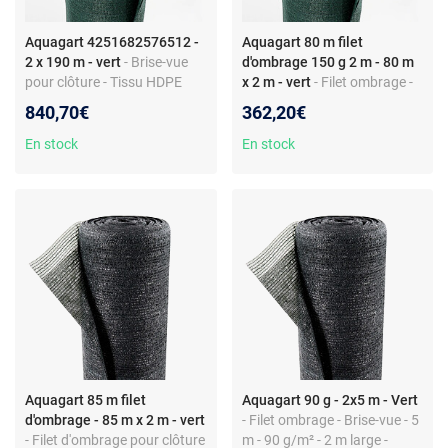
Aquagart 4251682576512 -
Aquagart 80 m filet
2 x 190 m - vert
- Brise-vue
d'ombrage 150 g 2 m - 80 m
pour clôture - Tissu HDPE
x 2 m - vert
- Filet ombrage -
150 g/m² - Largeur 2 m -
Brise-vue - 80 m - 150 g/m² -
840,70€
362,20€
Montage facile
2 m large - HDPE
En stock
En stock
Aquagart 85 m filet
Aquagart 90 g - 2x5 m - Vert
d'ombrage - 85 m x 2 m - vert
- Filet ombrage - Brise-vue - 5
- Filet d'ombrage pour clôture
m - 90 g/m² - 2 m large -