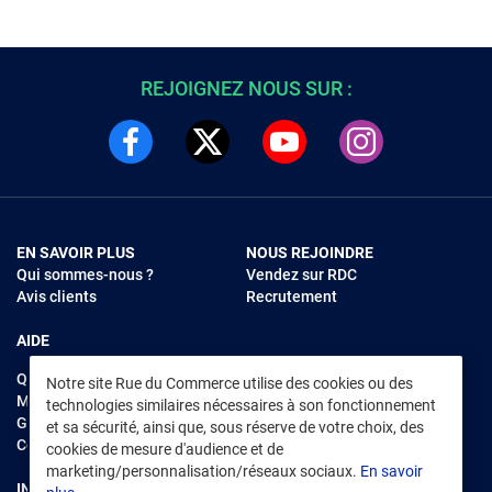
REJOIGNEZ NOUS SUR :
EN SAVOIR PLUS
NOUS REJOINDRE
Qui sommes-nous ?
Vendez sur RDC
Avis clients
Recrutement
AIDE
Questions fréquentes
Notre site Rue du Commerce utilise des cookies ou des
Modes de règlements
technologies similaires nécessaires à son fonctionnement
Garantie et retours
et sa sécurité, ainsi que, sous réserve de votre choix, des
Contacter Rue du Commerce
cookies de mesure d'audience et de
marketing/personnalisation/réseaux sociaux.
En savoir
INFORMATIONS LÉGALES
RENDEZ-VOUS SUR L'APP