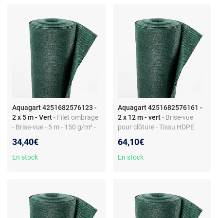
Aquagart 4251682576123 -
Aquagart 4251682576161 -
2 x 5 m - Vert
- Filet ombrage
2 x 12 m - vert
- Brise-vue
- Brise-vue - 5 m - 150 g/m² -
pour clôture - Tissu HDPE
2 m large - HDPE
150 g/m² - Largeur 2 m -
34,40€
64,10€
Montage facile
En stock
En stock