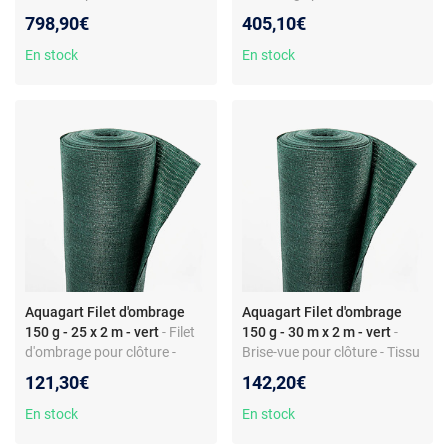
HDPE - Vert - Grammage 150
Tissu HDPE - 150 g/m² -
798,90€
405,10€
g/m² - Largeur 2 m - Valeur
Largeur 2 m - Ombre 80% -
d'ombrage 80%
Résistant UV
En stock
En stock
Aquagart Filet d'ombrage
Aquagart Filet d'ombrage
150 g - 25 x 2 m - vert
- Filet
150 g - 30 m x 2 m - vert
-
d'ombrage pour clôture -
Brise-vue pour clôture - Tissu
Tissu HDPE - 150 g/m² -
HDPE 150 g/m² - Largeur 2
121,30€
142,20€
Largeur 2 m - Ombre 80% -
m - Montage facile
Résistant UV
En stock
En stock