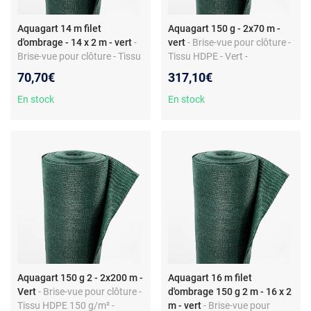
Aquagart 14 m filet
Aquagart 150 g - 2x70 m -
d'ombrage - 14 x 2 m - vert
-
vert
- Brise-vue pour clôture -
Brise-vue pour clôture - Tissu
Tissu HDPE - Vert -
HDPE 150 g/m² - Largeur 2
Grammage 150 g/m² -
70,70€
317,10€
m - Montage facile
Largeur 2 m - Valeur
d'ombrage 80%
En stock
En stock
Aquagart 150 g 2 - 2x200 m -
Aquagart 16 m filet
Vert
- Brise-vue pour clôture -
d'ombrage 150 g 2 m - 16 x 2
Tissu HDPE 150 g/m² -
m - vert
- Brise-vue pour