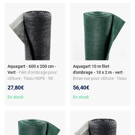
Aquagart - 600 x 200 cm -
Aquagart 10 m filet
Vert
- Filet d'ombrage pour
d'ombrage - 10 x 2 m - vert
-
clôture - Tissu HDPE - 90
Brise-vue pour clôture - Tissu
g/m² - Largeur 2 m - Ombre
HDPE 150 g/m² - Largeur 2
27,80€
56,40€
65% - Résistant UV
m - Montage facile
En stock
En stock