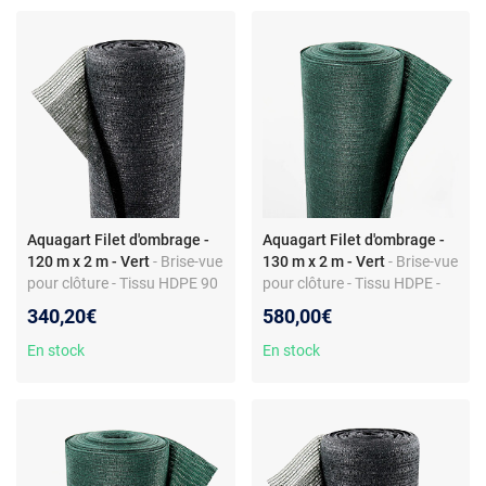
Aquagart Filet d'ombrage -
Aquagart Filet d'ombrage -
120 m x 2 m - Vert
- Brise-vue
130 m x 2 m - Vert
- Brise-vue
pour clôture - Tissu HDPE 90
pour clôture - Tissu HDPE -
g/m² - Largeur 2 m -
Vert - Grammage 150 g/m² -
340,20€
580,00€
Montage facile
Largeur 2 m - Valeur
d'ombrage 80%
En stock
En stock