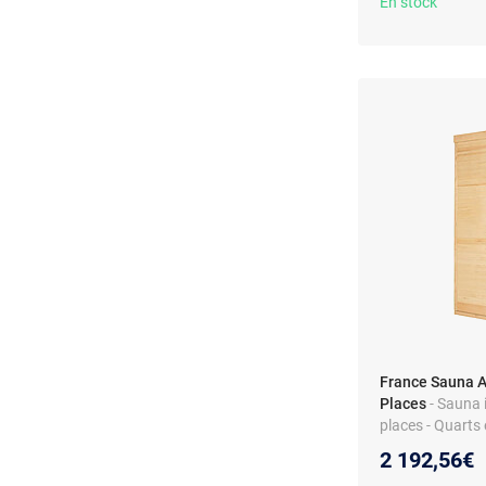
En stock
France Sauna A
Places
- Sauna 
places - Quarts 
canadien - 18 à
2 192,56€