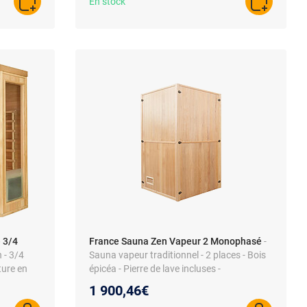
En stock
AJOUTER AU PANIER
AJOUTER A
 3/4
France Sauna Zen Vapeur 2 Monophasé
-
 - 3/4
Sauna vapeur traditionnel - 2 places - Bois
ture en
épicéa - Pierre de lave incluses -
Équipement complet
1 900,46€