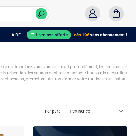
AIDE
Livraison offerte
dès 19€
sans abonnement !
bien plus. Imaginez-vous vous relaxant profondément, les tensions de
e la relaxation, les saunas sont reconnus pour booster la circulation
aces et besoins, promettent de transformer votre routine en un instant
Trier par :
Pertinence