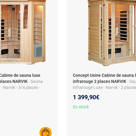
Cabine de sauna luxe
Concept Usine Cabine de sauna 
 places NARVIK
- Sauna
infrarouge 2 places NARVIK
- Sa
- Narvik - 3/4 places -
infrarouge Luxe - Narvik - 2 places
uffage carbone et
Chromothérapie - Diffuseurs carb
1 399,90€
romothérapie
Équipement hi-fi
En stock
AJOUTER AU PANIER