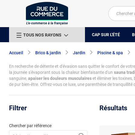
CAP SUR L'ÉTÉ
B
TOUS NOS RAYONS
Accueil
Brico & jardin
Jardin
Piscine & spa
En recherche de détente et d'évasion sans quitter le confort de v
la journée s'évaporant sous la chaleur bienfaisante d'un
sauna trad
sanguine,
apaiser les douleurs musculaires
et éliminer les toxines
de pur bien-être. Offrez-vous ce luxe, une parenthèse de tranquillité
Filtrer
Résultats
Chercher par référence