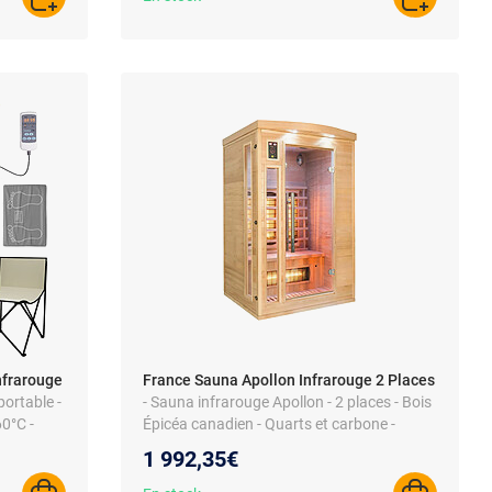
AJOUTER AU PANIER
AJOUTER A
nfrarouge
France Sauna Apollon Infrarouge 2 Places
portable -
- Sauna infrarouge Apollon - 2 places - Bois
60°C -
Épicéa canadien - Quarts et carbone -
Température : 18 à 60°C
1 992,35€