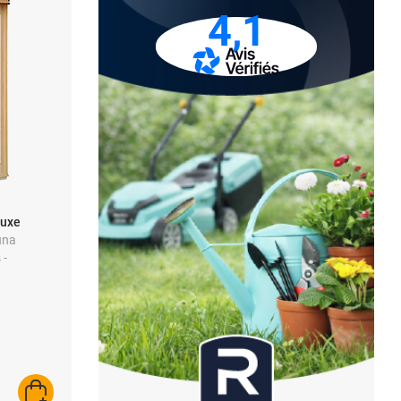
4,1
luxe
una
 -
one -
AJOUTER AU PANIER