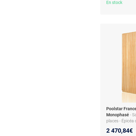
En stock
Poolstar Franc
Monophasé
- S
places - Épicéa 
Sablier, thermo
2 470,84€