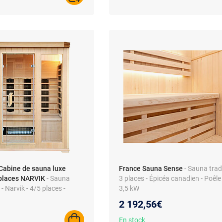
Cabine de sauna luxe
France Sauna Sense
- Sauna tradi
 places NARVIK
- Sauna
3 places - Épicéa canadien - Poêle
- Narvik - 4/5 places -
3,5 kW
e puissance - 2 640 W -
2 192,56€
e
En stock