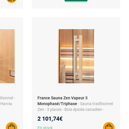
tionnel -
France Sauna Zen Vapeur 3
 Harvia
Monophasé/Triphase
- Sauna traditionnel
Zen - 3 places - Bois épicéa canadien -
Poêles et pierres lave fournies - Relaxation
2 101,74€
vivifiante
En stock