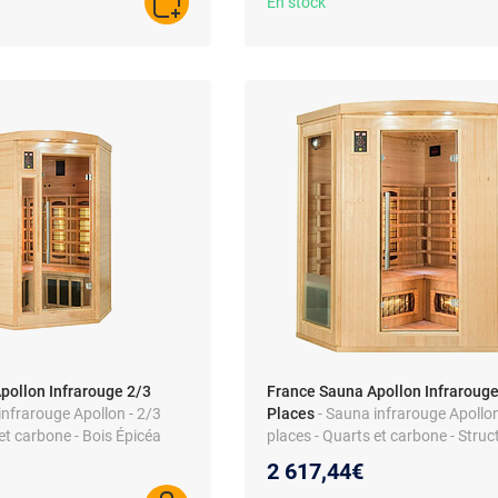
En stock
AJOUTER AU PANIER
pollon Infrarouge 2/3
France Sauna Apollon Infrarouge
infrarouge Apollon - 2/3
Places
- Sauna infrarouge Apollon
et carbone - Bois Épicéa
places - Quarts et carbone - Struc
 60°C
bois épicéa canadien
2 617,44€