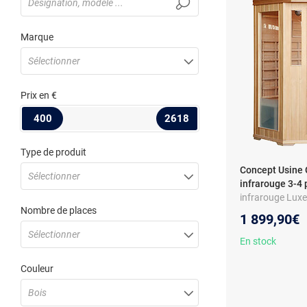
Marque
Sélectionner
Prix
en €
400
2618
Type de produit
Concept Usine 
Sélectionner
infrarouge 3-4
infrarouge Luxe 
Nombre de places
Système de cha
1 899,90€
céramique - Ch
Sélectionner
En stock
Couleur
Bois