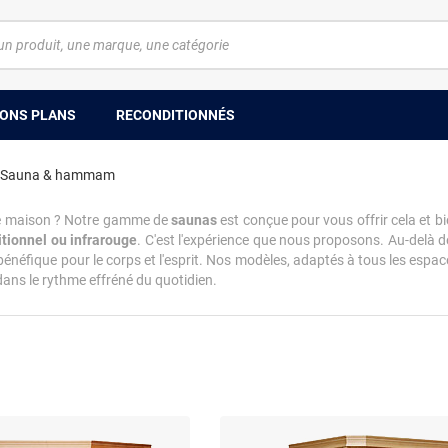
ONS PLANS
RECONDITIONNÉS
Sauna & hammam
otre maison ? Notre gamme de
saunas
est conçue pour vous offrir cela et 
itionnel ou infrarouge
. C'est l'expérience que nous proposons. Au-delà d
, bénéfique pour le corps et l'esprit. Nos modèles, adaptés à tous les esp
 dans le rythme effréné du quotidien.