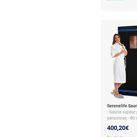
Serenelife Sau
- Sauna vapeur 
personnes - 80 
pliables
400,20€