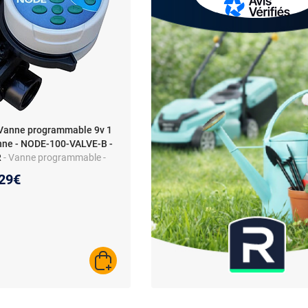
Vanne programmable 9v 1
nne - NODE-100-VALVE-B -
R
- Vanne programmable -
les 9V - Écran LCD -
eau prix :
29€
anneaux solaires
AJOUTER AU PANIER