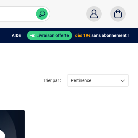
AIDE
Livraison offerte
dès 19€
sans abonnement !
Trier par :
Pertinence