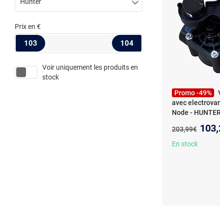
Hunter
Prix
en €
103
104
Voir uniquement les produits en
stock
Promo -49%
avec electrova
Node - HUNTE
Alimentée par pi
Nouv
103,
Ancien prix :
203,99€
Compatibilité p
En stock