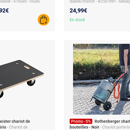
liable - 4 roues - roues
diable/chariot - Ø250 mm - Alés
transformable
- Charge 130 kg
eau prix :
92€
24,99€
En stock
AJOUTER AU PANIER
eister chariot de
Promo -5%
Rothenberger chari
Gris
- Chariot de
bouteilles - Noir
- Chariot porte-bo