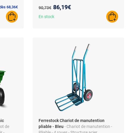
en métal - usage professionnel
Nouveau prix :
86,19€
Ancien prix :
 dès 68,36€
90,73€
En stock
AJOUTER AU PANIER
AJOUTER A
ic
Ferrestock Chariot de manutention
iot de
pliable - Bleu
- Chariot de manutention -
r -
Pliable - 4 roues - Structure acier