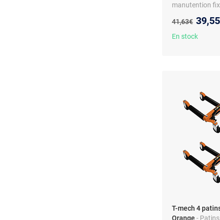
manutention fixe
Nouve
39,5
Ancien prix :
41,63€
En stock
T-mech 4 patins
Orange
- Patin