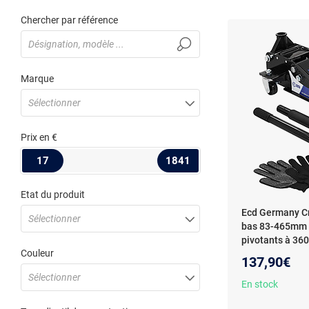
Chercher par référence
Marque
Sélectionner
Prix
en €
17
1841
Etat du produit
Ecd Germany Cri
Sélectionner
bas 83-465mm d
pivotants à 360
Couleur
Hydraulique Rou
137,90€
465mm, Double 
Sélectionner
Tampons en Cao
En stock
pivotantes à 36