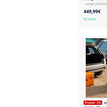
- usage professi
449,99€
En stock
Promo -3%
v