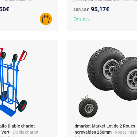
Charge 250 kg
eau prix :
Nouveau prix :
50€
95,17€
Ancien prix :
100,18€
En stock
AJOUTER AU PANIER
ailo Diable chariot
Idmarket Market Lot de 2 Roues
 Vert
- Diable chariot
Increvables 250mm
- Roues incr