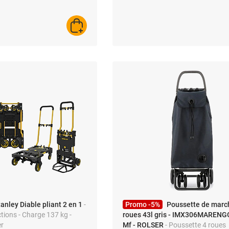
ture et SUV, en Acier
AJOUTER AU PANIER
tanley Diable pliant 2 en 1
-
Promo -5%
Poussette de marc
tions - Charge 137 kg -
roues 43l gris - IMX306MARENGO
er
Mf - ROLSER
- Poussette 4 roues