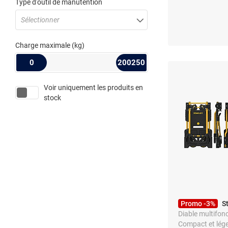
Levage pour Voi
Type d'outil de manutention
Sélectionner
Charge maximale
(kg)
0
200250
Voir uniquement les produits en
stock
Promo -3%
S
Diable multifonc
Compact et lég