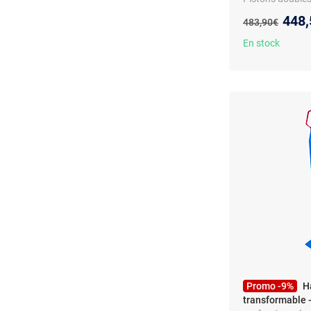
Nouv
448,
Ancien prix :
483,90€
En stock
Promo -9%
H
transformable -