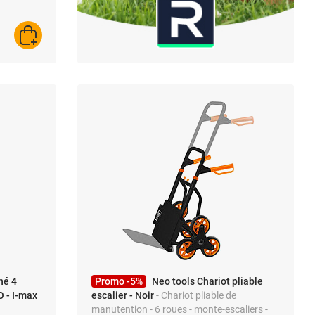
AJOUTER AU PANIER
hé 4
Promo -5%
Neo tools Chariot pliable
 - I-max
escalier - Noir
- Chariot pliable de
manutention - 6 roues - monte-escaliers -