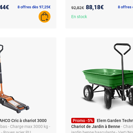
pivotantes Imax gris foncé
eau prix :
Nouveau prix :
44€
88,18€
Ancien prix :
8 offres dès 97,25€
8 offres
92,82€
En stock
AJOUTER AU PANIER
AHCO Cric à chariot 3000
Promo -5%
Elem Garden Techn
t bas - Charge max 3000 kg -
Chariot de Jardin à Benne
- Char
 - Roues acier PU
jardin benne basculante - Vert/Noi