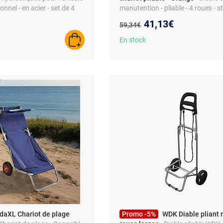
onnel - en acier - set de 4
manutention - pliable - 4 roues - s
acier
Nouveau prix :
41,13€
Ancien prix :
59,34€
En stock
AJOUTER AU PANIER
idaXL Chariot de plage
Promo -5%
WDK Diable pliant n