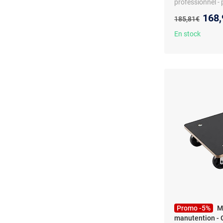
professionnel - p
polyuréthane - 
Nouv
168,
Ancien prix :
185,81€
En stock
Promo -5%
M
manutention - 