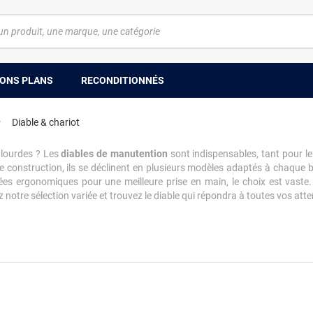
ONS PLANS
RECONDITIONNÉS
Diable & chariot
 lourdes ? Les
diables de manutention
sont indispensables, tant pour l
e construction, ils se déclinent en plusieurs modèles adaptés à chaque 
nées ergonomiques pour une meilleure prise en main, le choix est vaste.
notre sélection variée et trouvez le diable qui répondra à toutes vos atte