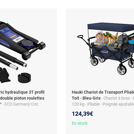
c hydraulique 3T profil
Hauki Chariot de Transport Pliab
ouble piston roulettes
Toit - Bleu-Gris
- Chariot à bras -
°
- ECD Germany Cric
120 kg - Pliable - Poignée ajustab
leur 3T, Profil Bas 83-
avec frein
124,39€
Piston de Levage Rapide,
utchouc, Roulettes
En stock
0°, Gants de Montage,