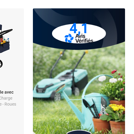
4,1
le avec
 Charge
le - Roues