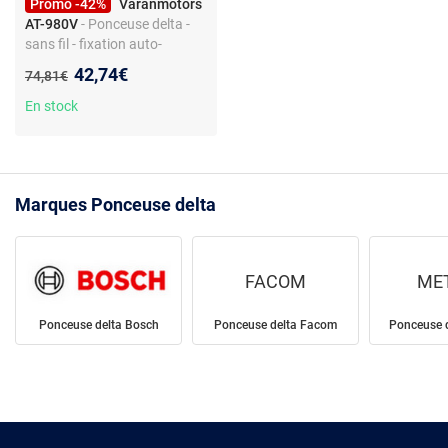
Promo -42%
Varanmotors
AT-980V
- Ponceuse delta -
sans fil - fixation auto-
agrippante - sac à poussière
Nouveau prix :
42,74€
Ancien prix :
74,81€
intégré - 10000 tr/min
En stock
Marques Ponceuse delta
FACOM
ME
Ponceuse delta Bosch
Ponceuse delta Facom
Ponceuse 