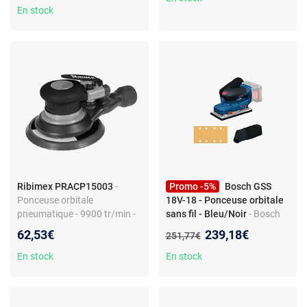
En stock
Ribimex PRACP15003
-
Promo -5%
Bosch GSS
Ponceuse orbitale
18V-18 - Ponceuse orbitale
pneumatique - 9900 tr/min -
sans fil - Bleu/Noir
- Bosch
Compatible aspirateur -
GSS 18V-18 Ponceuse
Nouveau prix :
62,53€
239,18€
Ancien prix :
251,77€
Raccord 1/4" - Pour
excentrique sans fil (machine
compresseur - Pression 6,3
nue) – profil bas 118 mm,
En stock
En stock
bar - Débit 184 L/min
moteur sans charbon