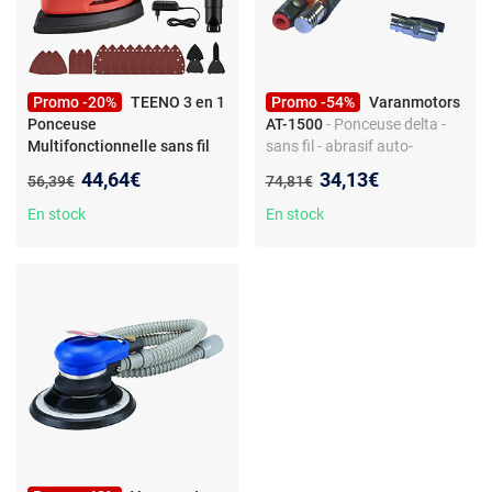
Promo -20%
TEENO 3 en 1
Promo -54%
Varanmotors
Ponceuse
AT-1500
- Ponceuse delta -
Multifonctionnelle sans fil
sans fil - abrasif auto-
20V, 2A, 13000 rpm
agrippant - 15000 tr/min
Nouveau prix :
Nouveau prix :
44,64€
34,13€
Ancien prix :
Ancien prix :
56,39€
74,81€
En stock
En stock