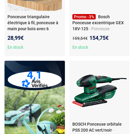
Ponceuse triangulaire
Promo -3%
Bosch
électrique à fil, ponceuse à
Ponceuse excentrique GEX
main pour bois avec 6
18V-125
- Ponceuse
papiers abrasifs et raccord
excentrique - Diamètre 125
Nouveau prix :
28,99€
154,75€
Ancien prix :
159,54€
d’aspiration
mm - Vitesse 10000 rpm -
Batterie non incluse
En stock
En stock
4,1
BOSCH Ponceuse orbitale
PSS 200 AC vert/noir
-