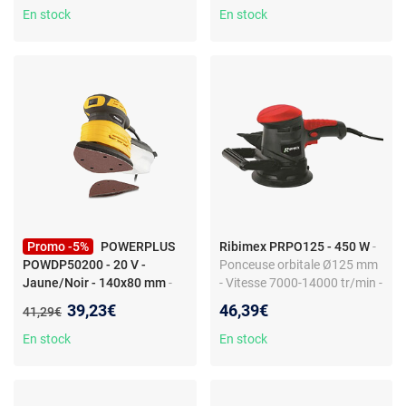
déclenchement aspirateur -
Roulements protégés
En stock
En stock
Fixation abrasif auto-
agrippante
Promo -5%
POWERPLUS
Ribimex PRPO125 - 450 W
-
POWDP50200 - 20 V -
Ponceuse orbitale Ø125 mm
Jaune/Noir - 140x80 mm
-
- Vitesse 7000-14000 tr/min -
Ponceuse delta POWERPLUS
Aspiration avec sac - Poignée
Nouveau prix :
39,23€
46,39€
Ancien prix :
41,29€
POWDP50200 20V/180W,
softgrip - Abrasif à scratch
plateau 140x80 mm, collecte
En stock
En stock
poussière, 5 feuilles