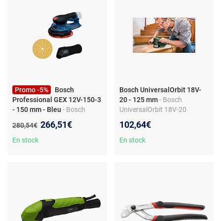
Promo -5%
Bosch
Bosch UniversalOrbit 18V-
Professional GEX 12V-150-3
20 - 125 mm
- Bosch
- 150 mm - Bleu
- Bosch
UniversalOrbit 18V-20
Professional GEX 12V-150-3
Ponceuse excentrique sans-
Nouveau prix :
266,51€
102,64€
Ancien prix :
280,54€
Ponceuse excentrique sans
fil 125 mm
fil 150 mm
En stock
En stock