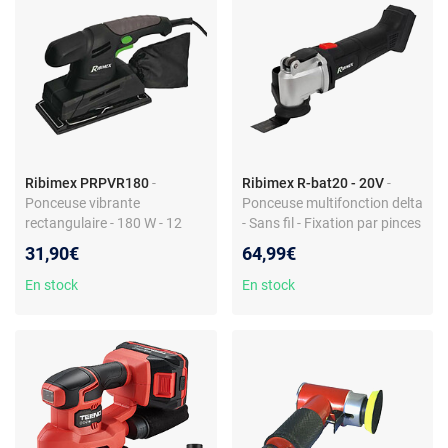
Ribimex PRPVR180
-
Ribimex R-bat20 - 20V
-
Ponceuse vibrante
Ponceuse multifonction delta
rectangulaire - 180 W - 12
- Sans fil - Fixation par pinces
000 tr/min - pinces de
ou auto-agrippant - 19?000
31,90€
64,99€
fixation - sac à poussière -
tr/min - Angle d’oscillation 3°
filaire
En stock
En stock