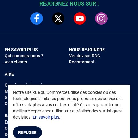
REJOIGNEZ NOUS SUR :
EN SAVOIR PLUS
NOUS REJOINDRE
Qui sommes-nous ?
Vendez sur RDC
Avis clients
Recrutement
AIDE
Questions fréquentes
Modes de règlements
Notre site Rue du Commerce utilise des cookies ou des
Garantie et retours
technologies similaires pour vous proposer des services et
Contacter Rue du Commerce
offres adaptés à vos centres d’intérêt, vous garantir une
meilleure expérience utilisateur et réaliser des statistiques
INFORMATIONS LÉGALES
RENDEZ-VOUS SUR L'APP
de visites.
En savoir plus.
Environnement
CGV
/
CGU Marketplace
REFUSER
Données personnelles
/