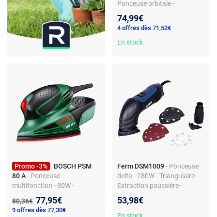
Ponceuse orbitale -
Puissance 200W -
74,99€
Dimensions papier 93 x 230
4 offres dès 71,52€
mm
En stock
Promo -3%
BOSCH PSM
Ferm DSM1009
- Ponceuse
80 A
- Ponceuse
delta - 280W - Triangulaire -
multifonction - 80W -
Extraction poussière -
Système micro-agrippant -
Compacte et légère
Nouveau prix :
77,95€
53,98€
Ancien prix :
80,36€
Raccord d'aspiration
9 offres dès 77,30€
En stock