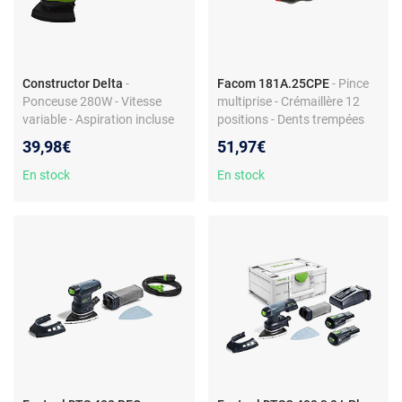
Constructor Delta
-
Facom 181A.25CPE
- Pince
Ponceuse 280W - Vitesse
multiprise - Crémaillère 12
variable - Aspiration incluse
positions - Dents trempées
62 HRC - Poignées bi-matière
39,98€
51,97€
- Bouton de réglage avec
verrouillage - Finition
En stock
En stock
chromée