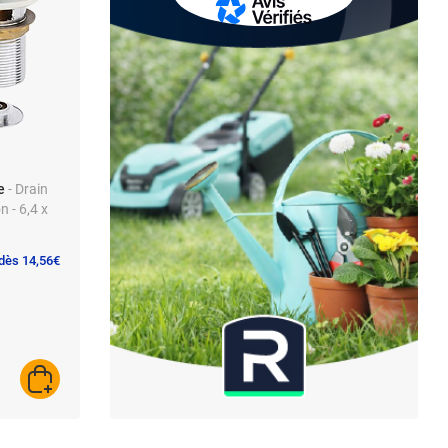
e
- Drain
 - 6,4 x
 dès 14,56€
AJOUTER AU PANIER