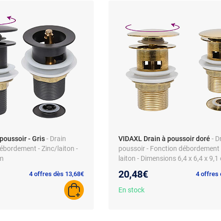
poussoir - Gris
- Drain
VIDAXL Drain à poussoir doré
- D
ébordement - Zinc/laiton -
poussoir - Fonction débordement -
cm
laiton - Dimensions 6,4 x 6,4 x 9,1
20,48€
4 offres dès 13,68€
4 offres
En stock
AJOUTER AU PANIER