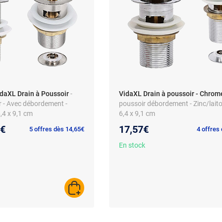
idaXL Drain à Poussoir
-
VidaXL Drain à poussoir - Chrom
r - Avec débordement -
poussoir débordement - Zinc/laiton
6,4 x 9,1 cm
6,4 x 9,1 cm
au prix :
6€
17,57€
5 offres dès 14,65€
4 offres
En stock
AJOUTER AU PANIER