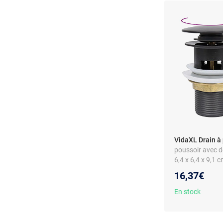
VidaXL Drain à 
poussoir avec d
6,4 x 6,4 x 9,1 
16,37€
En stock