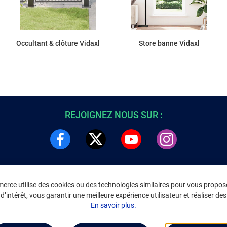
Occultant & clôture Vidaxl
Store banne Vidaxl
REJOIGNEZ NOUS SUR :
rce utilise des cookies ou des technologies similaires pour vous propose
DRE
INFORMATIONS LÉGALES
’intérêt, vous garantir une meilleure expérience utilisateur et réaliser des 
C
Environnement
En savoir plus.
CGV
/
CGU Marketplace
Données personnelles
/
Cookies
Gérer mes cookies