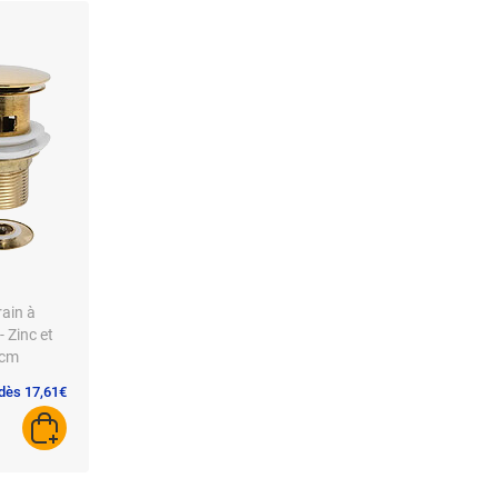
rain à
 Zinc et
 cm
 dès 17,61€
AJOUTER AU PANIER