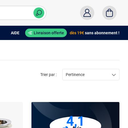
AIDE
Livraison offerte
dès 19€
sans abonnement !
Trier par :
Pertinence
4,1