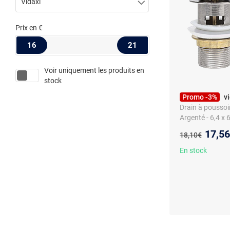
Vidaxl
Prix
en €
16
21
Voir uniquement les produits en
stock
Promo -3%
v
Drain à poussoi
Argenté - 6,4 x 
Nouve
17,5
Ancien prix :
18,10€
En stock