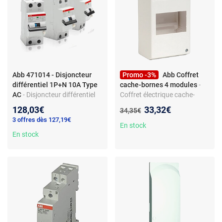
Abb 471014 - Disjoncteur
Promo -3%
Abb Coffret
différentiel 1P+N 10A Type
cache-bornes 4 modules
-
AC
- Disjoncteur différentiel
Coffret électrique cache-
1P+N - Type AC - Courbe C -
bornes - IP30 sans porte,
Nouveau prix :
128,03€
33,32€
Ancien prix :
34,35€
4,5/6 kA - IP20 - 230 V - Sans
IP40 avec porte - IK08 - Non
3 offres dès 127,19€
borne automatique - Non
pré-câblé - Plastique - Pour
En stock
pré-câblé
En stock
extension ou ajout
d’appareillage