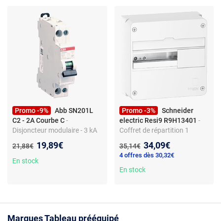
Promo -9%
Abb SN201L
Promo -3%
Schneider
C2 - 2A Courbe C
-
electric Resi9 R9H13401
-
Disjoncteur modulaire - 3 kA
Coffret de répartition 1
de coupure - 230 V - Courbe
rangée 13 modules - IP40 -
Nouveau prix :
Nouveau prix :
19,89€
34,09€
Ancien prix :
Ancien prix :
21,88€
35,14€
C - Bornes à vis - Porte-
non précâblé - plastique -
4 offres dès 30,32€
étiquette intégré
bornier terre inclus - rail DIN -
En stock
obturateurs et kit de
En stock
marquage
Marques Tableau prééquipé