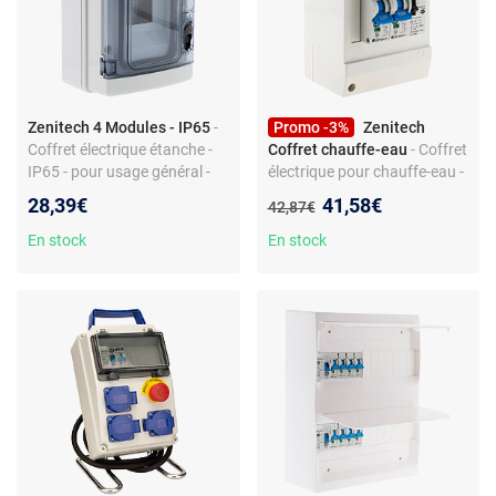
Zenitech 4 Modules - IP65
-
Promo -3%
Zenitech
Coffret électrique étanche -
Coffret chauffe-eau
- Coffret
IP65 - pour usage général -
électrique pour chauffe-eau -
porte et rail DIN métal -
Pré-câblé - Disjoncteurs 2A et
Nouveau prix :
28,39€
41,58€
Ancien prix :
42,87€
bornier de terre et
20A - Contacteur Jour/Nuit -
obturateurs inclus - non pré-
Borne automatique - 230 V -
En stock
En stock
câblé
Plastique