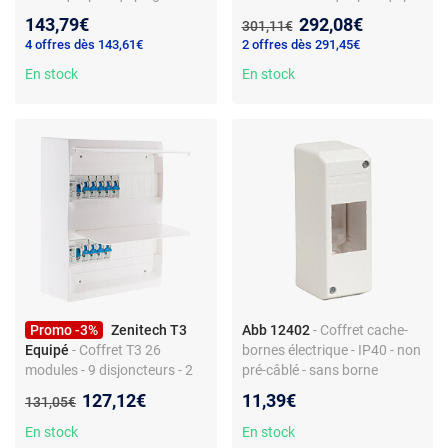
11 disjoncteurs - 3
général - 13 disjoncteurs - 3
Nouveau prix :
143,79€
292,08€
Ancien prix :
301,11€
interrupteurs différentiels -
interrupteurs différentiels 30
4 offres dès 143,61€
2 offres dès 291,45€
Conforme NFC 15-100 -
mA - Compatible GTL - IP30 -
Compatible GTL - Rails DIN
En stock
Bornier de terre - Obturateurs
En stock
métal - Bornier de terre
et étiquettes inclus
Promo -3%
Zenitech T3
Abb 12402
- Coffret cache-
Equipé
- Coffret T3 26
bornes électrique - IP40 - non
modules - 9 disjoncteurs - 2
pré-câblé - sans borne
inter diff - Blanc
automatique - plastique -
Nouveau prix :
127,12€
11,39€
Ancien prix :
131,05€
pour tableau général
En stock
En stock