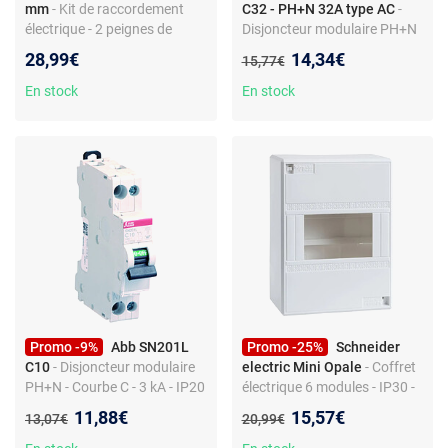
mm
- Kit de raccordement
C32 - PH+N 32A type AC
-
électrique - 2 peignes de
Disjoncteur modulaire PH+N
pontage - 12 modules - pour
- Courbe C - 3 kA - 230 V -
Nouveau prix :
28,99€
14,34€
Ancien prix :
15,77€
tableau général - compatible
50/60 Hz - Bornes à vis -
disjoncteur 15/45 A - cuivre -
Conforme NF EN 60898 et
En stock
En stock
non précâblé
60947-2
Promo -9%
Abb SN201L
Promo -25%
Schneider
C10
- Disjoncteur modulaire
electric Mini Opale
- Coffret
PH+N - Courbe C - 3 kA - IP20
électrique 6 modules - IP30 -
- 230 V - Bornes à vis - Porte-
Pose murale - Porte opaque -
Nouveau prix :
Nouveau prix :
11,88€
15,57€
Ancien prix :
Ancien prix :
13,07€
20,99€
étiquette
Entrées pré-découpées