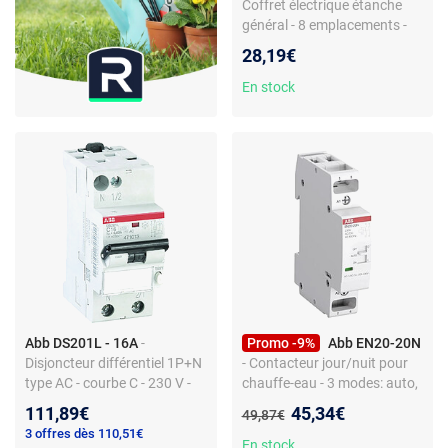
Coffret électrique étanche
général - 8 emplacements -
IP65 - pour extérieur - non
28,19€
pré-câblé - sans bornes
automatiques
En stock
Abb DS201L - 16A
-
Promo -9%
Abb EN20-20N
Disjoncteur différentiel 1P+N
- Contacteur jour/nuit pour
type AC - courbe C - 230 V -
chauffe-eau - 3 modes: auto,
déclenchement 30 mA - IP20
forcé, arrêt - Commande
Nouveau prix :
111,89€
45,34€
Ancien prix :
49,87€
heures creuses - Non
3 offres dès 110,51€
précâblé - Matériau plastique
En stock