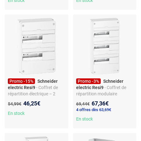
En stock
En stock
Promo -15%
Schneider
Promo -3%
Schneider
electric Resi9
- Coffret de
electric Resi9
- Coffret de
répartition électrique – 2
répartition modulaire
rangées, 26 modules – IP30
résidentiel - 3 rangées - IP40 -
Nouveau prix :
Nouveau prix :
46,25€
67,36€
Ancien prix :
Ancien prix :
54,99€
69,44€
– non pré-câblé – sans
borniers phase, neutre et
4 offres dès 63,69€
bornes automatiques
terre inclus - rails DIN et
En stock
obturateurs
En stock