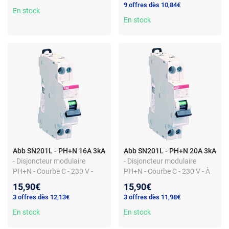
9 offres dès 10,84€
- sans borne automatique -
En stock
230 V
En stock
Abb SN201L - PH+N 16A 3kA
Abb SN201L - PH+N 20A 3kA
- Disjoncteur modulaire
- Disjoncteur modulaire
PH+N - Courbe C - 230 V -
PH+N - Courbe C - 230 V - À
Bornes à vis - Sans pré-
vis - Sans borne automatique
15,90€
15,90€
câblage - Avec porte-
- Avec porte-étiquette
3 offres dès 12,13€
3 offres dès 11,98€
étiquette
En stock
En stock