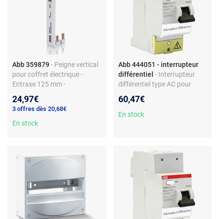
Abb 359879
- Peigne vertical
Abb 444051 - interrupteur
pour coffret électrique -
différentiel
- Interrupteur
Entraxe 125 mm -
différentiel type AC pour
Compatible tableaux
tableau électrique - 40 A - 30
24,97€
60,47€
généraux - Sans borne
mA - 230 V - raccordement
3 offres dès 20,68€
automatique - Non pré-câblé
non automatique - non pré-
En stock
- Matériau plastique
En stock
câblé