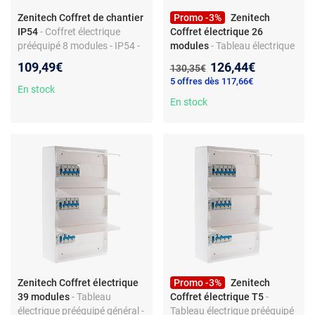
Zenitech Coffret de chantier
Promo -3%
Zenitech
IP54
- Coffret électrique
Coffret électrique 26
prééquipé 8 modules - IP54 -
modules
- Tableau électrique
3 prises 16A 2P+T - arrêt
prééquipé général - 8
Nouveau prix :
109,49€
126,44€
Ancien prix :
130,35€
d’urgence - différentiel 30 mA
disjoncteurs - 2 interrupteurs
5 offres dès 117,66€
- disjoncteur 20A - porte
différentiels - Pré-câblé -
En stock
fumée - support métal
Bornes automatiques -
En stock
Compatible GTL - IP30 -
Conformité NF C 15-100
Zenitech Coffret électrique
Promo -3%
Zenitech
39 modules
- Tableau
Coffret électrique T5
-
électrique prééquipé général -
Tableau électrique prééquipé