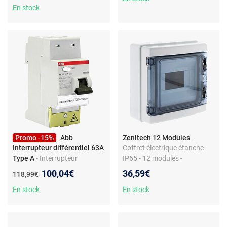
En stock
Promo -15%
Abb
Zenitech 12 Modules
-
Interrupteur différentiel 63A
Coffret électrique étanche
Type A
- Interrupteur
IP65 - 12 modules -
différentiel - Type A - 30 mA -
Accessoires inclus - Blanc
Nouveau prix :
100,04€
36,59€
Ancien prix :
118,99€
230 V - IP20 - Raccordement
rapide - Sans borne auto -
En stock
En stock
Non précâblé