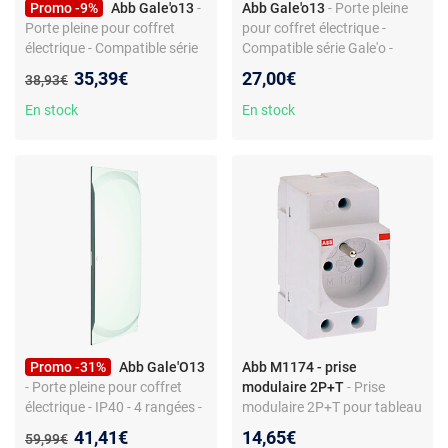
Promo -9%
Abb Gale'o13
-
Abb Gale'o13
- Porte pleine
Porte pleine pour coffret
pour coffret électrique -
électrique - Compatible série
Compatible série Gale'o -
Gale'o - IP40 - Plastique
IP40 - Plastique
Nouveau prix :
35,39€
27,00€
Ancien prix :
38,93€
En stock
En stock
Promo -31%
Abb Gale'O13
Abb M1174 - prise
- Porte pleine pour coffret
modulaire 2P+T
- Prise
électrique - IP40 - 4 rangées -
modulaire 2P+T pour tableau
Matériau plastique
électrique - standard français
Nouveau prix :
41,41€
14,65€
Ancien prix :
59,99€
- 16 A - IP20 - non pré-câblée