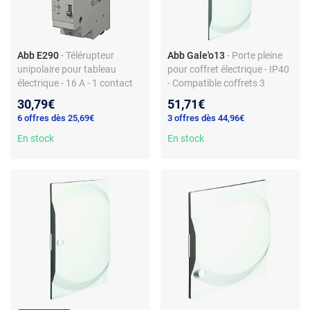
Abb E290
- Télérupteur
Abb Gale'o13
- Porte pleine
unipolaire pour tableau
pour coffret électrique - IP40
électrique - 16 A - 1 contact
- Compatible coffrets 3
NO - bobine 230 V - montage
rangées - Plastique - Sans
30,79€
51,71€
sur rail DIN - matériau
pré-câblage - Sans borne
6 offres dès 25,69€
3 offres dès 44,96€
plastique - non précâblé -
automatique
sans borne auto
En stock
En stock