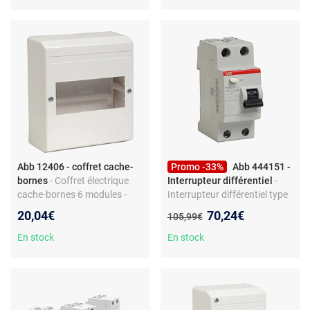
Abb 12406 - coffret cache-
Promo -33%
Abb 444151 -
bornes
- Coffret électrique
Interrupteur différentiel
-
cache-bornes 6 modules -
Interrupteur différentiel type
IP40 - non pré-câblé -
A pour tableau électrique - 40
Nouveau prix :
20,04€
70,24€
Ancien prix :
105,99€
plastique - type général
A - 30 mA - IP20 -
raccordement standard - non
En stock
En stock
pré-câblé