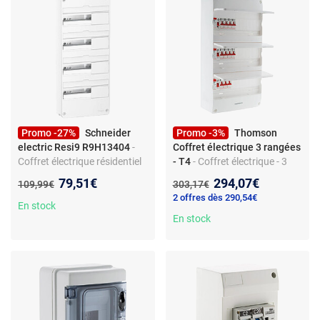
Promo -27%
Schneider
Promo -3%
Thomson
electric Resi9 R9H13404
-
Coffret électrique 3 rangées
Coffret électrique résidentiel
- T4
- Coffret électrique - 3
4 rangées - 13 modules par
rangées 39 modules - 11
Nouveau prix :
Nouveau prix :
79,51€
294,07€
Ancien prix :
Ancien prix :
109,99€
303,17€
rangée - IP40 - Sans pré-
disjoncteurs - 3 interrupteurs
2 offres dès 290,54€
câblage - Rails DIN inclus -
différentiels
En stock
Accessoires de marquage et
En stock
borniers de terre