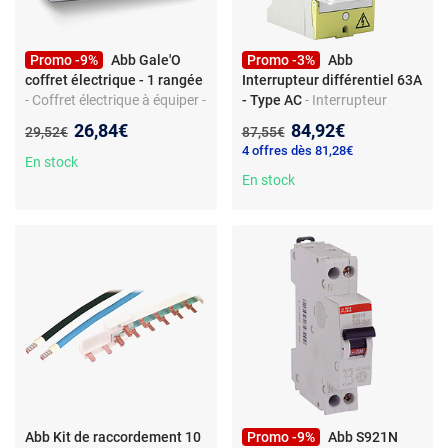
Promo -9%
Abb Gale'O
Promo -3%
Abb
coffret électrique - 1 rangée
Interrupteur différentiel 63A
- Coffret électrique à équiper -
- Type AC
- Interrupteur
13 modules - IP30 - fixation
différentiel pour tableau
Nouveau prix :
Nouveau prix :
26,84€
84,92€
Ancien prix :
Ancien prix :
29,52€
87,55€
murale - bornier terre - rails
électrique - Sensibilité 30 mA
4 offres dès 81,28€
amovibles sans outil - porte-
- IP20 - Raccordement
En stock
étiquette transparent
standard - Non pré-câblé -
En stock
Tension nominale 230 V
Abb Kit de raccordement 10
Promo -9%
Abb S921N