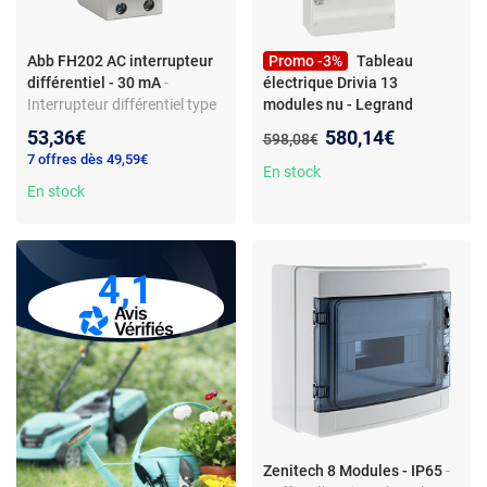
Abb FH202 AC interrupteur
Promo -3%
Tableau
différentiel - 30 mA
-
électrique Drivia 13
Interrupteur différentiel type
modules nu - Legrand
AC pour tableau électrique -
Nouveau prix :
53,36€
580,14€
Ancien prix :
598,08€
40 A - 2P - 230 V -
7 offres dès 49,59€
déclenchement 30 mA -
En stock
montage rail DIN - borne à vis
En stock
- non pré-câblé
4,1
Zenitech 8 Modules - IP65
-