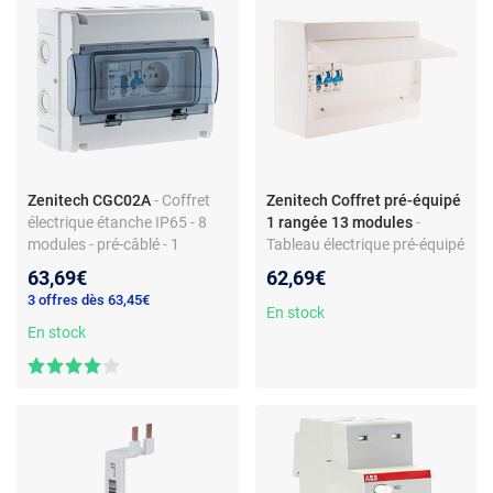
Zenitech CGC02A
- Coffret
Zenitech Coffret pré-équipé
électrique étanche IP65 - 8
1 rangée 13 modules
-
modules - pré-câblé - 1
Tableau électrique pré-équipé
rangée - différentiel 40/2-30
- 1 rangée, 13 modules - IP20
63,69€
62,69€
mA AC - disjoncteur 16 A -
- 230 V - 2 disjoncteurs
3 offres dès 63,45€
prise modulaire 2P+T - rail
10A/16A - Interrupteur
En stock
DIN métal - bornier terre -
En stock
différentiel 40A type AC -
certifié NF - 230 V
Conforme NF et NFC 15-100
- Rail DIN métal - Obturateurs
et bornier de terre