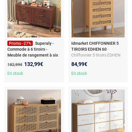
Promo -27%
Superaly -
Idmarket CHIFFONNIER 5
Commode à 6 tiroirs -
TIROIRS EDHEN 60
-
Meuble de rangement à six
Chiffonnier 5 tiroirs EDHEN
tiroirs - Couleur noyer
-
60x40x100 cm commode
Nouveau prix :
132,99€
84,99€
Ancien prix :
182,99€
Superaly - Commode à 6
semainier bois et effet
tiroirs - Meuble de rangement
cannage
En stock
En stock
à six tiroirs - Meuble
d'appoint de salon -100 x 34
x 73 cm- Couleur noyer