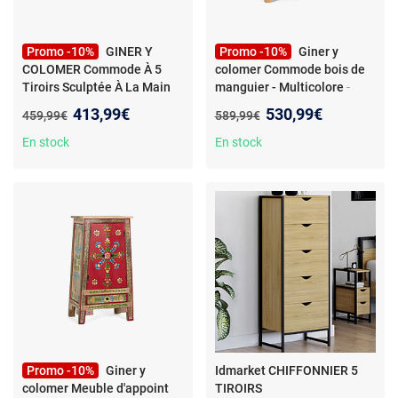
Promo -10%
GINER Y
Promo -10%
Giner y
COLOMER Commode À 5
colomer Commode bois de
Tiroirs Sculptée À La Main
manguier - Multicolore
-
En Bois De Manguier
Commode en bois de
Nouveau prix :
Nouveau prix :
413,99€
530,99€
Ancien prix :
Ancien prix :
459,99€
589,99€
manguier - style campagne -
détails décoratifs
En stock
En stock
multicolores
Promo -10%
Giner y
Idmarket CHIFFONNIER 5
colomer Meuble d'appoint
TIROIRS