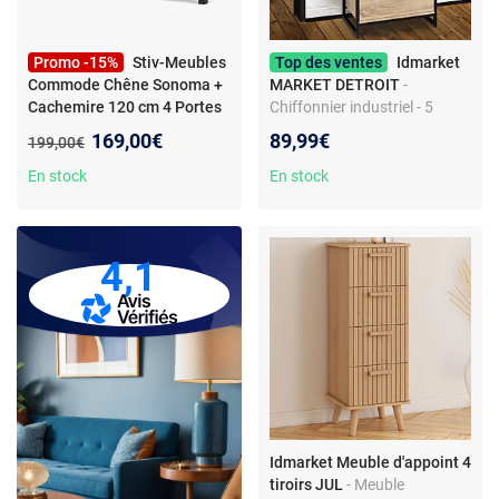
Promo -15%
Stiv-Meubles
Top des ventes
Idmarket
Commode Chêne Sonoma +
MARKET DETROIT
-
Cachemire 120 cm 4 Portes
Chiffonnier industriel - 5
- Meuble TV Moderne pour
tiroirs - Bois et métal noir - 60
Nouveau prix :
169,00€
89,99€
Ancien prix :
199,00€
Salon et Chambre - Buffet
x 40 x 110 cm
de Rangement Design
En stock
En stock
4,1
Idmarket Meuble d'appoint 4
tiroirs JUL
- Meuble