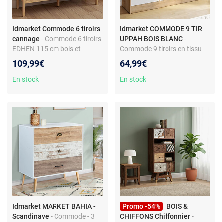
Idmarket Commode 6 tiroirs
Idmarket COMMODE 9 TIR
cannage
- Commode 6 tiroirs
UPPAH BOIS BLANC
-
EDHEN 115 cm bois et
Commode 9 tiroirs en tissu
cannage
UPPAH 113 cm meuble de
109,99€
64,99€
rangement bois façon hêtre
et blanc
En stock
En stock
Idmarket MARKET BAHIA -
Promo -54%
BOIS &
Scandinave
- Commode - 3
CHIFFONS Chiffonnier
-