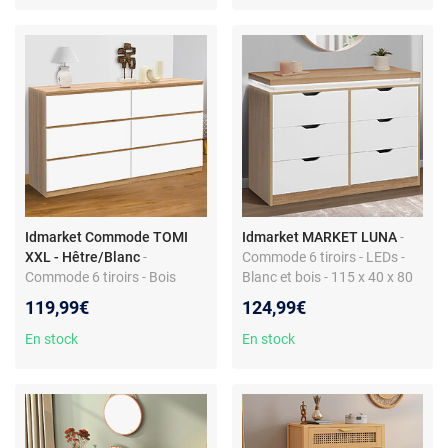
Idmarket Commode TOMI
Idmarket MARKET LUNA
-
XXL - Hêtre/Blanc
-
Commode 6 tiroirs - LEDs -
Commode 6 tiroirs - Bois
Blanc et bois - 115 x 40 x 80
hêtre et blanc - Design
cm
119,99€
124,99€
contemporain - 140 x 40 x 80
cm
En stock
En stock