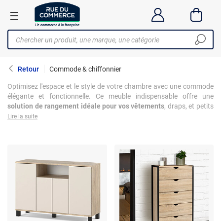
Retour
Commode & chiffonnier
Optimisez l'espace et le style de votre chambre avec une commode
élégante et fonctionnelle. Ce meuble indispensable offre une
solution de rangement idéale pour vos vêtements
, draps, et petits
accessoires, contribuant ainsi à une atmosphère ordonnée et
Lire la suite
apaisante. Disponibles dans une variété de styles, des plus
classiques aux contemporains, les commodes s'adaptent
parfaitement à chaque décor, promettant d'enrichir l'esthétique de
votre espace de vie. Conçues pour durer, elles allient robustesse et
design, avec des finitions en bois, métal, ou composite. La
commode de chambre
n'est pas juste un meuble pratique, elle est
une expression de votre personnalité et de votre sens du beau,
essentielle pour quiconque aspire à une chambre à la fois organisée
et stylée.