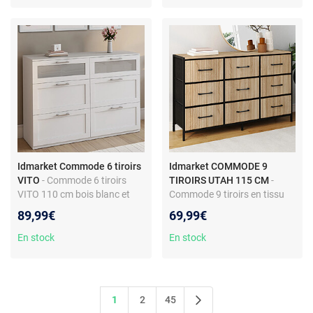
Idmarket Commode 6 tiroirs
Idmarket COMMODE 9
VITO
- Commode 6 tiroirs
TIROIRS UTAH 115 CM
-
VITO 110 cm bois blanc et
Commode 9 tiroirs en tissu
effet givré
UTAH 115 CM effet lattes
89,99€
69,99€
meuble de rangement design
industriel
En stock
En stock
1
2
45