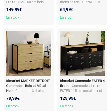
tiroirs TOMI 160 cm bois
tiroirs en tissu UPPAH 113
blanc
cm meuble de rangement
149,99€
64,99€
bois blanc
En stock
En stock
Idmarket MARKET DETROIT
Idmarket Commode ESTER 4
Commode - Bois et Métal
tiroirs
- Commode 4 tiroirs
Noir
- Commode 3 tiroirs -
ESTER 115 cm métal noir et
Design industriel - Bois et
plateau façon hêtre avec
79,99€
129,99€
métal noir - Grand
niche design industriel
rangement - Style factory
En stock
En stock