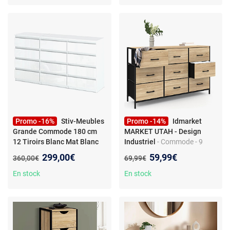
- Meuble de rangement - pour
le salon, la chambre et le
couloir - Blanc
Promo -16%
Stiv-Meubles
Promo -14%
Idmarket
Grande Commode 180 cm
MARKET UTAH - Design
12 Tiroirs Blanc Mat Blanc
Industriel
- Commode - 9
Brillant - Meuble TV Buffet
tiroirs - Bi-matière bois et
Nouveau prix :
Nouveau prix :
299,00€
59,99€
Ancien prix :
Ancien prix :
360,00€
69,99€
180x33,5x92,5 cm
métal - Pieds métal - 115 x 30
x 70 cm
En stock
En stock