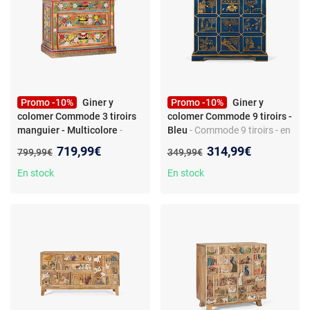
Promo -10%
Giner y
Promo -10%
Giner y
colomer Commode 3 tiroirs
colomer Commode 9 tiroirs -
manguier - Multicolore
-
Bleu
- Commode 9 tiroirs - en
Commode 3 tiroirs - bois de
bois de manguier et MDF -
Nouveau prix :
Nouveau prix :
719,99€
314,99€
Ancien prix :
Ancien prix :
799,99€
349,99€
manguier - peint à la main
bleue - faite main
multicolore
En stock
En stock