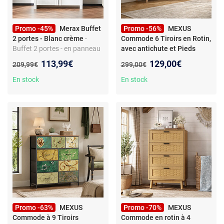
Promo -45%
Merax Buffet
Promo -56%
MEXUS
2 portes - Blanc crème
-
Commode 6 Tiroirs en Rotin,
Buffet 2 portes - en panneau
avec antichute et Pieds
de particules - coloris blanc
surélevés, pour Chambre,
Nouveau prix :
Nouveau prix :
113,99€
129,00€
Ancien prix :
Ancien prix :
209,99€
299,00€
crème
100x34x73 cm
- Commode 6
Tiroirs, Meuble de
En stock
En stock
Rangement en Rotin, Armoire
Buffet avec antichute et
Pieds surélevés, Chiffonnier
Bois pour Chambre, Salon,
100x34x73 cm
Promo -63%
MEXUS
Promo -70%
MEXUS
Commode à 9 Tiroirs
Commode en rotin à 4