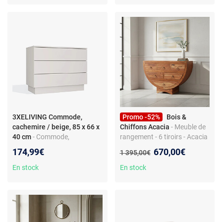
3XELIVING Commode,
Promo -52%
Bois &
cachemire / beige, 85 x 66 x
Chiffons Acacia
- Meuble de
40 cm
- Commode,
rangement - 6 tiroirs - Acacia
cachemire / beige, 85 x 66 x
massif - 110 x 45 x 70 cm
Nouveau prix :
174,99€
670,00€
Ancien prix :
1 395,00€
40 cm | 3xeLiving
En stock
En stock