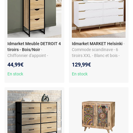
Idmarket Meuble DETROIT 4
Idmarket MARKET Helsinki
-
tiroirs - Bois/Noir
-
Commode scandinave - 6
Chiffonnier d'appoint -
tiroirs XXL - Blanc et bois -
Design industriel - Bi-matière
140 x 40 x 80 cm
44,99€
129,99€
- Pieds métal - 30 x 30 x 80
cm
En stock
En stock