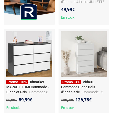
d'appoint 4 tiroirs JULIETTE
30x30x80 cm chiffonnier
49,99€
pour entrée salle de bain
effet lattes tasseau bois
En stock
Promo -10%
Idmarket
Promo -3%
VidaXL
MARKET TOMI Commode -
Commode Blanc Bois
Blanc et Gris
- Commode 6
d'Ingénierie
- Commode - 5
tiroirs - Design moderne -
tiroirs - Bois d'ingénierie -
Nouveau prix :
Nouveau prix :
89,99€
126,78€
Ancien prix :
Ancien prix :
99,99€
130,70€
Coloris blanc et gris -
Facile à nettoyer
Hauteur 80 cm - Rangement
En stock
En stock
fonctionnel