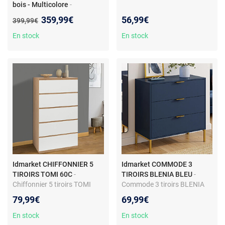
bois - Multicolore
-
Commode meuble d'appoint -
Nouveau prix :
359,99€
56,99€
Ancien prix :
399,99€
bois de manguier et MDF - 1
tiroir - peint à la main
En stock
En stock
Idmarket CHIFFONNIER 5
Idmarket COMMODE 3
TIROIRS TOMI 60C
-
TIROIRS BLENIA BLEU
-
Chiffonnier 5 tiroirs TOMI
Commode 3 tiroirs BLENIA
60x40x100 cm commode
80 cm bleu nuit et finitions
79,99€
69,99€
semainier bois façon hêtre et
dorées
blanc
En stock
En stock