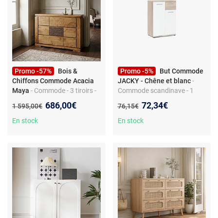
Promo -57%
Bois &
Promo -5%
But Commode
Chiffons Commode Acacia
JACKY - Chêne et blanc
-
Maya
- Commode - 3 tiroirs -
Commode scandinave - 1
Acacia massif - Brun/miel -
tiroir - panneau de particules
Nouveau prix :
Nouveau prix :
686,00€
72,34€
Ancien prix :
Ancien prix :
1 595,00€
76,15€
120 x 45 x 80 cm
- chêne et blanc
En stock
En stock