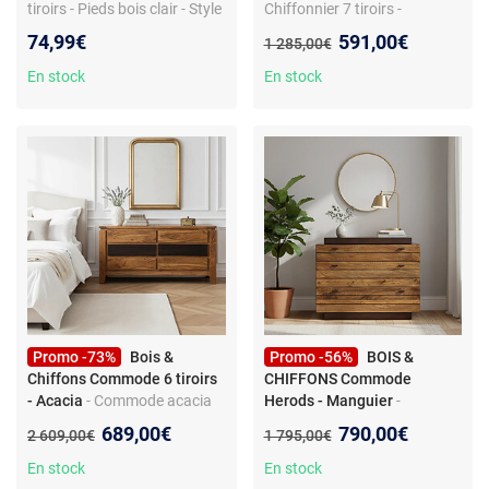
tiroirs - Pieds bois clair - Style
Chiffonnier 7 tiroirs -
vintage - 75 x 40 x 80 cm
Manguier métal cuir - L50 x
Nouveau prix :
74,99€
591,00€
Ancien prix :
1 285,00€
P40 x H110 cm
En stock
En stock
Promo -73%
Bois &
Promo -56%
BOIS &
Chiffons Commode 6 tiroirs
CHIFFONS Commode
- Acacia
- Commode acacia
Herods - Manguier
-
massif - Motifs ciselés - L140
Commode 3 tiroirs - Bois
Nouveau prix :
Nouveau prix :
689,00€
790,00€
Ancien prix :
Ancien prix :
2 609,00€
1 795,00€
x P45 x H70 cm
massif de manguier -
115x46x87 cm - Style
En stock
En stock
Exotique - Ébénisterie