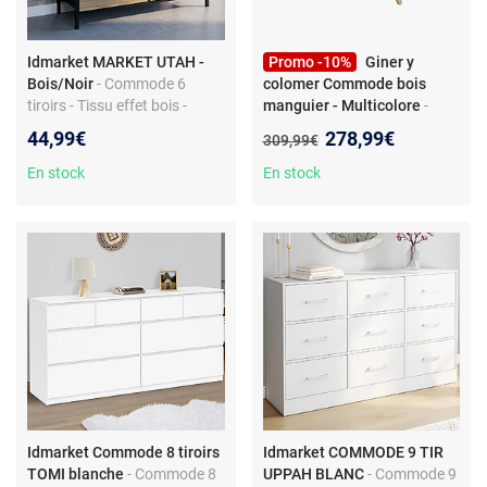
Idmarket MARKET UTAH -
Promo -10%
Giner y
Bois/Noir
- Commode 6
colomer Commode bois
tiroirs - Tissu effet bois -
manguier - Multicolore
-
Structure métal - 80x70x30
Commode en bois de
Nouveau prix :
44,99€
278,99€
Ancien prix :
309,99€
cm
manguier - décor peinte à la
main - multicolore
En stock
En stock
Idmarket Commode 8 tiroirs
Idmarket COMMODE 9 TIR
TOMI blanche
- Commode 8
UPPAH BLANC
- Commode 9