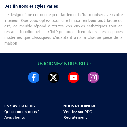
Des finitions et styles variés
Le design d’une commode peut facilement s’harmoniser avec votre
intérieur. Que vous optiez pour une finition en
bois brut
, laqué ou
ciré, ce meuble répond à toutes vos envies esthétiques tout en
restant fonctionnel. Il s’intègre aussi bien dans des espaces
modernes que classiques, s’adaptant ainsi à chaque pièce de la
maison.
REJOIGNEZ NOUS SUR :
EN SAVOIR PLUS
NOUS REJOINDRE
Qui sommes-nous ?
Vendez sur RDC
Avis clients
Recrutement