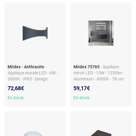
Miidex - Anthracite
-
Miidex 75765
- Applique
Applique murale LED - 6W -
miroir LED - 15W - 1250lm -
3000K - IP65 - Design
Aluminium - 4000K - 78 cm
extérieur - Anthracite - 220 x
72,68€
59,17€
90 x 80 mm
En stock
En stock