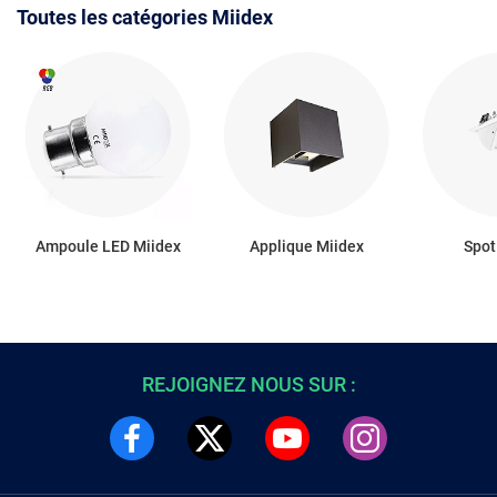
Toutes les catégories Miidex
Ampoule LED Miidex
Applique Miidex
Spot
REJOIGNEZ NOUS SUR :