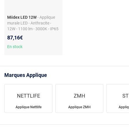
Miidex LED 12W
- Applique
murale LED - Anthracite -
12W - 1100 lm - 3000K - IP65
87,16€
En stock
Marques Applique
NETTLIFE
ZMH
ST
Applique Nettlife
Applique ZMH
Appliq