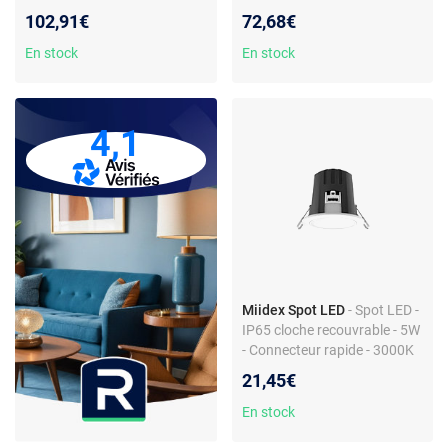
Blanc chaud
chaud 3000K - IP65 - 220 x
102,91€
72,68€
90 x 80 mm
En stock
En stock
4,1
Miidex Spot LED
- Spot LED -
IP65 cloche recouvrable - 5W
- Connecteur rapide - 3000K
21,45€
En stock