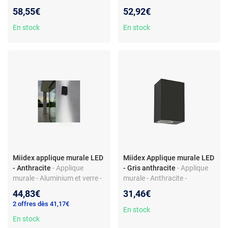
Blanc - 200 x 80 x 100 mm
- Lumens 370 - Température
58,55€
52,92€
3000°K
En stock
En stock
Miidex applique murale LED
Miidex Applique murale LED
- Anthracite
- Applique
- Gris anthracite
- Applique
murale - Aluminium et verre -
murale - Anthracite -
2 GU10 - 2x7W max - IP44 -
Aluminium/Verre - 2x GU10 -
44,83€
31,46€
Classe I
Non incluses - IP44
2 offres dès 41,17€
En stock
En stock