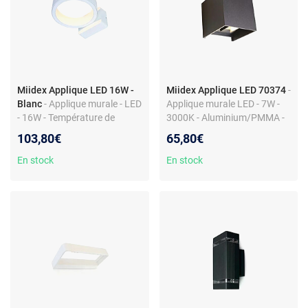
Miidex Applique LED 16W -
Miidex Applique LED 70374
-
Blanc
- Applique murale - LED
Applique murale LED - 7W -
- 16W - Température de
3000K - Aluminium/PMMA -
couleur 3000K - IP65
Non dimmable -
103,80€
65,80€
100x100x100mm
En stock
En stock