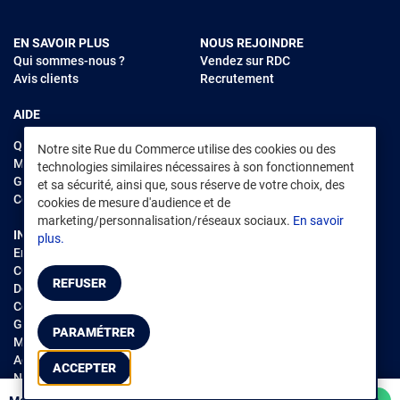
EN SAVOIR PLUS
NOUS REJOINDRE
Qui sommes-nous ?
Vendez sur RDC
Avis clients
Recrutement
AIDE
Questions fréquentes
Notre site Rue du Commerce utilise des cookies ou des
Modes de règlements
technologies similaires nécessaires à son fonctionnement
Garantie et retours
et sa sécurité, ainsi que, sous réserve de votre choix, des
Contacter Rue du Commerce
cookies de mesure d'audience et de
marketing/personnalisation/réseaux sociaux.
En savoir
INFORMATIONS LÉGALES
RENDEZ-VOUS SUR L'APP
plus.
Environnement
CGV
/
CGU Marketplace
REFUSER
Données personnelles
/
Cookies
Gérer mes cookies
PARAMÉTRER
Mentions légales
Accessibilité : non conforme
ACCEPTER
Notice d'accessibilité
Trier / Filtrer