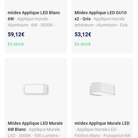
miidex Applique LED Blanc
Miidex Applique LED GU10
6W
- Applique murale -
x2 - Gris
- Applique murale
Aluminium - 6W - 3000K -
extérieure - Aluminium - Gris
Blanc chaud - Dimensions
anthracite - IP54 - Ampoule
59,12€
53,12€
23,5 x 12 x 3,5 cm
non incluse
En stock
En stock
Miidex Applique LED Murale
miidex Applique Murale LED
6W Blanc
- Applique Murale
- Applique murale LED -
LED - 3000K - 550 Lumens -
Finition Blanc - Puissance 6W