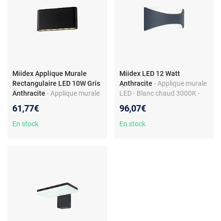
Miidex Applique Murale
Miidex LED 12 Watt
Rectangulaire LED 10W Gris
Anthracite
- Applique murale
Anthracite
- Applique murale
LED - Blanc chaud 3000K -
LED - Rectangulaire - Gris
12W - IP65 - Anthracite
61,77€
96,07€
anthracite - IP54 - Blanc
chaud
En stock
En stock