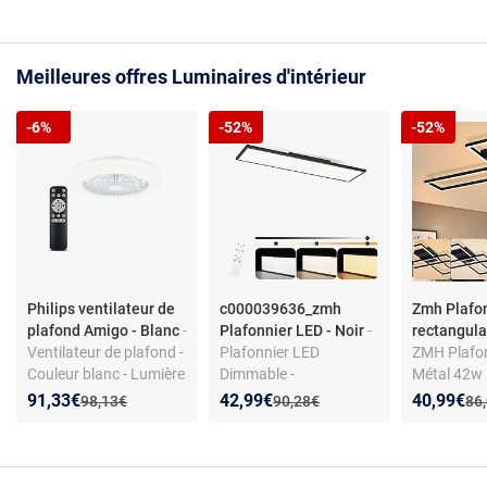
Aluminium et fer - 100
cm
Meilleures offres Luminaires d'intérieur
-6%
-52%
-52%
Philips ventilateur de
c000039636_zmh
Zmh Plafo
plafond Amigo - Blanc
-
Plafonnier LED - Noir
-
rectangula
Ventilateur de plafond -
Plafonnier LED
ZMH Plafo
Couleur blanc - Lumière
Dimmable -
Métal 42w
intégrée
Température couleur
Plafonnier
Nouveau prix :
Réduction de :
Nouveau prix :
Réduction de :
Nouveau p
Réduction
91,33€
42,99€
40,99€
Ancien prix :
Ancien prix :
Anc
98,13€
90,28€
86
réglable 3000K-6500K -
Moderne D
Aluminium et fer - 100
Avec Télé
cm
Pour Cuisi