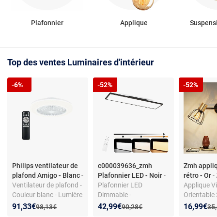
Plafonnier
Applique
Suspensi
Top des ventes Luminaires d'intérieur
-6%
-52%
-52%
Philips ventilateur de
c000039636_zmh
Zmh appli
plafond Amigo - Blanc
-
Plafonnier LED - Noir
-
rétro - Or
-
Ventilateur de plafond -
Plafonnier LED
Applique V
Couleur blanc - Lumière
Dimmable -
Orientable
intégrée
Température couleur
Chambre à
Nouveau prix :
Réduction de :
Nouveau prix :
Réduction de :
Nouveau p
Réduction
91,33€
42,99€
16,99€
Ancien prix :
Ancien prix :
Anc
98,13€
90,28€
35
réglable 3000K-6500K -