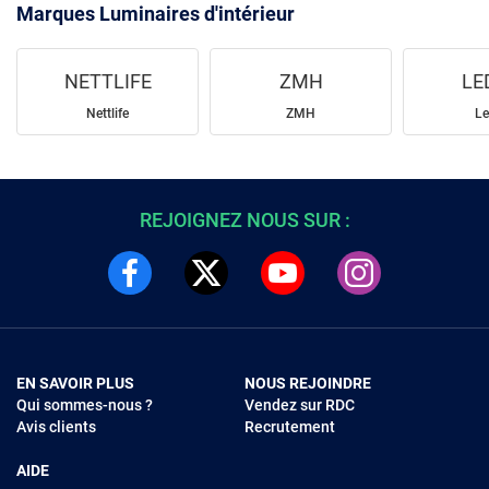
Marques Luminaires d'intérieur
NETTLIFE
ZMH
LE
Nettlife
ZMH
Le
REJOIGNEZ NOUS SUR :
EN SAVOIR PLUS
NOUS REJOINDRE
Qui sommes-nous ?
Vendez sur RDC
Avis clients
Recrutement
AIDE