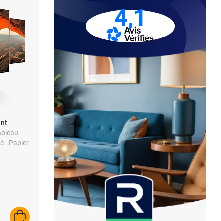
4,1
unt
ableau
é - Papier
 cm
AJOUTER AU PANIER