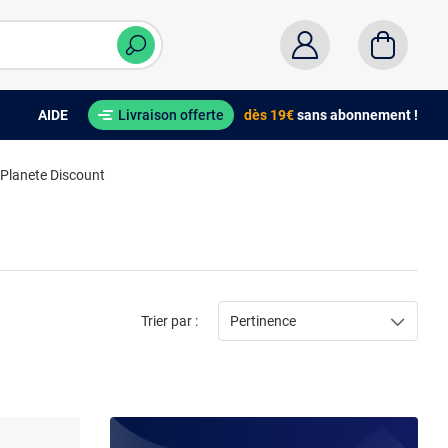
AIDE
Livraison offerte
dès 19€
sans abonnement !
 Planete Discount
Trier par :
Pertinence