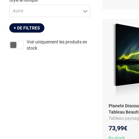
Style artistique
Autre
+ DE FILTRES
Voir uniquement les produits en
stock
Planete Discou
Tableau Beautif
Tableau paysage
intissé - Châssi
73,99€
En stock