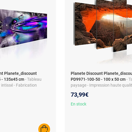
nt Planete_discount
Planete Discount Planete_disco
 - 135x45 cm
- Tableau
PD9971-100-50 - 100 x 50 cm
- T
 intissé - Fabrication
paysage - Impression haute qualit
uleurs résistantes UV
intissé - Protection UV - 100 x 50
73,99€
En stock
AJOUTER AU PANIER