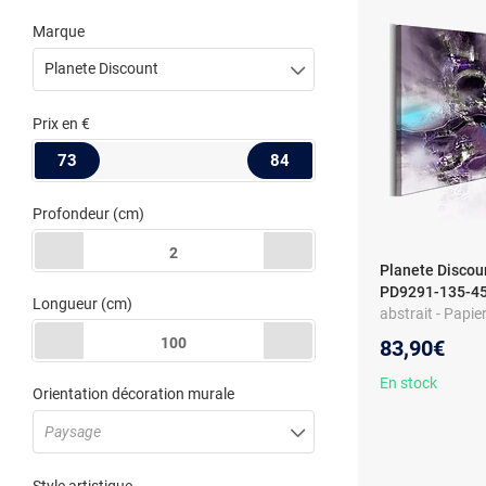
Marque
Planete Discount
Prix
en €
73
84
Profondeur
(cm)
2
Planete Discou
PD9291-135-45
Longueur
(cm)
abstrait - Papier
écologique - Co
100
83,90€
En stock
Orientation décoration murale
Paysage