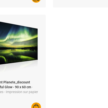
nt Planete_discount
ul Glow - 90 x 60 cm
-
s - Impression sur papier
s stable - Protection UV