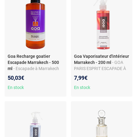
Goa Recharge goatier
Goa Vaporisateur d'intérieur
Escapade Marrakech - 500
Marrakech - 200 ml
- GOA
ml
- Escapade à Marrakech
PARIS ESPRIT ESCAPADE À
GOA Paris Parfum de maison
MARRAKECH PARFUM DE
50,03€
7,99€
Recharge Goatier
MAISON
En stock
En stock