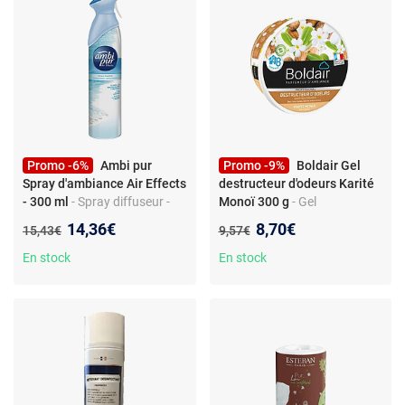
Promo -6%
Ambi pur
Promo -9%
Boldair Gel
Spray d'ambiance Air Effects
destructeur d'odeurs Karité
- 300 ml
- Spray diffuseur -
Monoï 300 g
- Gel
Arôme Ocean Breeze - 300 ml
destructeur d'odeurs Karité
Nouveau prix :
Nouveau prix :
14,36€
8,70€
Ancien prix :
Ancien prix :
15,43€
9,57€
- Rafraîchisseur d'air ambiant
Monoï Pot Boldair 300g -
Destructeur d'odeurs
En stock
En stock
permanent