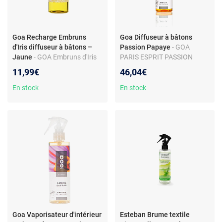
Goa Recharge Embruns
Goa Diffuseur à bâtons
d'Iris diffuseur à bâtons –
Passion Papaye
- GOA
Jaune
- GOA Embruns d'Iris
PARIS ESPRIT PASSION
Parfum de Maison
PAPAYE PARFUM DE
11,99€
46,04€
MAISON
En stock
En stock
Goa Vaporisateur d'intérieur
Esteban Brume textile