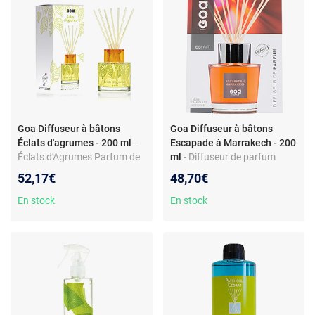
Goa Diffuseur à bâtons
Goa Diffuseur à bâtons
Éclats d'agrumes - 200 ml
-
Escapade à Marrakech - 200
Éclats d'Agrumes Parfum de
ml
- Diffuseur de parfum
Maison
Escapade à Marrakech GOA
52,17€
48,70€
Esprit 3 mois d'ambiance
parfumée Origine France
En stock
En stock
Garantie