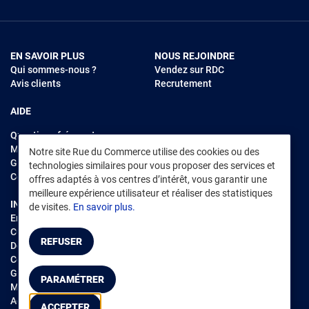
EN SAVOIR PLUS
NOUS REJOINDRE
Qui sommes-nous ?
Vendez sur RDC
Avis clients
Recrutement
AIDE
Questions fréquentes
Modes de règlements
Notre site Rue du Commerce utilise des cookies ou des
Garantie et retours
technologies similaires pour vous proposer des services et
Contacter Rue du Commerce
offres adaptés à vos centres d’intérêt, vous garantir une
meilleure expérience utilisateur et réaliser des statistiques
INFORMATIONS LÉGALES
RENDEZ-VOUS SUR L'APP
de visites.
En savoir plus.
Environnement
CGV
/
CGU Marketplace
REFUSER
Données personnelles
/
Cookies
Gérer mes cookies
PARAMÉTRER
Mentions légales
Accessibilité : non conforme
ACCEPTER