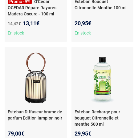
Promo -9%
O'Cedar
Esteban Bouquet
OCEDAR Répare Rayures
Citronnelle Menthe 100 ml
Madera Oscura - 100 ml
-
Réparation meuble - Parfait
Nouveau prix :
13,11€
20,95€
Ancien prix :
14,42€
bois sombre - Format 100 ml
En stock
En stock
Esteban Diffuseur brume de
Esteban Recharge pour
parfum Edition lampion noir
bouquet Citronnelle et
menthe 500 ml
79,00€
29,95€