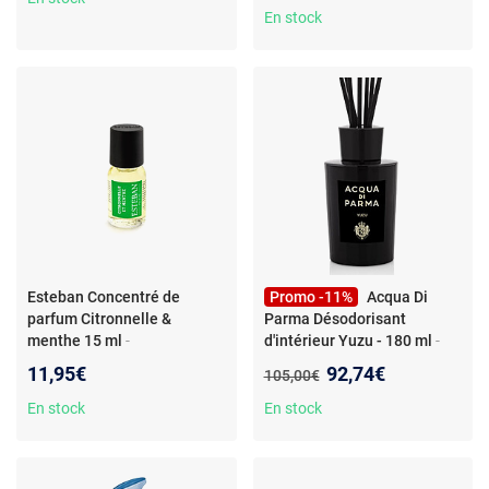
En stock
Esteban Concentré de
Promo -11%
Acqua Di
parfum Citronnelle &
Parma Désodorisant
menthe 15 ml
-
d'intérieur Yuzu - 180 ml
-
CITRONNELLE ET MENTHE
Désodorisant d'intérieur - 180
Nouveau prix :
11,95€
92,74€
Ancien prix :
105,00€
ml - Arôme Yuzu - Raffiné et
élégant
En stock
En stock