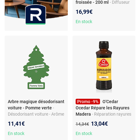
froissée - 200 ml
- Diffuseur
de parfum Menthe froissée
16,99€
GOA Esprit 3 mois Origine
France Garantie
En stock
Arbre magique désodorisant
Promo -9%
O'Cedar
voiture - Pomme verte
-
Ocedar Répare les Rayures
Désodorisant voiture - Arôme
Madera
- Réparation rayures
pin pomme - Format pratique
- Pour meubles - 100 ml
Nouveau prix :
11,41€
13,04€
Ancien prix :
14,34€
- Parfum agréable
En stock
En stock