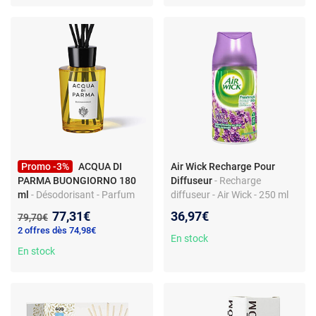
Promo -3%
ACQUA DI
Air Wick Recharge Pour
PARMA BUONGIORNO 180
Diffuseur
- Recharge
ml
- Désodorisant - Parfum
diffuseur - Air Wick - 250 ml
buongiorno - 180 ml
Nouveau prix :
77,31€
36,97€
Ancien prix :
79,70€
2 offres dès 74,98€
En stock
En stock