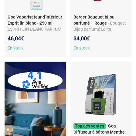
Goa Vaporisateur d'intérieur
Berger Bouquet bijou
Esprit lin blanc - 250 ml
-
parfumé – Rouge
- Bouquet
ESPRIT LIN BLANC PARFUM
Bijou parfumé Lolita
DE MAISON
Lempicka Sweet
46,04€
34,00€
En stock
En stock
4,1
Top des ventes
Goa
Diffuseur à bâtons Menthe