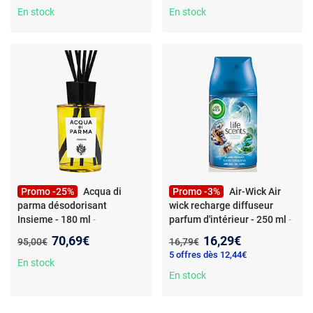
En stock
En stock
Promo -25%
Acqua di
Promo -3%
Air-Wick Air
parma désodorisant
wick recharge diffuseur
Insieme - 180 ml
-
parfum d'intérieur - 250 ml
-
Désodorisant - Capacité 180
Recharge pour diffuseur - Air
Nouveau prix :
Nouveau prix :
70,69€
16,29€
Ancien prix :
Ancien prix :
95,00€
16,79€
ml - Marque Acqua Di Parma
Wick compatible - 250 ml -
5 offres dès 12,44€
Arôme Marin et Bois
En stock
En stock