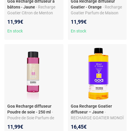
Goa Recharge diffuseur à
Goa Recharge diffuseur
bâtons - Jaune
- Recharge
Goatier - Orange
- Recharge
Goatier Citron de Menton
Goatier Parfum de Maison
GOA PARIS Parfum de
Divines Épices GOA PARIS
11,99€
11,99€
maison
En stock
En stock
Goa Recharge diffuseur
Goa Recharge Goatier
Poudre de soie - 250 ml
-
diffuseur – Jaune
-
Poudre de Soie Parfum de
RECHARGE GOATIER MONOÏ
Maison GOA PARIS Recharge
ET VANILLE
11,99€
16,45€
GOATIER #28