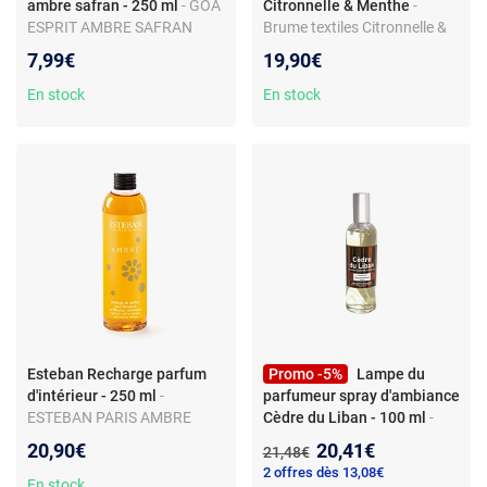
ambre safran - 250 ml
- GOA
Citronnelle & Menthe
-
ESPRIT AMBRE SAFRAN
Brume textiles Citronnelle &
PARFUM DE MAISON
Menthe
7,99€
19,90€
En stock
En stock
Esteban Recharge parfum
Promo -5%
Lampe du
d'intérieur - 250 ml
-
parfumeur spray d'ambiance
ESTEBAN PARIS AMBRE
Cèdre du Liban - 100 ml
-
recharge de parfum pour
Vaporisateur d'ambiance
Nouveau prix :
20,90€
20,41€
Ancien prix :
21,48€
bouquet et diffuseur
100 mL Cèdre du Liban -
2 offres dès 13,08€
céramique
Lampe du Parfumeur
En stock