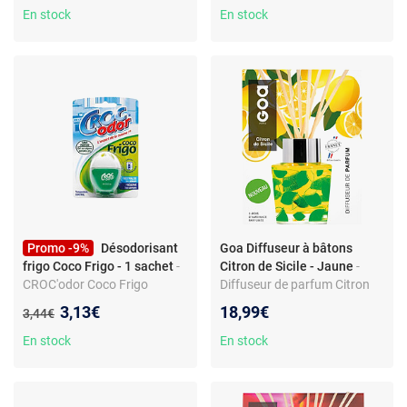
En stock
En stock
Promo -9%
Désodorisant
Goa Diffuseur à bâtons
frigo Coco Frigo - 1 sachet
-
Citron de Sicile - Jaune
-
CROC'odor Coco Frigo
Diffuseur de parfum Citron
L'expert de la cuisine! Sans
de Sicile 3 mois d'ambiance
Nouveau prix :
3,13€
18,99€
Ancien prix :
3,44€
parfum Gel aux algues
parfumée Nouveau
naturelles Neutralise les
En stock
En stock
odeurs Préserve les saveurs
Contrôle de la température