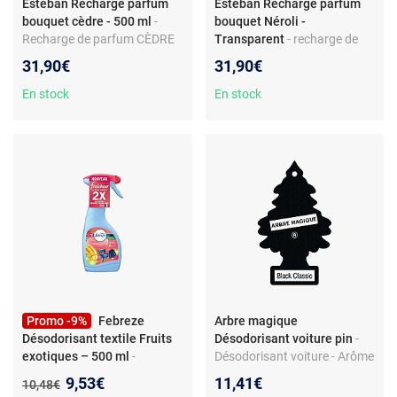
Esteban Recharge parfum
Esteban Recharge parfum
bouquet cèdre - 500 ml
-
bouquet Néroli -
Recharge de parfum CÈDRE
Transparent
- recharge de
pour bouquet et diffuseur
parfum pour bouquet et
31,90€
31,90€
céramique
diffuseur céramique
En stock
En stock
Promo -9%
Febreze
Arbre magique
Désodorisant textile Fruits
Désodorisant voiture pin
-
exotiques – 500 ml
-
Désodorisant voiture - Arôme
Désodorisant textile Febreze
pin
Nouveau prix :
9,53€
11,41€
Ancien prix :
10,48€
Fruits Exotiques