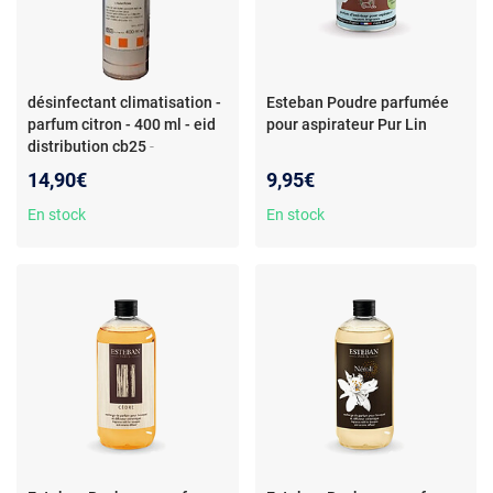
désinfectant climatisation -
Esteban Poudre parfumée
parfum citron - 400 ml - eid
pour aspirateur Pur Lin
distribution cb25
-
désinfectant climatisation -
14,90€
9,95€
parfum citron - 400 ml - eid
distribution cb25
En stock
En stock
desinfectant clim odeur
citron 400ml sans rincage
action bactéricide, fongicide
et virucide sans rinçage