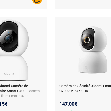
AJOUTER AU PANIER
Xiaomi Caméra de
Caméra de Sécurité Xiaomi Sma
laire Smart C400
- Caméra
C700 8MP 4K UHD
 Filaire Smart C400
eau prix :
15€
147,00€