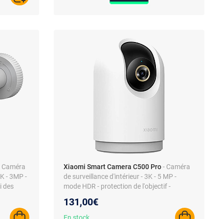
- Caméra
Xiaomi Smart Camera C500 Pro
- Caméra
2K - 3MP -
de surveillance d'intérieur - 3K - 5 MP -
i des
mode HDR - protection de l'objectif -
 sonore
support rotatif 360° - microphone
131,00€
En stock