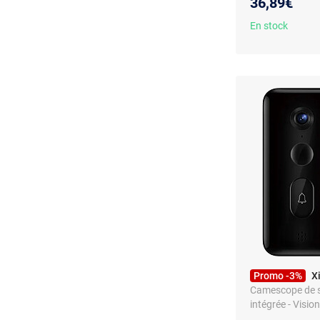
36,89€
En stock
Promo -3%
X
Camescope de sur
intégrée - Visi
simplifié