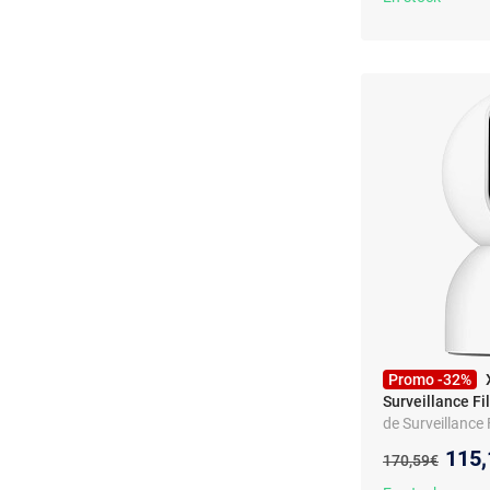
Promo -32%
Surveillance Fi
de Surveillance
Nouv
115,
Ancien prix :
170,59€