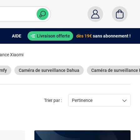
AIDE
Livraison offerte
dès 19€
sans abonnement !
lance Xiaomi
omfy
Caméra de surveillance Dahua
Caméra de surveillance 
Trier par :
Pertinence