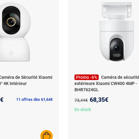
Caméra de Sécurité Xiaomi
Promo -6%
Caméra de sécurit
° 4K Intérieur
extérieure Xiaomi CW400 4MP -
BHR7624GL
au prix :
Nouveau prix :
9€
68,35€
Ancien prix :
11 offres dès 61,64€
73,44€
En stock
AJOUTER AU PANIER