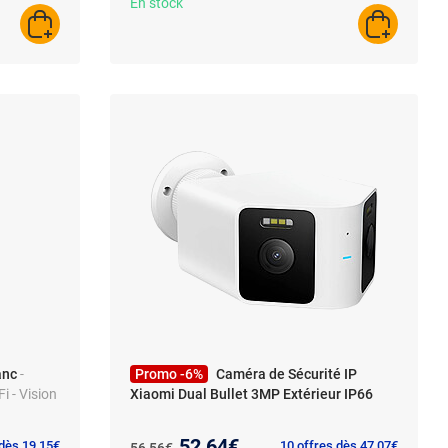
En stock
AJOUTER AU PANIER
AJOUTER A
anc
-
Promo -6%
Caméra de Sécurité IP
i - Vision
Xiaomi Dual Bullet 3MP Extérieur IP66
Nouveau prix :
52,64€
Ancien prix :
 dès 19,15€
10 offres dès 47,07€