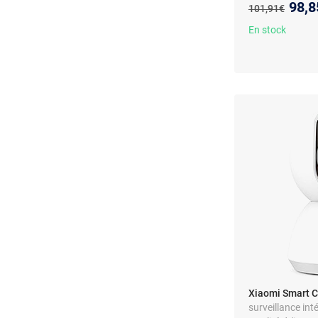
Nouv
98,8
Ancien prix :
101,91€
En stock
Xiaomi Smart 
surveillance int