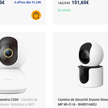
eau prix :
Nouveau prix :
5€
151,65€
Ancien prix :
4 offres dès 91,24€
162,94€
microphone - alarme sonore - rec
solaire - base pour connexion sans
En stock
AJOUTER AU PANIER
Caméra C300
- Caméra de
Caméra de Sécurité Xiaomi Smar
érieure - Rotation à 360° -
MP Wi-Fi IA - BHR9166EU