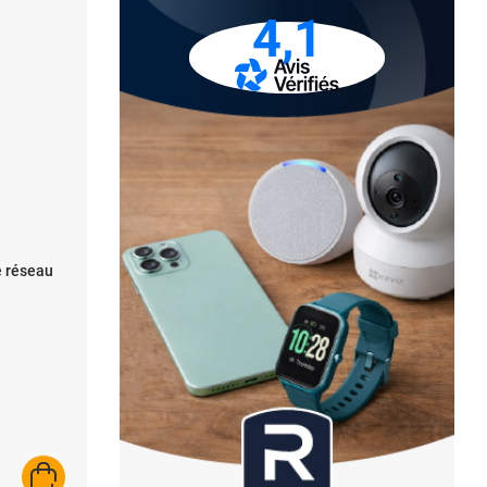
4,1
é réseau
AJOUTER AU PANIER