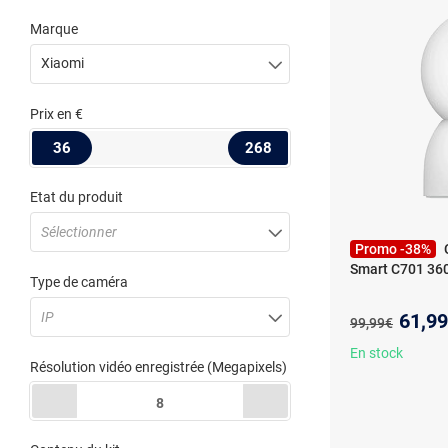
Marque
Xiaomi
Prix
en €
36
268
Etat du produit
Sélectionner
Promo -38%
Smart C701 360
Type de caméra
Nouve
IP
61,9
Ancien prix :
99,99€
En stock
Résolution vidéo enregistrée
(Megapixels)
8