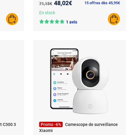
Nouveau prix :
48,02€
Ancien prix :
15 offres dès 45,95€
71,15€
harge
 fil
En stock
AJOUTER AU PANIER
AJOUTER A
1 avis
t C300 3
Promo -6%
Camescope de surveillance
Xiaomi