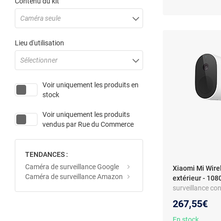
Contenu du kit
Caméra seule
Lieu d'utilisation
Sélectionner
Voir uniquement les produits en
stock
Voir uniquement les produits
vendus par
Rue du Commerce
TENDANCES :
Caméra de surveillance Google
Xiaomi Mi Wire
Caméra de surveillance Amazon
extérieur - 1080
surveillance co
Angle de 130° -
267,55€
Technologie Wi
90 jours d'auto
En stock