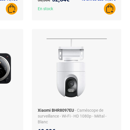
56,56€
En stock
AJOUTER AU PANIER
AJOUTER A
Xiaomi BHR8097EU
- Caméscope de
surveillance - Wi-Fi - HD 1080p - Métal -
Blanc