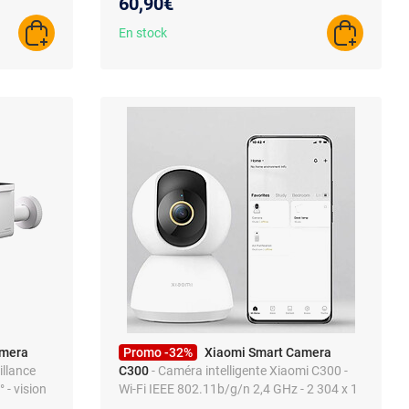
60,90€
En stock
AJOUTER AU PANIER
AJOUTER A
amera
Promo -32%
Xiaomi Smart Camera
illance
C300
- Caméra intelligente Xiaomi C300 -
° - vision
Wi-Fi IEEE 802.11b/g/n 2,4 GHz - 2 304 x 1
296