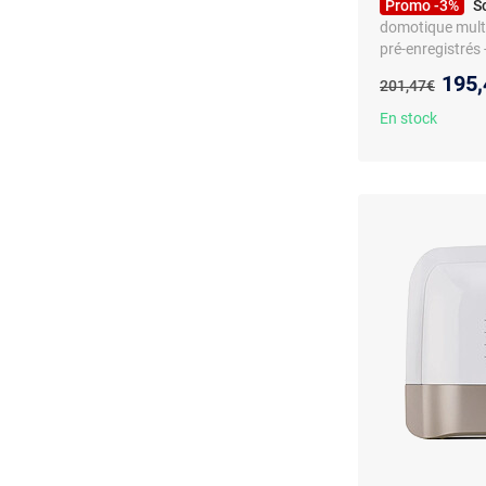
Promo -3%
S
domotique multi
pré-enregistrés 
Commande voc
Nouv
195,
Ancien prix :
201,47€
En stock