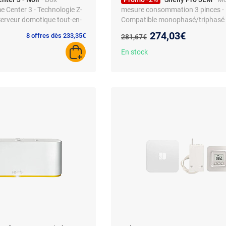
Center 3 - Technologie Z-
mesure consommation 3 pinces -
erveur domotique tout-en-
Compatible monophasé/triphasé 
Domotique intégration
Nouveau prix :
274,03€
Ancien prix :
8 offres dès 233,35€
281,67€
En stock
AJOUTER AU PANIER