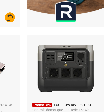
AJOUTER AU PANIER
ère 4 Go
Promo -5%
ECOFLOW RIVER 2 PRO
-
i,
Centrale domotique - Batterie 768Wh - 11