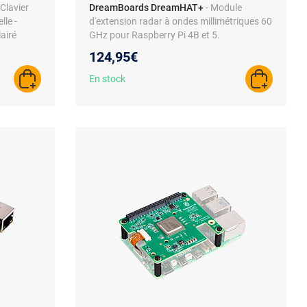
 Clavier
DreamBoards DreamHAT+
- Module
lle -
d'extension radar à ondes millimétriques 60
airé
GHz pour Raspberry Pi 4B et 5.
124,95€
En stock
AJOUTER AU PANIER
AJOUTER A