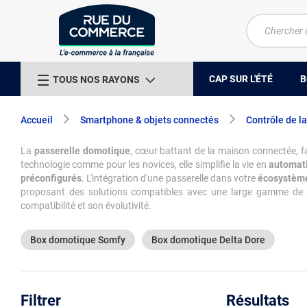
CAP SUR L'ÉTÉ
B
TOUS NOS RAYONS
Accueil
Smartphone & objets connectés
Contrôle de l
La
passerelle domotique
, cœur battant de la maison connectée, fa
technologie comme pour les novices, elle simplifie la vie en
automati
préconfigurés
. L'intégration d'une passerelle dans votre
écosystèm
proposant des solutions compatibles avec une large gamme de prot
compatibilité et son évolutivité.
Box domotique Somfy
Box domotique Delta Dore
Filtrer
Résultats