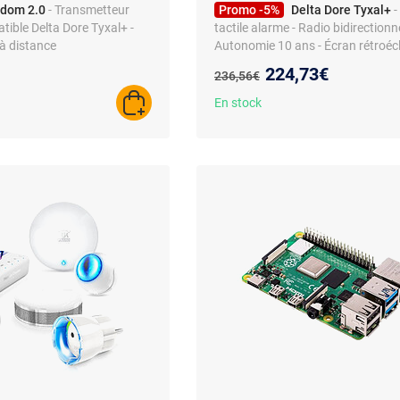
dom 2.0
- Transmetteur
Promo -5%
Delta Dore Tyxal+
-
ible Delta Dore Tyxal+ -
tactile alarme - Radio bidirectionne
à distance
Autonomie 10 ans - Écran rétroécl
Nouveau prix :
224,73€
Ancien prix :
236,56€
En stock
AJOUTER AU PANIER