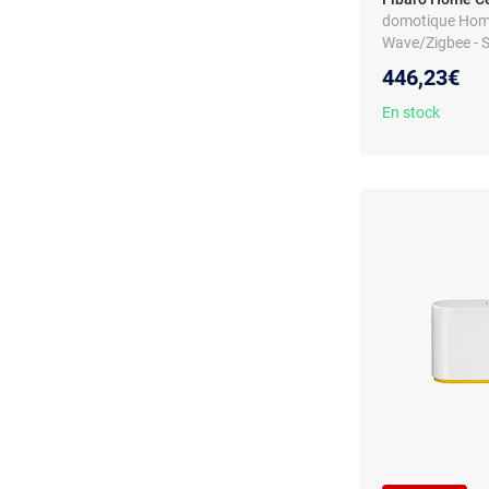
domotique Home 
Wave/Zigbee - S
un
446,23€
En stock