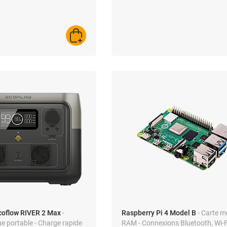
AJOUTER AU PANIER
coflow RIVER 2 Max
-
Raspberry Pi 4 Model B
- Carte m
ue portable - Charge rapide
RAM - Connexions Bluetooth, Wi-F