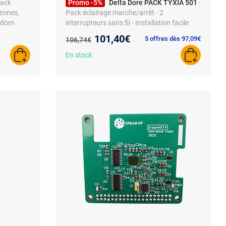
Pack
Promo -5%
Delta Dore PACK TYXIA 501
-
izones,
Pack éclairage marche/arrêt - 2
Tydom
interrupteurs sans fil - Installation facile
Nouveau prix :
101,40€
Ancien prix :
5 offres dès 97,09€
106,74€
En stock
AJOUTER AU PANIER
AJOUTER A