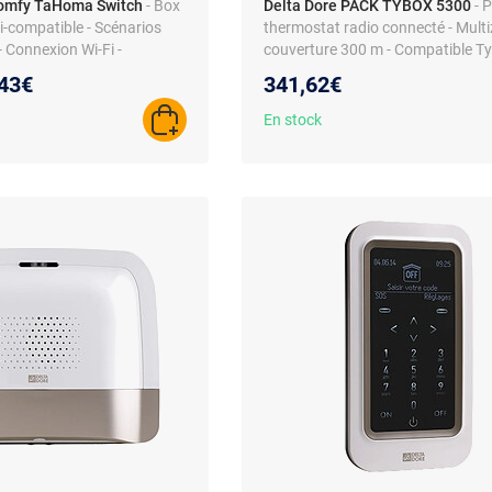
omfy TaHoma Switch
- Box
Delta Dore PACK TYBOX 5300
- 
-compatible - Scénarios
thermostat radio connecté - Mult
- Connexion Wi-Fi -
couverture 300 m - Compatible 
ale
eau prix :
43€
341,62€
En stock
AJOUTER AU PANIER