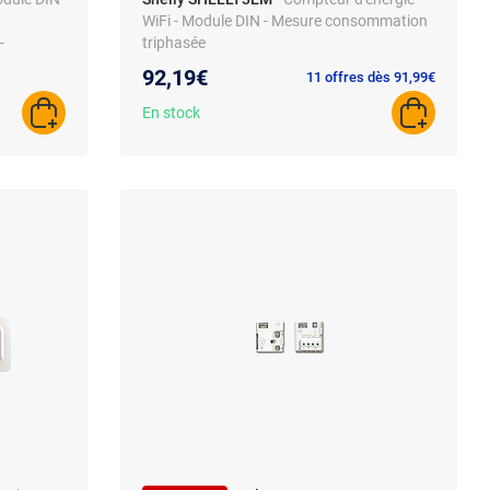
WiFi - Module DIN - Mesure consommation
-
triphasée
92,19€
11 offres dès 91,99€
En stock
AJOUTER AU PANIER
AJOUTER A