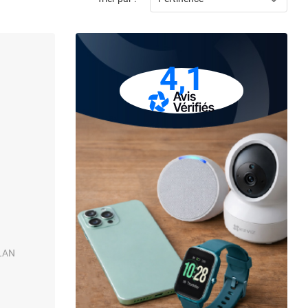
4,1
/LAN