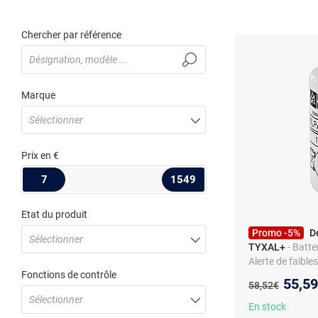
Chercher par référence
Marque
Sélectionner
Prix
en €
7
1549
Etat du produit
Promo -5%
D
Sélectionner
TYXAL+
- Batte
Alerte de faible
Fonctions de contrôle
Nouve
55,5
Ancien prix :
58,52€
Sélectionner
En stock