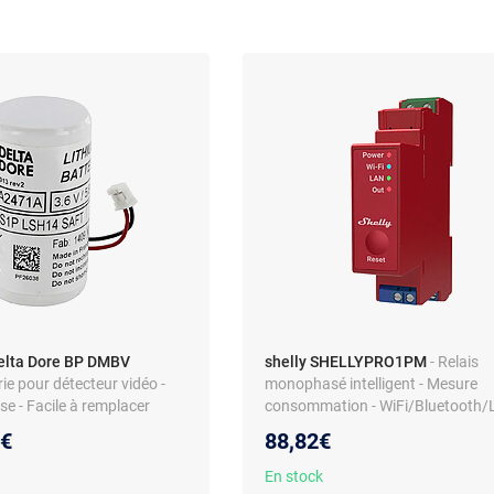
elta Dore BP DMBV
shelly SHELLYPRO1PM
- Relais
rie pour détecteur vidéo -
monophasé intelligent - Mesure
sse - Facile à remplacer
consommation - WiFi/Bluetooth
au prix :
9€
88,82€
En stock