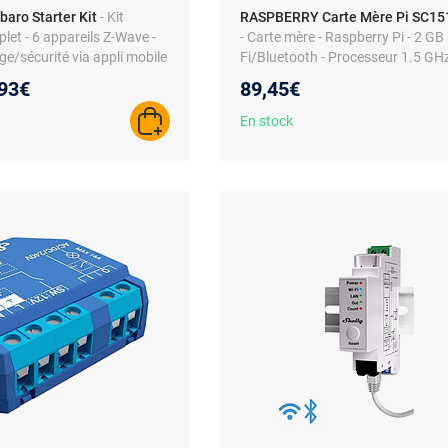
ibaro Starter Kit
- Kit
RASPBERRY Carte Mère Pi SC15
et - 6 appareils Z-Wave -
- Carte mère - Raspberry Pi - 2 GB
ge/sécurité via appli mobile
Fi/Bluetooth - Processeur 1.5 GH
eau prix :
93€
89,45€
En stock
AJOUTER AU PANIER