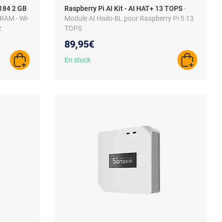
184 2 GB
Raspberry Pi AI Kit - AI HAT+ 13 TOPS
-
 RAM - Wi-
Module AI Hailo-8L pour Raspberry Pi 5 13
z
TOPS
89,95€
En stock
AJOUTER AU PANIER
AJOUTER A