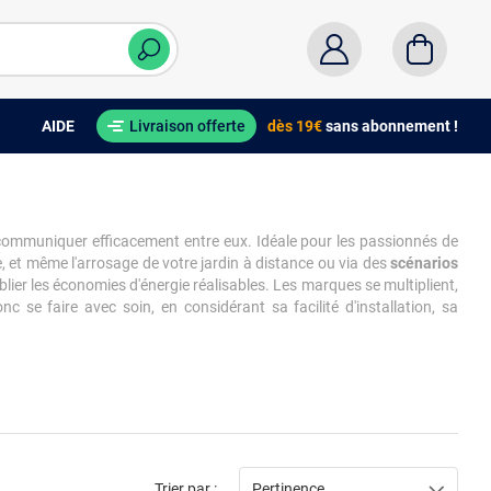
AIDE
Livraison offerte
dès 19€
sans abonnement !
de communiquer efficacement entre eux. Idéale pour les passionnés de
ge, et même l'arrosage de votre jardin à distance ou via des
scénarios
lier les économies d'énergie réalisables. Les marques se multiplient,
se faire avec soin, en considérant sa facilité d'installation, sa
Trier par :
Pertinence