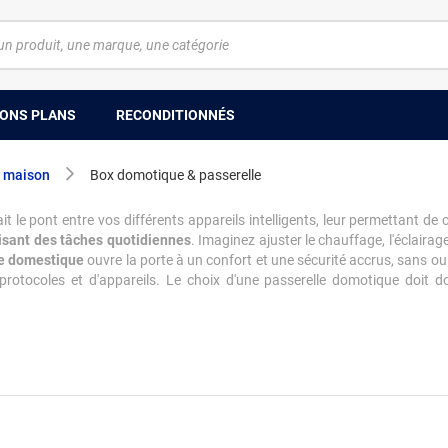
ONS PLANS
RECONDITIONNÉS
a maison
Box domotique & passerelle
it le pont entre vos différents appareils intelligents, leur permettant 
sant des tâches quotidiennes
. Imaginez ajuster le chauffage, l'éclaira
e domestique
ouvre la porte à un confort et une sécurité accrus, sans oub
ocoles et d'appareils. Le choix d'une passerelle domotique doit donc 