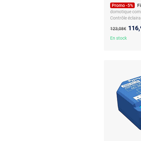
Promo -5%
F
domotique compl
Contrôle éclaira
Nouv
116,
Ancien prix :
123,08€
En stock