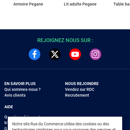
Armoire Pegane
Lit adulte Pegane
Table b
REJOIGNEZ NOUS SUR :
EN SAVOIR PLUS
NOUS REJOINDRE
Qui sommes-nous ?
Vendez sur RDC
Avis clients
Recrutement
AIDE
Questions fréquentes
Modes de règlements
Notre site Rue du Commerce utilise des cookies ou des
Garantie et retours
technologies similaires pour vous proposer des services et