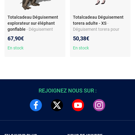
Totalcadeau Déguisement
Totalcadeau Déguisement
explorateur sur éléphant
torera adulte - XS
-
gonflable
- Déguisement
Déguisement torera pour
adulte gonflable - Tissu léger
femme - Veste incluse -
67,90€
50,38€
- Système de gonflage inclus
Accessoire singe - Idéal fête
- Mixte - Chapeau inclus -
et carnaval
En stock
En stock
Fonctionne avec 4 piles LR6
(non fournies)
REJOIGNEZ NOUS SUR :