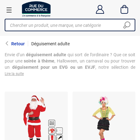
Retour
Déguisement adulte
Envie d’un
déguisement adulte
qui sort de l’ordinaire ? Que ce soit
pour une
soirée à thème
, Halloween, un carnaval ou pour trouver
un
déguisement pour un EVG ou un EVJF
, notre sélection de
déguisements pour adulte est là pour vous transformer.
Lire la suite
Déguisement homme
en super-héros ou en personnage loufoque,
déguisement femme
glamour ou décalé : tout est permis ! Il y en a
pour tous les goûts et toutes les morphologies. Tailles variées,
accessoires inclus ou vendus séparément, qualité au rendez-vous…
Laissez parler votre créativité. Une fête prévue ? Ne cherchez plus, le
costume parfait vous attend ici !