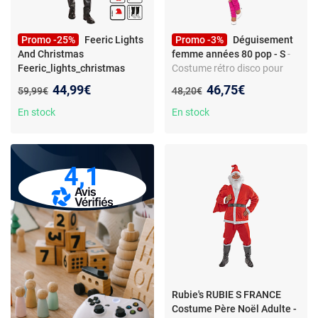
Promo -25%
Feeric Lights
Promo -3%
Déguisement
And Christmas
femme années 80 pop - S
-
Feeric_lights_christmas
Costume rétro disco pour
Déguisement Père Noël
adulte - robe noire à volants,
Nouveau prix :
Nouveau prix :
44,99€
46,75€
Ancien prix :
Ancien prix :
59,99€
48,20€
adulte - Rouge
-
haut jaune fluo, serre-tête
Déguisement adulte Père
nœud
En stock
En stock
Noël - 6 pièces incluses -
Matière polyester - Pour
homme
4,1
Rubie's RUBIE S FRANCE
Costume Père Noël Adulte -