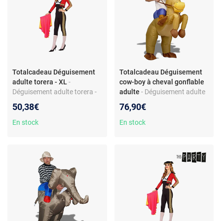
Totalcadeau Déguisement
Totalcadeau Déguisement
adulte torera - XL
-
cow-boy à cheval gonflable
Déguisement adulte torera -
adulte
- Déguisement adulte
Veste incluse - Accessoire
cow-boy gonflable - Système
50,38€
76,90€
singe - Thème
de gonflage inclus - Tissu -
métiers/uniformes - Pour
Chapeau inclus - Fonctionne
En stock
En stock
homme - Couleur noire
avec 4 piles LR6 non fournies