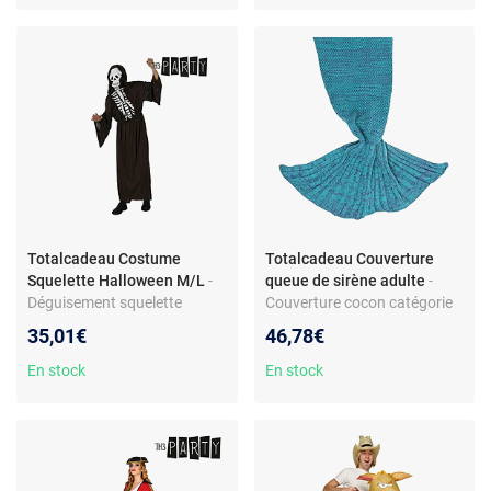
Totalcadeau Costume
Totalcadeau Couverture
Squelette Halloween M/L
-
queue de sirène adulte
-
Déguisement squelette
Couverture cocon catégorie
adulte - Taille M/L - Tunique
déguisement adulte - Maille
35,01€
46,78€
incluse - Polyester
laine/acrylique douce -
Forme sirène enveloppante -
En stock
En stock
Idéale canapé et détente