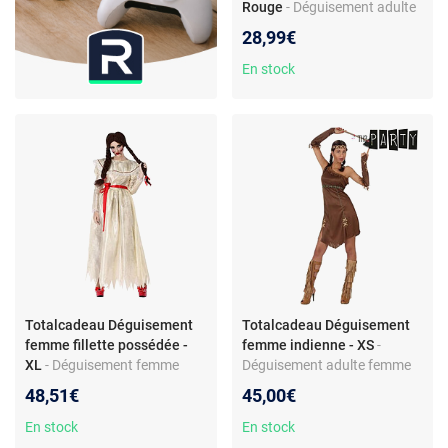
Rouge
- Déguisement adulte
Père Noël RUBIE'S FRANCE :
28,99€
veste rouge, pantalon,
chapeau, barbe, ceinture et
En stock
sur-bottes
Totalcadeau Déguisement
Totalcadeau Déguisement
femme fillette possédée -
femme indienne - XS
-
XL
- Déguisement femme
Déguisement adulte femme
halloween fillette possédée -
indienne - Ensemble 4 pièces
48,51€
45,00€
robe avec ceinture rouge -
- Polyester - Pour soirées,
polyester - inclut la robe
carnaval
En stock
En stock