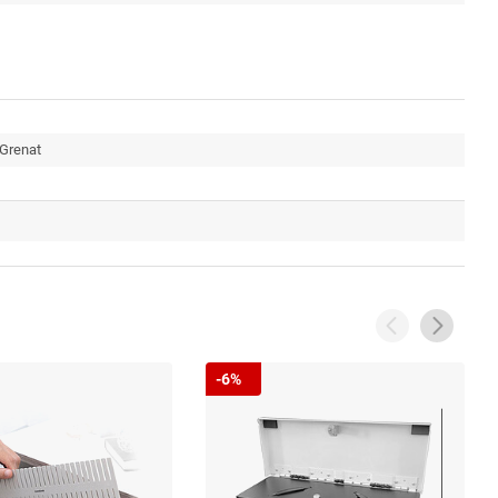
 Grenat
-6%