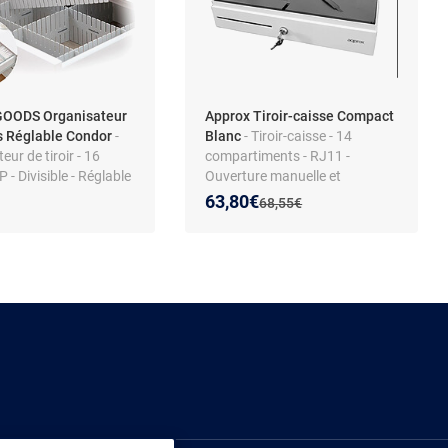
OODS Organisateur
Approx Tiroir-caisse Compact
rs Réglable Condor
-
Blanc
- Tiroir-caisse - 14
eur de tiroir - 16
compartiments - RJ11 -
P - Divisible - Réglable
Ouverture manuelle et
automatique
Nouveau prix :
Réduction de :
63,80€
Ancien prix :
68,55€