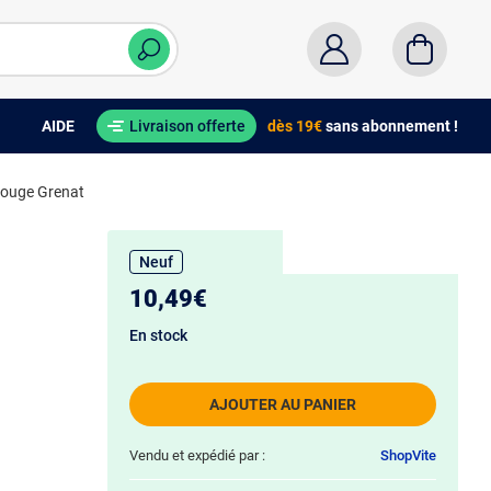
AIDE
Livraison offerte
dès 19€
sans abonnement !
Rouge Grenat
Neuf
10,49€
En stock
AJOUTER AU PANIER
Vendu et expédié par :
ShopVite