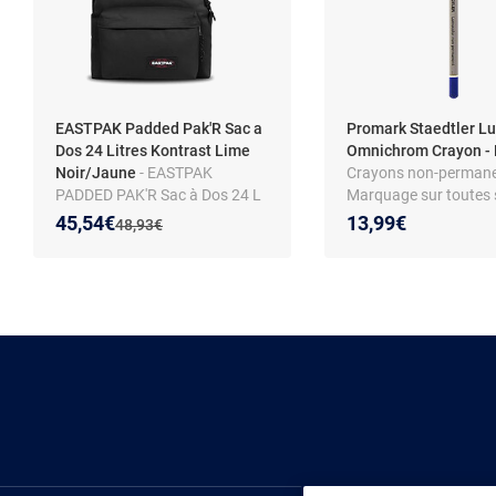
EASTPAK Padded Pak'R Sac a
Promark Staedtler L
Dos 24 Litres Kontrast Lime
Omnichrom Crayon -
Noir/Jaune
- EASTPAK
Crayons non-permane
PADDED PAK'R Sac à Dos 24 L
Marquage sur toutes 
Noir
- Boîte de 12 crayons
Nouveau prix :
Réduction de :
45,54€
13,99€
Ancien prix :
48,93€