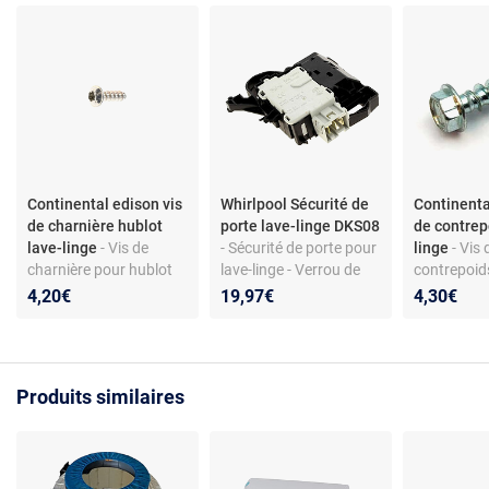
Continental edison vis
Whirlpool Sécurité de
Continenta
de charnière hublot
porte lave-linge DKS08
de contrep
lave-linge
- Vis de
- Sécurité de porte pour
linge
- Vis 
charnière pour hublot
lave-linge - Verrou de
contrepoid
de lave-linge - Acier
hublot DKS08
sèche-linge
4,20€
19,97€
4,30€
galvanisé - Torx 4x12 -
481010885440 -
fixation av
Compatible modèles
Compatible Whirlpool,
Compatibl
Continental Edison
Indesit, Hotpoint,
CELL712W et autres
Ariston - Pièce de
Produits similaires
rechange d’origine