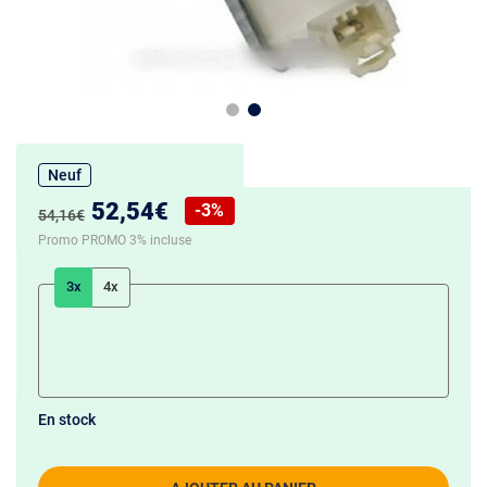
Neuf
Nouveau prix :
52,54€
-3%
Ancien prix :
54,16€
Réduction de :
Promo PROMO 3% incluse
3x
4x
En stock