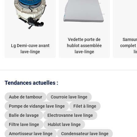
Vedette porte de
Samsun
Lg Demi-cuve avant
hublot assemblée
complet 
lave-linge
lave-linge
l
Tendances actuelles :
Aube de tambour
Courroie lave linge
Pompe de vidange lave linge
Filet à linge
Balle de lavage
Electrovanne lave linge
Filtre lave linge
Hublot lave linge
Amortisseur lave linge
Condensateur lave linge