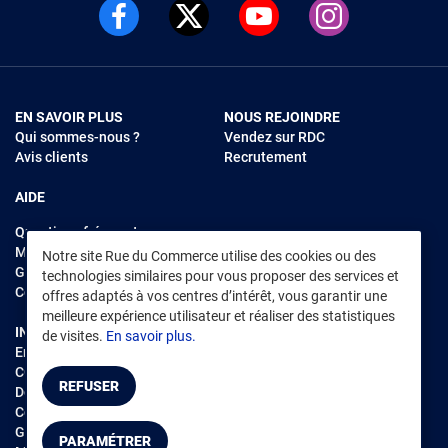
EN SAVOIR PLUS
NOUS REJOINDRE
Qui sommes-nous ?
Vendez sur RDC
Avis clients
Recrutement
AIDE
Questions fréquentes
Modes de règlements
Notre site Rue du Commerce utilise des cookies ou des
Garantie et retours
technologies similaires pour vous proposer des services et
Contacter Rue du Commerce
offres adaptés à vos centres d’intérêt, vous garantir une
meilleure expérience utilisateur et réaliser des statistiques
INFORMATIONS LÉGALES
RENDEZ-VOUS SUR L'APP
de visites.
En savoir plus.
Environnement
CGV
/
CGU Marketplace
REFUSER
Données personnelles
/
Cookies
Gérer mes cookies
PARAMÉTRER