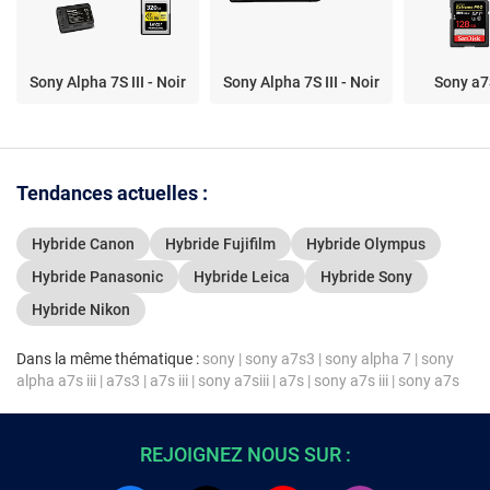
Sony Alpha 7S III - Noir
Sony Alpha 7S III - Noir
Sony a7S
Tendances actuelles :
Hybride Canon
Hybride Fujifilm
Hybride Olympus
Hybride Panasonic
Hybride Leica
Hybride Sony
Hybride Nikon
Dans la même thématique :
sony
|
sony a7s3
|
sony alpha 7
|
sony
alpha a7s iii
|
a7s3
|
a7s iii
|
sony a7siii
|
a7s
|
sony a7s iii
|
sony a7s
REJOIGNEZ NOUS SUR :