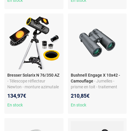
En stock
En stock
Bresser Solarix N 76/350 AZ
Bushnell Engage X 10x42 -
- Télescope réflecteur
Camouflage
- Jumelles -
Newton - monture azimutale
prisme en toit - traitement
- rapport focal f/4,6
optique multicouche
134,97€
210,85€
En stock
En stock