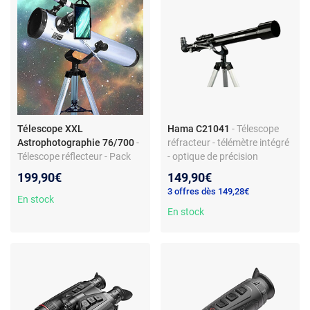
Télescope XXL
Hama C21041
- Télescope
Astrophotographie 76/700
-
réfracteur - télémètre intégré
Télescope réflecteur - Pack
- optique de précision
complet avec accessoires -
199,90€
149,90€
Diamètre miroir 76 mm -
3 offres dès 149,28€
Distance focale 700 mm
En stock
En stock