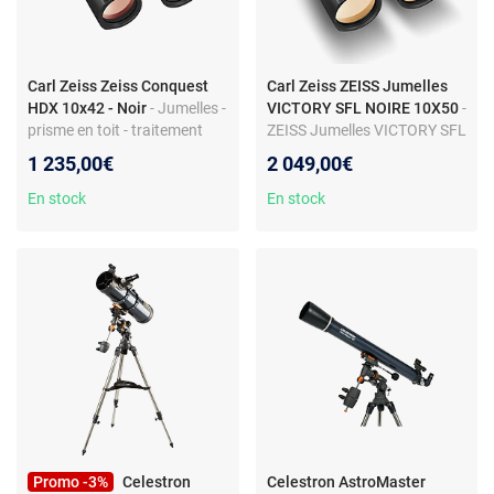
Carl Zeiss Zeiss Conquest
Carl Zeiss ZEISS Jumelles
HDX 10x42 - Noir
- Jumelles -
VICTORY SFL NOIRE 10X50
-
prisme en toit - traitement
ZEISS Jumelles VICTORY SFL
optique multicouche
NOIRE
1 235,00€
2 049,00€
10X504047865001700
En stock
En stock
Promo -3%
Celestron
Celestron AstroMaster