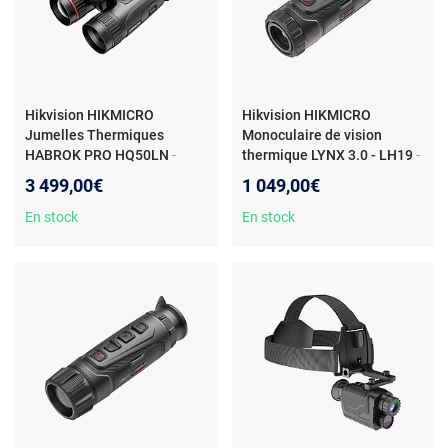
Hikvision HIKMICRO
Hikvision HIKMICRO
Jumelles Thermiques
Monoculaire de vision
HABROK PRO HQ50LN
-
thermique LYNX 3.0 - LH19
-
HIKMICRO Jumelles
HIKMICRO Monoculaire de
3 499,00€
1 049,00€
Thermiques HABROK PRO
vision thermique LYNX 3.0 -
HQ50LN6974004646271
LH196974004648701
En stock
En stock