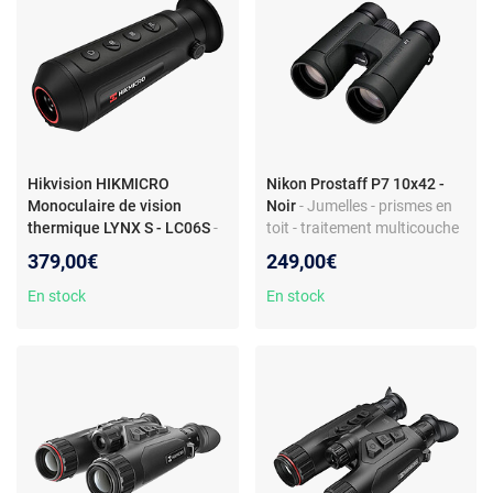
Hikvision HIKMICRO
Nikon Prostaff P7 10x42 -
Monoculaire de vision
Noir
- Jumelles - prismes en
thermique LYNX S - LC06S
-
toit - traitement multicouche
HIKMICRO Monoculaire de
complet FMC
379,00€
249,00€
vision thermique LYNX S -
LC06S3661124449815
En stock
En stock