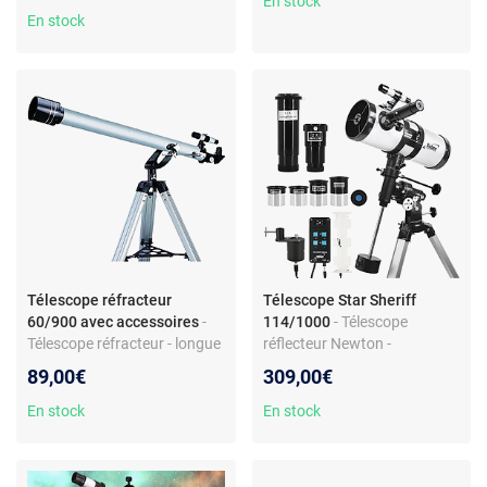
En stock
En stock
Télescope réfracteur
Télescope Star Sheriff
60/900 avec accessoires
-
114/1000
- Télescope
Télescope réfracteur - longue
réflecteur Newton -
focale - rapport focal f/15 -
motorisation GoTo - rapport
89,00€
309,00€
accessoires complets
focal f/9
En stock
En stock