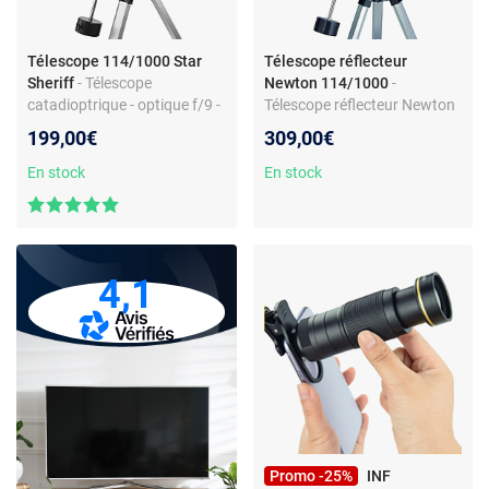
Télescope 114/1000 Star
Télescope réflecteur
Sheriff
- Télescope
Newton 114/1000
-
catadioptrique - optique f/9 -
Télescope réflecteur Newton
modèle Star Sheriff
- pack complet - rapport focal
199,00€
309,00€
f/9
En stock
En stock
4,1
Promo -25%
INF