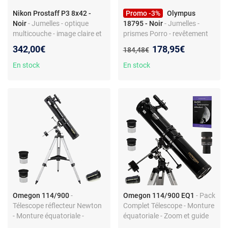
Nikon Prostaff P3 8x42 -
Promo -3%
Olympus
Noir
- Jumelles - optique
18795 - Noir
- Jumelles -
multicouche - image claire et
prismes Porro - revêtement
nette
antidérapant - optiques
Nouveau prix :
342,00€
178,95€
Ancien prix :
184,48€
multicouches
En stock
En stock
Omegon 114/900
-
Omegon 114/900 EQ1
- Pack
Télescope réflecteur Newton
Complet Télescope - Monture
- Monture équatoriale -
équatoriale - Zoom et guide
Flexibilité d'observation -
débutant inclus