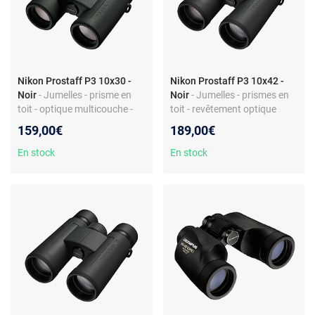
Nikon Prostaff P3 10x30 -
Nikon Prostaff P3 10x42 -
Noir
- Jumelles - prisme en
Noir
- Jumelles - prismes en
toit - optique multicouche -
toit - revêtement optique
série Prostaff P3
multicouche
159,00€
189,00€
En stock
En stock