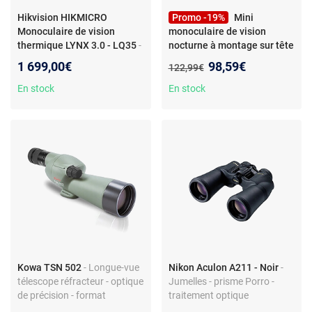
Hikvision HIKMICRO
Promo -19%
Mini
Monoculaire de vision
monoculaire de vision
thermique LYNX 3.0 - LQ35
-
nocturne à montage sur tête
HIKMICRO Monoculaire de
: enregistrement 4K,
Nouveau prix :
1 699,00€
98,59€
Ancien prix :
122,99€
vision thermique LYNX 3.0 -
infrarouge et
LQ356974004649364
En stock
En stock
Kowa TSN 502
- Longue-vue
Nikon Aculon A211 - Noir
-
télescope réfracteur - optique
Jumelles - prisme Porro -
de précision - format
traitement optique
compact - design léger
multicouche