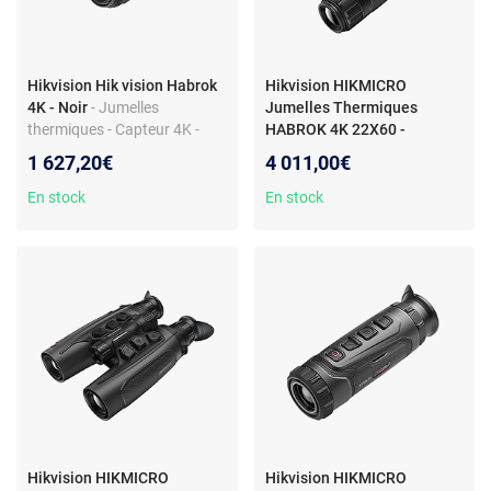
Hikvision Hik vision Habrok
Hikvision HIKMICRO
4K - Noir
- Jumelles
Jumelles Thermiques
thermiques - Capteur 4K -
HABROK 4K 22X60 -
Vision nocturne
HQ35L4K
- HIKMICRO
1 627,20€
4 011,00€
Jumelles Thermiques
HABROK 4K 22X60 -
En stock
En stock
HQ35L4K6974004647223
Hikvision HIKMICRO
Hikvision HIKMICRO