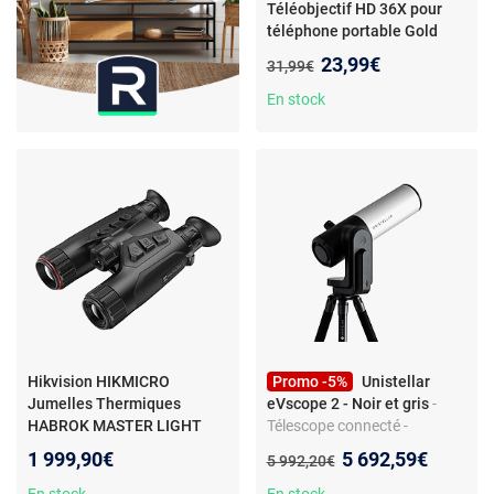
Téléobjectif HD 36X pour
téléphone portable Gold
Nouveau prix :
23,99€
Ancien prix :
31,99€
En stock
Hikvision HIKMICRO
Promo -5%
Unistellar
Jumelles Thermiques
eVscope 2 - Noir et gris
-
HABROK MASTER LIGHT
Télescope connecté -
HH35LN
- HIKMICRO
motorisation GoTo - trépied
Nouveau prix :
1 999,90€
5 692,59€
Ancien prix :
5 992,20€
Jumelles Thermiques
inclus
HABROK MASTER LIGHT