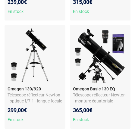
239,00€
315,00€
Trépied réglable
En stock
En stock
Omegon 130/920
-
Omegon Basic 130 EQ
-
Télescope réflecteur Newton
Télescope réflecteur Newton
- optique f/7.1 - longue focale
- monture équatoriale -
optique miroir aluminisé
299,00€
365,00€
En stock
En stock