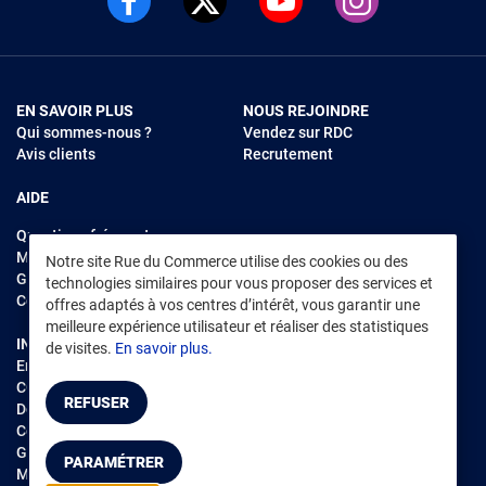
EN SAVOIR PLUS
NOUS REJOINDRE
Qui sommes-nous ?
Vendez sur RDC
Avis clients
Recrutement
AIDE
Questions fréquentes
Modes de règlements
Notre site Rue du Commerce utilise des cookies ou des
Garantie et retours
technologies similaires pour vous proposer des services et
Contacter Rue du Commerce
offres adaptés à vos centres d’intérêt, vous garantir une
meilleure expérience utilisateur et réaliser des statistiques
INFORMATIONS LÉGALES
RENDEZ-VOUS SUR L'APP
de visites.
En savoir plus.
Environnement
CGV
/
CGU Marketplace
REFUSER
Données personnelles
/
Cookies
Gérer mes cookies
PARAMÉTRER
Mentions légales