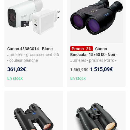
Canon 4838C014 - Blanc
-
Promo -3%
Canon
Jumelles - grossissement 9,6
Binocular 15x50 IS - Noir
-
- couleur blanche
Jumelles - prismes Porro -
stabilisateur d'image -
Nouveau prix :
361,82€
1 515,09€
Ancien prix :
1 561,95€
traitement multicouche
En stock
En stock