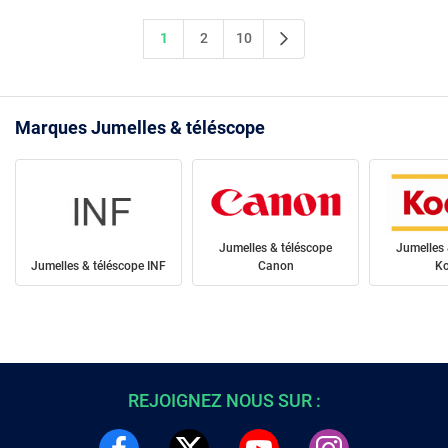
1
2
10
Marques Jumelles & téléscope
Jumelles & téléscope
Jumelles 
Jumelles & téléscope INF
Canon
K
REJOIGNEZ NOUS SUR :