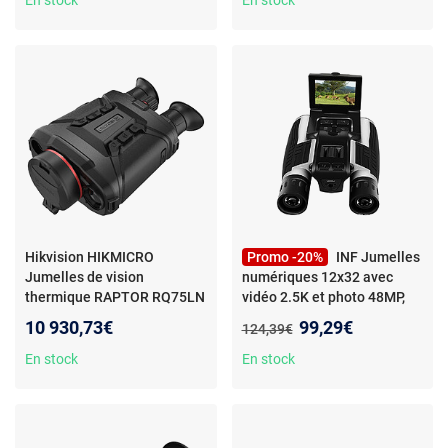
En stock
En stock
HH35LN6974004643980
Hikvision HIKMICRO
Promo -20%
INF Jumelles
Jumelles de vision
numériques 12x32 avec
thermique RAPTOR RQ75LN
vidéo 2.5K et photo 48MP,
- HIKMICRO Jumelles de
zoom 8x et écran IPS
Nouveau prix :
10 930,73€
99,29€
Ancien prix :
124,39€
vision thermique RAPTOR
RQ75LN6974004642112
En stock
En stock