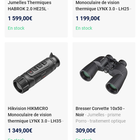
Jumelles Thermiques
Monoculaire de vision
HABROK 2.0 HE25L
-
thermique LYNX 3.0 - LH25
-
HIKMICRO Jumelles
HIKMICRO Monoculaire de
1 599,00€
1 199,00€
Thermiques HABROK 2.0
vision thermique LYNX 3.0 -
HE25L6974004648909
LH256974004648718
En stock
En stock
Hikvision HIKMICRO
Bresser Corvette 10x50 -
Monoculaire de vision
Noir
- Jumelles - prisme
thermique LYNX 3.0 - LH35
-
Porro - traitement optique
HIKMICRO Monoculaire de
multicouche
1 349,00€
309,00€
vision thermique LYNX 3.0 -
LH356974004648725