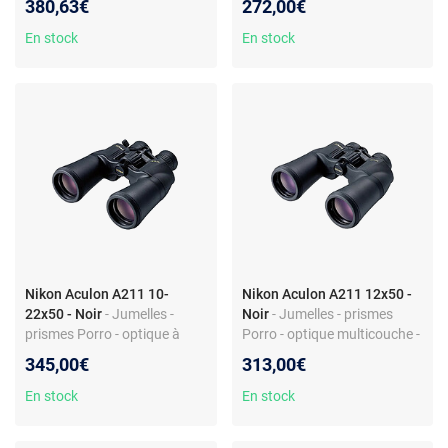
380,63€
272,00€
En stock
En stock
Nikon Aculon A211 10-
Nikon Aculon A211 12x50 -
22x50 - Noir
- Jumelles -
Noir
- Jumelles - prismes
prismes Porro - optique à
Porro - optique multicouche -
traitement multicouche -
molette de mise au point
345,00€
313,00€
coloris noir
centrale
En stock
En stock