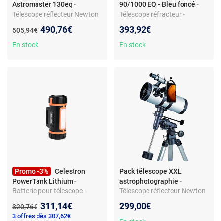
Astromaster 130eq
-
90/1000 EQ - Bleu foncé
-
Télescope réflecteur Newton
Télescope réfracteur -
- série AstroMaster - rapport
monture équatoriale EQ -
Nouveau prix :
490,76€
393,92€
Ancien prix :
505,94€
focal f/5
renvoi coudé - trépied métal
En stock
En stock
Promo -3%
Celestron
Pack télescope XXL
PowerTank Lithium
-
astrophotographie
-
Batterie pour télescope -
Télescope réflecteur Newton
lithium rechargeable -
- spécial astrophotographie -
Nouveau prix :
311,14€
299,00€
Ancien prix :
320,76€
compacte et portable
rapport focal f/9
3 offres dès 307,62€