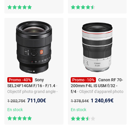
Promo -40%
Sony
Promo -10%
Canon RF 70-
SEL24F14GM F/16 - F/1.4
-
200mm F4L IS USM f/32 -
Objectif photo grand angle -
f/4
- Objectif d'appareil photo
focale fixe - monture Sony FE
zoom standard - Monture
Nouveau prix :
Nouveau prix :
711,00€
1 240,69€
Ancien prix :
Ancien prix :
1 202,75€
1 378,54€
- ouverture f/1.4
Canon RF - Stabilisation IS -
Mise au point USM
En stock
En stock