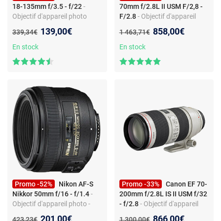
18-135mm f/3.5 - f/22
-
70mm f/2.8L II USM F/2,8 -
Objectif d'appareil photo
F/2.8
- Objectif d'appareil
zoom téléobjectif - Monture
photo - zoom standard -
Nouveau prix :
Nouveau prix :
139,00€
858,00€
Ancien prix :
Ancien prix :
339,34€
1 463,71€
Canon EF-S - Stabilisé IS
monture Canon EF - USM -
ouverture f/2,8 - 9 lamelles
En stock
En stock
Promo -52%
Nikon AF-S
Promo -33%
Canon EF 70-
Nikkor 50mm f/16 - f/1.4
-
200mm f/2.8L IS II USM f/32
Objectif d'appareil photo -
- f/2.8
- Objectif d'appareil
focale fixe standard -
photo zoom téléobjectif -
Nouveau prix :
Nouveau prix :
201,00€
866,00€
Ancien prix :
Ancien prix :
423,23€
1 300,00€