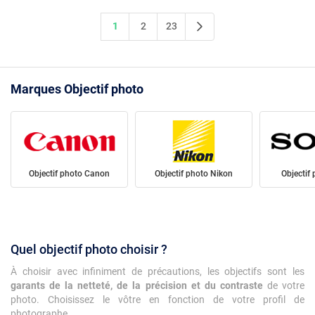
1
2
23
Marques Objectif photo
Objectif photo Canon
Objectif photo Nikon
Objectif
Quel objectif photo choisir ?
À choisir avec infiniment de précautions, les objectifs sont les
garants de la netteté, de la précision et du contraste
de votre
photo. Choisissez le vôtre en fonction de votre profil de
photographe.