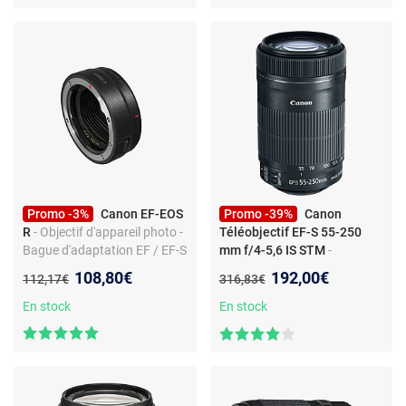
Promo -3%
Canon EF-EOS
Promo -39%
Canon
R
- Objectif d'appareil photo -
Téléobjectif EF-S 55-250
Bague d'adaptation EF / EF-S
mm f/4-5,6 IS STM
-
vers EOS R
Téléobjectif EF-S 55-250 mm
Nouveau prix :
Nouveau prix :
108,80€
192,00€
Ancien prix :
Ancien prix :
112,17€
316,83€
f/4-5,6 IS STM
En stock
En stock