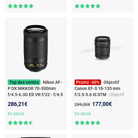
cm
Top des ventes
Nikon AF-
Promo -40%
Objectif
P DX NIKKOR 70-300mm
Canon EF-S 18-135 mm
f/4.5-6.3G ED VR f/22 - f/4.5
f/3.5-5.6 IS STM
- Objectif
- Objectif d'appareil photo
d'appareil photo zoom
Nouveau prix :
286,21€
177,00€
Ancien prix :
299,00€
zoom téléobjectif - monture
standard - Monture Canon
Nikon DX - stabilisation VR -
EF-S - IS STM - 7 lamelles
En stock
En stock
autofocus AF-P - verre ED