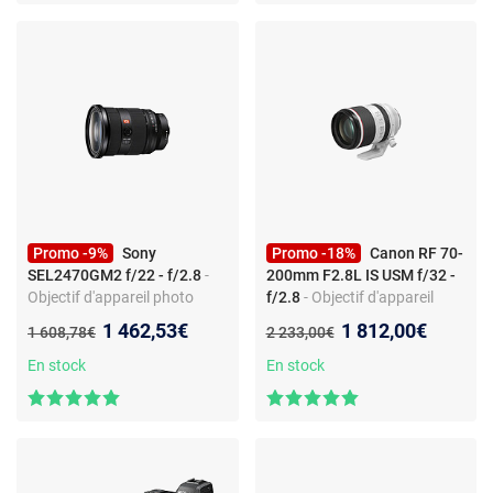
Promo -9%
Sony
Promo -18%
Canon RF 70-
SEL2470GM2 f/22 - f/2.8
-
200mm F2.8L IS USM f/32 -
Objectif d'appareil photo
f/2.8
- Objectif d'appareil
zoom standard - Monture
photo zoom - Monture
Nouveau prix :
Nouveau prix :
1 462,53€
1 812,00€
Ancien prix :
Ancien prix :
1 608,78€
2 233,00€
Sony FE - f/2.8 - 11 lames -
Canon RF - f/2.8 lumineux -
filtre 82 mm
stabilisation IS
En stock
En stock