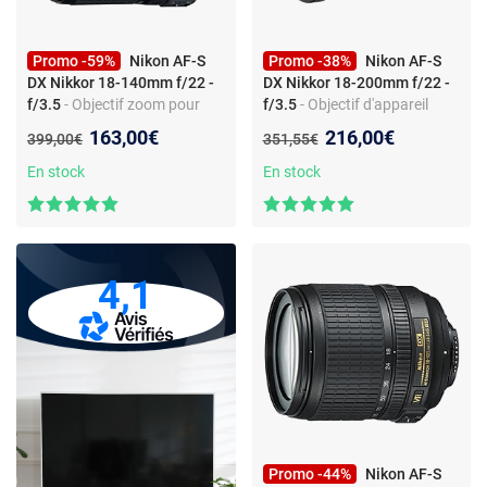
Promo -59%
Nikon AF-S
Promo -38%
Nikon AF-S
DX Nikkor 18-140mm f/22 -
DX Nikkor 18-200mm f/22 -
f/3.5
- Objectif zoom pour
f/3.5
- Objectif d'appareil
reflex APS-C - 18-140mm -
photo zoom téléobjectif -
Nouveau prix :
Nouveau prix :
163,00€
216,00€
Ancien prix :
Ancien prix :
399,00€
351,55€
f/3.5-5.6 - VR - monture
Monture Nikon F - VR - Verre
Nikon
ED - Lentilles asphériques
En stock
En stock
4,1
Promo -44%
Nikon AF-S