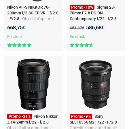
Nikon AF-S NIKKOR 70-
Promo -10%
Sigma 28-
200mm f/2.8G ED VR II f/2.8
70mm F2.8 DG DN
- F/2.8
- Objectif d'appareil
Contemporary f/22 - f/2.8
-
photo - Zoom téléobjectif -
Objectif d'appareil photo -
Nouveau prix :
668,75€
586,68€
Ancien prix :
651,87€
Monture Nikon F -
zoom standard - monture
Stabilisation VR
Sony FE - plein format -
En stock
En stock
ouverture f/2.8
Promo -31%
Nikon Nikkor
Promo -9%
Sony
Z 14-24mm f/22 - f/2.8
-
SEL1635GM2 F/22 - F/2.8
-
Objectif ultra grand angle
Objectif zoom grand angle -