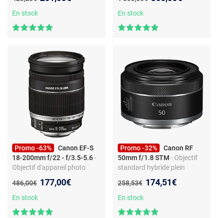
monture Nikon F - f/1.4
Monture Canon EF - f/2.8 -
Stabilisé - AF USM
En stock
En stock
Promo -63%
Canon EF-S
Promo -32%
Canon RF
18-200mm f/22 - f/3.5-5.6
-
50mm f/1.8 STM
- Objectif
Objectif d'appareil photo
standard hybride plein
zoom standard - monture
format à focale fixe
Nouveau prix :
Nouveau prix :
177,00€
174,51€
Ancien prix :
Ancien prix :
486,00€
258,53€
Canon EF-S - stabilisation IS
En stock
En stock