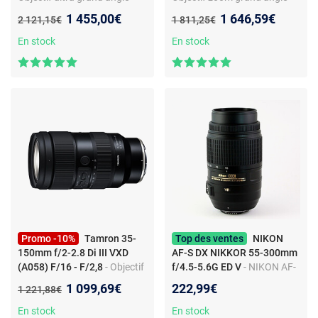
Nikon Z - zoom - f/2.8 - 9
Monture Sony - Ouverture
Nouveau prix :
Nouveau prix :
1 455,00€
1 646,59€
Ancien prix :
Ancien prix :
2 121,15€
1 811,25€
lamelles - traitement
f/2.8 - Diaphragme 11
Nano/ARNEO
lamelles
En stock
En stock
Promo -10%
Tamron 35-
Top des ventes
NIKON
150mm f/2-2.8 Di III VXD
AF-S DX NIKKOR 55-300mm
(A058) F/16 - F/2,8
- Objectif
f/4.5-5.6G ED V
- NIKON AF-
d'appareil photo zoom
S DX NIKKOR 55-300mm
Nouveau prix :
1 099,69€
222,99€
Ancien prix :
1 221,88€
standard - Monture Nikon Z -
f/4.5-5.6G ED V
f/2-2,8 lumineuse - MAP 33
En stock
En stock