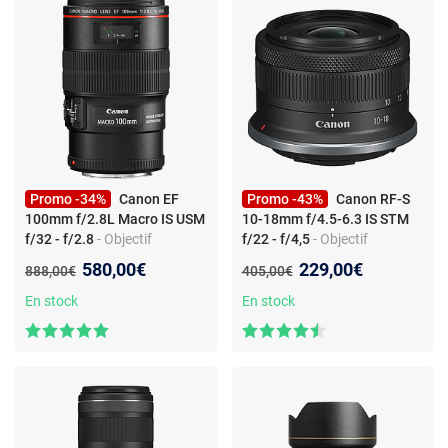
Promo -34%
Canon EF
Promo -43%
Canon RF-S
100mm f/2.8L Macro IS USM
10-18mm f/4.5-6.3 IS STM
f/32 - f/2.8
- Objectif
f/22 - f/4,5
- Objectif
d'appareil photo macro - 100
d'appareil photo - zoom
Nouveau prix :
Nouveau prix :
580,00€
229,00€
Ancien prix :
Ancien prix :
888,00€
405,00€
mm 1:1 - stabilisation IS -
standard RF - grand-angle -
moteur USM - monture
stabilisé IS - STM
En stock
En stock
Canon RF