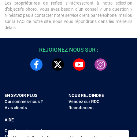
Les
propriétaires de reflex
s’intéresseront à notre sélection
d’objectifs photo. Vous avez besoin d’un conseil ? Une question ?
N’hésitez pas à contacter notre service client par téléphone, mail ou
sur la FAQ de notre site, nous vous répondrons dans les meilleurs
délais.
REJOIGNEZ NOUS SUR :
EN SAVOIR PLUS
NOUS REJOINDRE
Qui sommes-nous ?
Vendez sur RDC
Avis clients
Recrutement
AIDE
Questions fréquentes
Modes de règlements