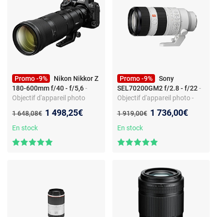
Promo -9%
Nikon Nikkor Z
Promo -9%
Sony
180-600mm f/40 - f/5,6
-
SEL70200GM2 f/2.8 - f/22
-
Objectif d'appareil photo
Objectif d'appareil photo -
téléobjectif - Zoom 180-
zoom téléobjectif FE -
Nouveau prix :
Nouveau prix :
1 498,25€
1 736,00€
Ancien prix :
Ancien prix :
1 648,08€
1 919,00€
600mm - Monture Nikon Z -
monture Sony FE - ouverture
VR - AF
f/2.8 constante
En stock
En stock