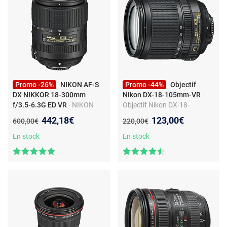
Promo -26%
NIKON AF-S
Promo -44%
Objectif
DX NIKKOR 18-300mm
Nikon DX-18-105mm-VR
-
f/3.5-6.3G ED VR
- NIKON
Objectif Nikon DX-18-
AF-S DX NIKKOR 18-300mm
105mm-VR
Nouveau prix :
Nouveau prix :
442,18€
123,00€
Ancien prix :
Ancien prix :
600,00€
220,00€
f/3.5-6.3G ED VR
En stock
En stock