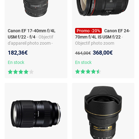
Canon EF 17-40mm f/4L
Promo -20%
Canon EF 24-
USM f/22 - f/4
- Objectif
70mm f/4L IS USM f/22
-
d'appareil photo zoom -
Objectif photo zoom
Monture Canon EF - f/4 -
standard - Monture Canon
Nouveau prix :
182,36€
368,00€
Ancien prix :
464,00€
Filtre 77 mm
EF - Stabilisation IS USM -
Macro
En stock
En stock