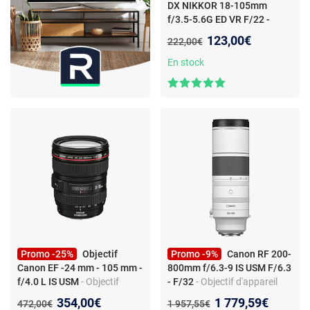
DX NIKKOR 18-105mm
f/3.5-5.6G ED VR F/22 -
F/3.5-5.6
- Objectif d'appareil
Nouveau prix :
123,00€
Ancien prix :
222,00€
photo - zoom standard DX -
monture Nikon F -
En stock
stabilisation VR
Promo -25%
Objectif
Promo -9%
Canon RF 200-
Canon EF -24 mm - 105 mm -
800mm f/6.3-9 IS USM F/6.3
f/4.0 L IS USM
- Objectif
- F/32
- Objectif d'appareil
d'appareil photo zoom
photo zoom - Monture
Nouveau prix :
Nouveau prix :
354,00€
1 779,59€
Ancien prix :
Ancien prix :
472,00€
1 957,55€
standard - Monture Canon
Canon RF - 200-800 - IS -