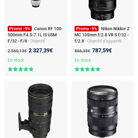
Promo -9%
Canon RF 100-
Promo -9%
Nikon Nikkor Z
500mm F4.5-7.1L IS USM
MC 105mm f/2.8 VR S f/32 -
F/32 - F/8
- Objectif
f/2.8
- Objectif d'appareil
d'appareil photo zoom -
photo - téléobjectif macro -
Nouveau prix :
Nouveau prix :
2 327,39€
787,59€
Ancien prix :
Ancien prix :
2 560,13€
866,35€
Monture Canon RF -
monture Nikon Z -
Diaphragme 9 lames -
stabilisation VR - ouverture
En stock
En stock
Rapport 0,33x
f/2,8