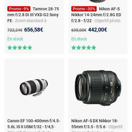
Promo -9%
Tamron 28-75
Promo -30%
Nikon AF-S
mm f/2.8 Di III VXD G2 Sony
Nikkor 14-24mm f/2.8G ED
FE
- Zoom standard à
f/2.8 - f/22
- Objectif photo
ouverture f/2.8 pour
ultra grand angle - zoom 14-
Nouveau prix :
Nouveau prix :
656,58€
442,00€
Ancien prix :
Ancien prix :
722,24€
635,00€
monture Sony FE
24mm - monture Nikon F -
plein format
En stock
En stock
Canon EF 100-400mm f/4.5-
Nikon AF-S DX Nikkor 18-
5.6L IS II USM f/32 - f/4,5
-
55mm f/3.5 - f/5.6
- Objectif