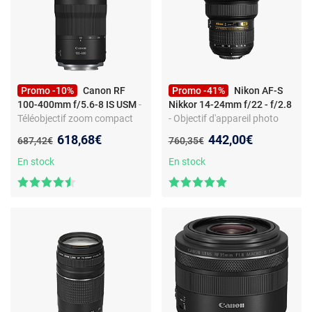
Promo -10%
Canon RF
Promo -41%
Nikon AF-S
100-400mm f/5.6-8 IS USM
-
Nikkor 14-24mm f/22 - f/2.8
Téléobjectif zoom compact
- Objectif d'appareil photo
plein format pour hybride
zoom - Monture Nikon F FX -
Nouveau prix :
Nouveau prix :
618,68€
442,00€
Ancien prix :
Ancien prix :
687,42€
760,35€
Canon R avec stabilisation
f/2.8 - 9 lamelles - traitement
intégrée
nano
En stock
En stock