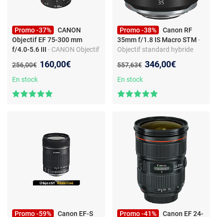
Promo -37%
CANON
Promo -38%
Canon RF
Objectif EF 75-300 mm
35mm f/1.8 IS Macro STM
-
f/4.0-5.6 III
- CANON Objectif
Objectif standard hybride
EF 75-300 mm f/4.0-5.6 III
plein format avec
Nouveau prix :
Nouveau prix :
160,00€
346,00€
Ancien prix :
Ancien prix :
256,00€
557,63€
stabilisation optique et
fonctions macro
En stock
En stock
Promo -59%
Canon EF-S
Promo -41%
Canon EF 24-