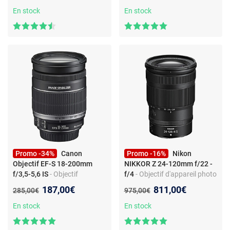
EF - Stabilisé - USM
USM - 9 lamelles - UD
En stock
En stock
Promo -34%
Canon
Promo -16%
Nikon
Objectif EF-S 18-200mm
NIKKOR Z 24-120mm f/22 -
f/3,5-5,6 IS
- Objectif
f/4
- Objectif d'appareil photo
d'appareil photo - Zoom
zoom standard - Monture
Nouveau prix :
Nouveau prix :
187,00€
811,00€
Ancien prix :
Ancien prix :
285,00€
975,00€
téléobjectif - Stabilisation IS -
Nikon Z - Série S - 9 lamelles
Monture Canon
En stock
En stock