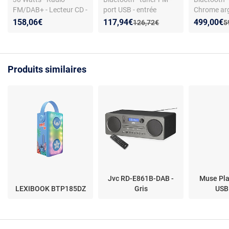
FM/DAB+ - Lecteur CD -
port USB - entrée
Chrome arg
Bluetooth 5.0/NFC -
auxiliaire -
canaux - C
Nouveau prix :
Réduction de :
Nouveau p
Réduction
158,06€
117,94€
499,00€
Ancien prix :
A
126,72€
5
Réveil - AUX/USB
télécommande
étendue
Produits similaires
Jvc RD-E861B-DAB -
Muse Pla
LEXIBOOK BTP185DZ
Gris
USB 