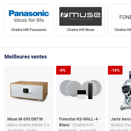
FON
Chaîne Hifi Panasonic
Chaîne Hifi Muse
Chaîne Hi
Meilleures ventes
-6%
-16%
Muse M-695 DBTW
-
Fonestar KS-WALL-4 -
Jarre Aer
Micro-chaîne stéréo 2 x
Blanc
- Chaîne hi-fi -
Station d'a
30 Watts - Radio
Bluetooth - tuner FM -
Bluetooth 