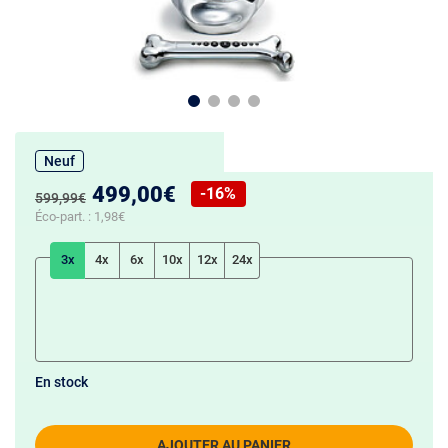
Neuf
Nouveau prix :
499,00€
-16%
Ancien prix :
599,99€
Réduction de :
Éco-part. :
1,98€
3x
4x
6x
10x
12x
24x
En stock
AJOUTER AU PANIER